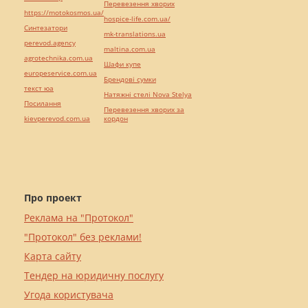
Перевезення хворих
https://motokosmos.ua/
hospice-life.com.ua/
Синтезатори
mk-translations.ua
perevod.agency
maltina.com.ua
agrotechnika.com.ua
Шафи купе
europeservice.com.ua
Брендові сумки
текст юа
Натяжні стелі Nova Stelya
Посилання
Перевезення хворих за
kievperevod.com.ua
кордон
Про проект
Реклама на "Протокол"
"Протокол" без реклами!
Карта сайту
Тендер на юридичну послугу
Угода користувача