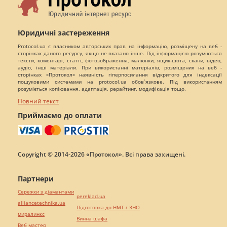
Юридичні застереження
Protocol.ua є власником авторських прав на інформацію, розміщену на веб -
сторінках даного ресурсу, якщо не вказано інше. Під інформацією розуміються
тексти, коментарі, статті, фотозображення, малюнки, ящик-шота, скани, відео,
аудіо, інші матеріали. При використанні матеріалів, розміщених на веб -
сторінках «Протокол» наявність гіперпосилання відкритого для індексації
пошуковими системами на protocol.ua обов`язкове. Під використанням
розуміється копіювання, адаптація, рерайтинг, модифікація тощо.
Повний текст
Приймаємо до оплати
Copyright © 2014-2026 «Протокол». Всі права захищені.
Партнери
Сережки з діамантами
pereklad.ua
alliancetechnika.ua
Підготовка до НМТ / ЗНО
миралинкс
Винна шафа
Веб мастер