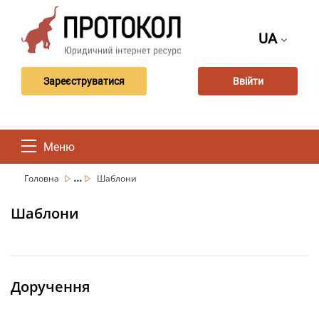
UA
Зареєструватися
Ввійти
Меню
...
Головна
Шаблони
Шаблони
Доручення