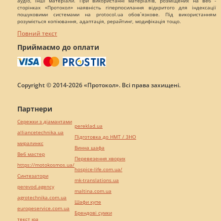
аудіо, інші матеріали. При використанні матеріалів, розміщених на веб -
сторінках «Протокол» наявність гіперпосилання відкритого для індексації
пошуковими системами на protocol.ua обов`язкове. Під використанням
розуміється копіювання, адаптація, рерайтинг, модифікація тощо.
Повний текст
Приймаємо до оплати
Copyright © 2014-2026 «Протокол». Всі права захищені.
Партнери
Сережки з діамантами
pereklad.ua
alliancetechnika.ua
Підготовка до НМТ / ЗНО
миралинкс
Винна шафа
Веб мастер
Перевезення хворих
https://motokosmos.ua/
hospice-life.com.ua/
Синтезатори
mk-translations.ua
perevod.agency
maltina.com.ua
agrotechnika.com.ua
Шафи купе
europeservice.com.ua
Брендові сумки
текст юа