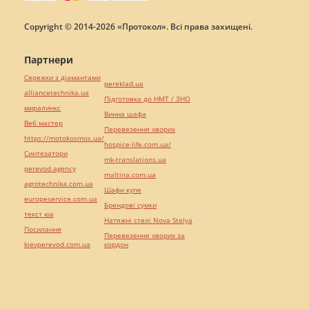
Copyright © 2014-2026 «Протокол». Всі права захищені.
Партнери
Сережки з діамантами
pereklad.ua
alliancetechnika.ua
Підготовка до НМТ / ЗНО
миралинкс
Винна шафа
Веб мастер
Перевезення хворих
https://motokosmos.ua/
hospice-life.com.ua/
Синтезатори
mk-translations.ua
perevod.agency
maltina.com.ua
agrotechnika.com.ua
Шафи купе
europeservice.com.ua
Брендові сумки
текст юа
Натяжні стелі Nova Stelya
Посилання
Перевезення хворих за
kievperevod.com.ua
кордон