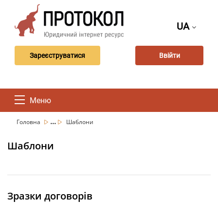
UA
Зареєструватися
Ввійти
Меню
...
Головна
Шаблони
Шаблони
Зразки договорів