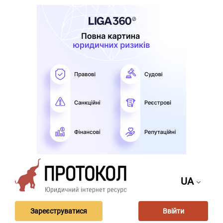
UA
Зареєструватися
Ввійти