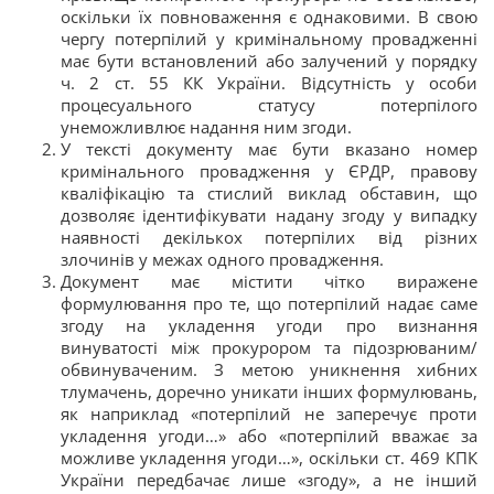
оскільки їх повноваження є однаковими. В свою
чергу потерпілий у кримінальному провадженні
має бути встановлений або залучений у порядку
ч. 2 ст. 55 КК України. Відсутність у особи
процесуального статусу потерпілого
унеможливлює надання ним згоди.
У тексті документу має бути вказано номер
кримінального провадження у ЄРДР, правову
кваліфікацію та стислий виклад обставин, що
дозволяє ідентифікувати надану згоду у випадку
наявності декількох потерпілих від різних
злочинів у межах одного провадження.
Документ має містити чітко виражене
формулювання про те, що потерпілий надає саме
згоду на укладення угоди про визнання
винуватості між прокурором та підозрюваним/
обвинуваченим. З метою уникнення хибних
тлумачень, доречно уникати інших формулювань,
як наприклад «потерпілий не заперечує проти
укладення угоди…» або «потерпілий вважає за
можливе укладення угоди…», оскільки ст. 469 КПК
України передбачає лише «згоду», а не інший