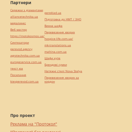
Партнери
Сережки з діамантами
pereklad.ua
alliancetechnika.ua
Підготовка до НМТ / ЗНО
миралинкс
Винна шафа
Веб мастер
Перевезення хворих
https://motokosmos.ua/
hospice-life.com.ua/
Синтезатори
mk-translations.ua
perevod.agency
maltina.com.ua
agrotechnika.com.ua
Шафи купе
europeservice.com.ua
Брендові сумки
текст юа
Натяжні стелі Nova Stelya
Посилання
Перевезення хворих за
kievperevod.com.ua
кордон
Про проект
Реклама на "Протокол"