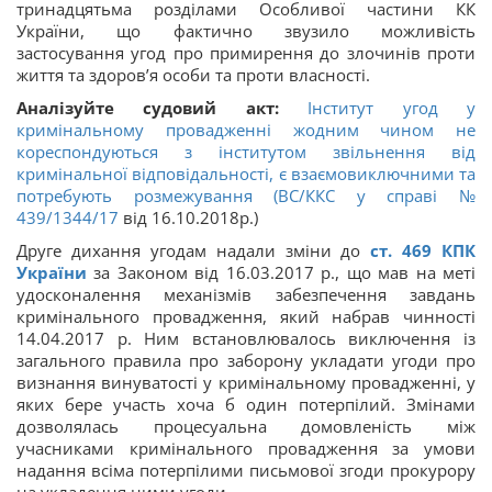
тринадцятьма розділами Особливої частини КК
України, що фактично звузило можливість
застосування угод про примирення до злочинів проти
життя та здоров’я особи та проти власності.
Аналізуйте судовий акт:
Інститут угод у
кримінальному провадженні жодним чином не
кореспондуються з інститутом звільнення від
кримінальної відповідальності, є взаємовиключними та
потребують розмежування (ВС/ККС у справі
№
439/1344/17
від 16.10.2018р.)
Друге дихання угодам надали зміни до
ст. 469 КПК
України
за Законом від 16.03.2017 р., що мав на меті
удосконалення механізмів забезпечення завдань
кримінального провадження, який набрав чинності
14.04.2017 р. Ним встановлювалось виключення із
загального правила про заборону укладати угоди про
визнання винуватості у кримінальному провадженні, у
яких бере участь хоча б один потерпілий. Змінами
дозволялась процесуальна домовленість між
учасниками кримінального провадження за умови
надання всіма потерпілими письмової згоди прокурору