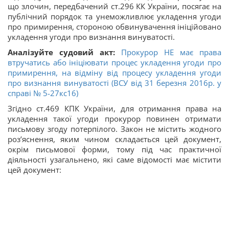
що злочин, передбачений ст.296 КК України, посягає на
публічний порядок та унеможливлює укладення угоди
про примирення, стороною обвинувачення ініційовано
укладення угоди про визнання винуватості.
Аналізуйте судовий акт:
Прокурор НЕ має права
втручатись або ініціювати процес укладення угоди про
примирення, на відміну від процесу укладення угоди
про визнання винуватості (ВСУ від 31 березня 2016р. у
справі № 5-27кс16)
Згідно ст.469 КПК України, для отримання права на
укладення такої угоди прокурор повинен отримати
письмову згоду потерпілого. Закон не містить жодного
роз’яснення, яким чином складається цей документ,
окрім письмової форми, тому під час практичної
діяльності узагальнено, які саме відомості має містити
цей документ: