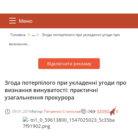
Меню
...
Головна
Згода потерпілого при укладенні угоди про
визнання...
Відключити рекламу
Згода потерпілого при укладенні угоди про
визнання винуватості: практичні
узагальнення прокурора
0
32050
09.01.2019
Автор:
Петренко Станіслав
6