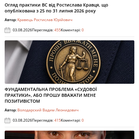
Огляд практики ВС від Ростислава Кравця, що
опублікована з 25 по 31 липня 2026 року
Автор:
Кравець Ростислав Юрійович
03.08.2026
Переглядів:
455
Коментарі:
0
ФУНДАМЕНТАЛЬНА ПРОБЛЕМА «СУДОВОЇ
ПРАКТИКИ», АБО ПРОШУ ВВАЖАТИ МЕНЕ
ПОЗИТИВІСТОМ
Автор:
Володарский Вадим Леонидович
03.08.2026
Переглядів:
415
Коментарі:
0