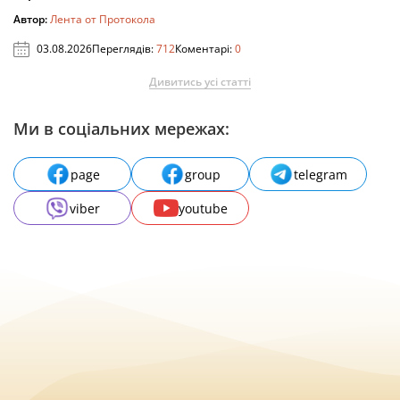
Автор:
Лента от Протокола
03.08.2026
Переглядів:
712
Коментарі:
0
Дивитись усі статті
Ми в соціальних мережах:
page
group
telegram
viber
youtube