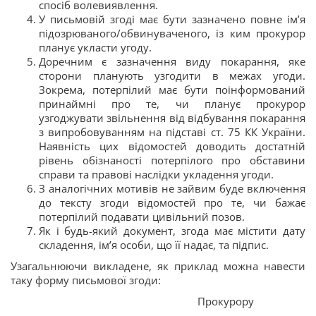
спосіб волевиявлення.
У письмовій згоді має бути зазначено повне ім’я
підозрюваного/обвинуваченого, із ким прокурор
планує укласти угоду.
Доречним є зазначення виду покарання, яке
сторони планують узгодити в межах угоди.
Зокрема, потерпілий має бути поінформований
принаймні про те, чи планує прокурор
узгоджувати звільнення від відбування покарання
з випробовуванням на підставі ст. 75 КК України.
Наявність цих відомостей доводить достатній
рівень обізнаності потерпілого про обставини
справи та правові наслідки укладення угоди.
З аналогічних мотивів не зайвим буде включення
до тексту згоди відомостей про те, чи бажає
потерпілий подавати цивільний позов.
Як і будь-який документ, згода має містити дату
складення, ім’я особи, що її надає, та підпис.
Узагальнюючи викладене, як приклад можна навести
таку форму письмової згоди:
Прокурору