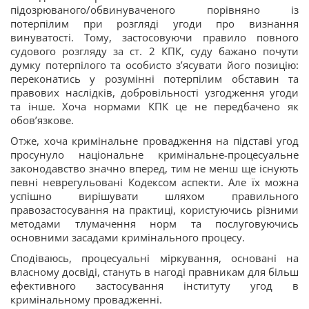
підозрюваного/обвинуваченого порівняно із
потерпілим при розгляді угоди про визнання
винуватості. Тому, застосовуючи правило повного
судового розгляду за ст. 2 КПК, суду бажано почути
думку потерпілого та особисто з’ясувати його позицію:
переконатись у розумінні потерпілим обставин та
правових наслідків, добровільності узгодження угоди
та інше. Хоча нормами КПК це не передбачено як
обов’язкове.
Отже, хоча кримінальне провадження на підставі угод
просунуло національне кримінальне-процесуальне
законодавство значно вперед, тим не менш ще існують
певні неврегульовані Кодексом аспекти. Але їх можна
успішно вирішувати шляхом правильного
правозастосування на практиці, користуючись різними
методами тлумачення норм та послуговуючись
основними засадами кримінального процесу.
Сподіваюсь, процесуальні міркування, основані на
власному досвіді, стануть в нагоді правникам для більш
ефективного застосування інституту угод в
кримінальному провадженні.