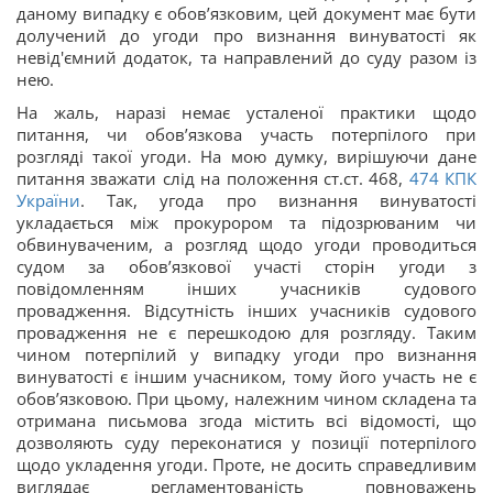
даному випадку є обов’язковим, цей документ має бути
долучений до угоди про визнання винуватості як
невід'ємний додаток, та направлений до суду разом із
нею.
На жаль, наразі немає усталеної практики щодо
питання, чи обов’язкова участь потерпілого при
розгляді такої угоди. На мою думку, вирішуючи дане
питання зважати слід на положення ст.ст. 468,
474 КПК
України
. Так, угода про визнання винуватості
укладається між прокурором та підозрюваним чи
обвинуваченим, а розгляд щодо угоди проводиться
судом за обов’язкової участі сторін угоди з
повідомленням інших учасників судового
провадження. Відсутність інших учасників судового
провадження не є перешкодою для розгляду. Таким
чином потерпілий у випадку угоди про визнання
винуватості є іншим учасником, тому його участь не є
обов’язковою. При цьому, належним чином складена та
отримана письмова згода містить всі відомості, що
дозволяють суду переконатися у позиції потерпілого
щодо укладення угоди. Проте, не досить справедливим
виглядає регламентованість повноважень