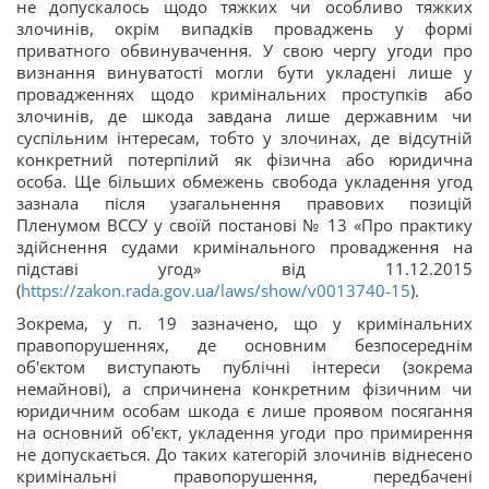
не допускалось щодо тяжких чи особливо тяжких
злочинів, окрім випадків проваджень у формі
приватного обвинувачення. У свою чергу угоди про
визнання винуватості могли бути укладені лише у
провадженнях щодо кримінальних проступків або
злочинів, де шкода завдана лише державним чи
суспільним інтересам, тобто у злочинах, де відсутній
конкретний потерпілий як фізична або юридична
особа. Ще більших обмежень свобода укладення угод
зазнала після узагальнення правових позицій
Пленумом ВССУ у своїй постанові № 13 «Про практику
здійснення судами кримінального провадження на
підставі угод» від 11.12.2015
(
https://zakon.rada.gov.ua/laws/show/v0013740-15
).
Зокрема, у п. 19 зазначено, що у кримінальних
правопорушеннях, де основним безпосереднім
об'єктом виступають публічні інтереси (зокрема
немайнові), а спричинена конкретним фізичним чи
юридичним особам шкода є лише проявом посягання
на основний об'єкт, укладення угоди про примирення
не допускається. До таких категорій злочинів віднесено
кримінальні правопорушення, передбачені