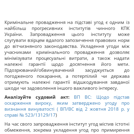
Кримінальне провадження на підставі угод є одним із
найбільш прогресивних інститутів чинного КПК
України. Запровадження цього інституту може
слугувати взірцем вдалого запозичення правових норм
до вітчизняного законодавства. Укладення угоди між
учасниками кримінального провадження дозволяє
мінімізувати процесуальні витрати, а також надати
належні гарантії щодо досягнення його мети.
Підозрюваний/обвинувачений засуджується до
погодженого покарання, а потерпілий чи держава
отримують належні гарантії відшкодування завданої
шкоди чи задоволення іншого важливого інтересу.
Аналізуйте судовий акт:
ВП ВС: Щодо підстав
оскарження вироку, яким затверджено угоду про
визнання винуватості ( ВП/ВС від 2 жовтня 2018 р. у
справі
№ 523/13129/17
)
На час свого запровадження інститут угод містив істотні
обмеження, зокрема укладення угод про примирення