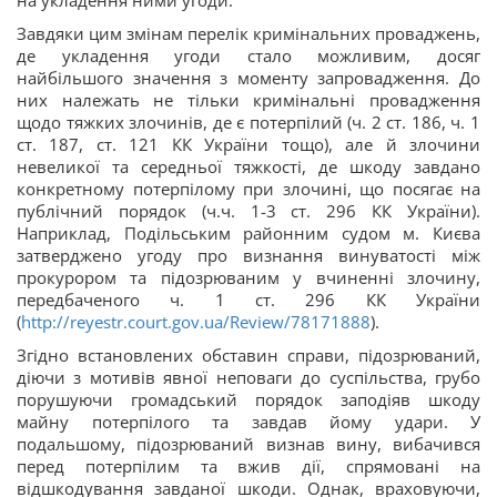
на укладення ними угоди.
Завдяки цим змінам перелік кримінальних проваджень,
де укладення угоди стало можливим, досяг
найбільшого значення з моменту запровадження. До
них належать не тільки кримінальні провадження
щодо тяжких злочинів, де є потерпілий (ч. 2 ст. 186, ч. 1
ст. 187, ст. 121 КК України тощо), але й злочини
невеликої та середньої тяжкості, де шкоду завдано
конкретному потерпілому при злочині, що посягає на
публічний порядок (ч.ч. 1-3 ст. 296 КК України).
Наприклад, Подільським районним судом м. Києва
затверджено угоду про визнання винуватості між
прокурором та підозрюваним у вчиненні злочину,
передбаченого ч. 1 ст. 296 КК України
(
http://reyestr.court.gov.ua/Review/78171888
).
Згідно встановлених обставин справи, підозрюваний,
діючи з мотивів явної неповаги до суспільства, грубо
порушуючи громадський порядок заподіяв шкоду
майну потерпілого та завдав йому удари. У
подальшому, підозрюваний визнав вину, вибачився
перед потерпілим та вжив дії, спрямовані на
відшкодування завданої шкоди. Однак, враховуючи,