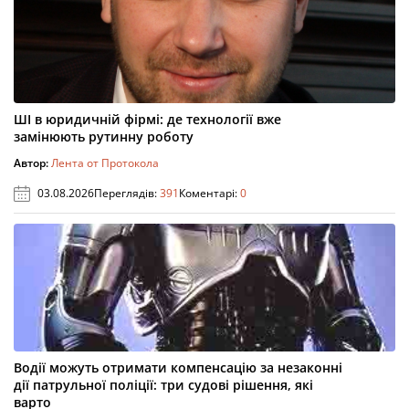
ШІ в юридичній фірмі: де технології вже
замінюють рутинну роботу
Автор:
Лента от Протокола
03.08.2026
Переглядів:
391
Коментарі:
0
Водії можуть отримати компенсацію за незаконні
дії патрульної поліції: три судові рішення, які
варто