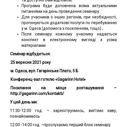
та доступно Вам відповіли;
Програма буде доповнена всіма актуальними
питаннями на день проведення семінару.
Для учасників з інших регіонів, при необхідності,
пропонуються додаткові послуги по перебуванню
у м. Одеса (допомога з поселенням, тощо) ;
Після семінару кожному учаснику надається
конспект в електронному вигляді з усіма
матеріалами.
Семінар відбудеться:
25 вересня 2021 року
м. Одеса, вул. Гагарінське Плато, 5 Б
Конференц-зал готелю «Gagarinn Hotel»
Посилання на місце розташування –
http://gagarinn.com/kontakti/
У цей день ми:
11:30-12:00 год. – зареєструємось, вип’ємо каву,
познайомимось
12:00 -14:00 год. –прослухаємо перший блок семінару