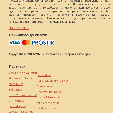
Protocol.ua є власником авторських прав на інформацію, розміщену на веб -
сторінках даного ресурсу, якщо не вказано інше. Під інформацією розуміються
тексти, коментарі, статті, фотозображення, малюнки, ящик-шота, скани, відео,
аудіо, інші матеріали. При використанні матеріалів, розміщених на веб -
сторінках «Протокол» наявність гіперпосилання відкритого для індексації
пошуковими системами на protocol.ua обов`язкове. Під використанням розуміється
копіювання, адаптація, рерайтинг, модифікація тощо.
Повний текст
Приймаємо до оплати
Copyright © 2014-2026 «Протокол». Всі права захищені.
Партнери
Сережки з діамантами
pereklad.ua
alliancetechnika.ua
Підготовка до НМТ / ЗНО
миралинкс
Винна шафа
Веб мастер
Перевезення хворих
https://motokosmos.ua/
hospice-life.com.ua/
Синтезатори
mk-translations.ua
perevod.agency
maltina.com.ua
agrotechnika.com.ua