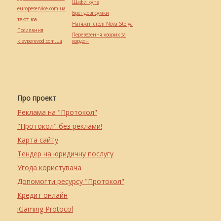
Шафи купе
europeservice.com.ua
Брендові сумки
текст юа
Натяжні стелі Nova Stelya
Посилання
Перевезення хворих за
kievperevod.com.ua
кордон
Про проект
Реклама на "Протокол"
"Протокол" без реклами!
Карта сайту
Тендер на юридичну послугу
Угода користувача
Допомогти ресурсу "Протокол"
Кредит онлайн
iGaming Protocol