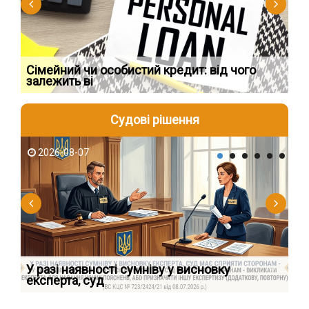
Сімейний чи особистий кредит: від чого
Пр
залежить ві
по
Судові рішення
2026-08-07
2
У разі наявності сумніву у висновку
Як
експерта, суд
вк