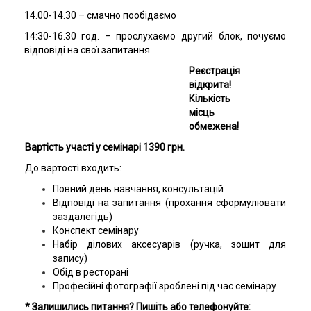
14.00-14.30 – смачно пообідаємо
14:30-16.30 год. – прослухаємо другий блок, почуємо
відповіді на свої запитання
Реєстрація
відкрита!
Кількість
місць
обмежена!
Вартість участі у семінарі 1390 грн
.
До вартості входить:
Повний день навчання, консультацій
Відповіді на запитання (прохання сформулювати
заздалегідь)
Конспект семінару
Набір ділових аксесуарів (ручка, зошит для
запису)
Обід в ресторані
Професійні фотографії зроблені під час семінару
* Залишились питання? Пишіть або телефонуйте: