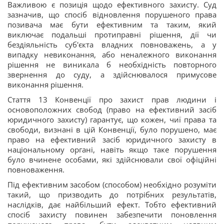
Важливою є позиція щодо ефективного захисту. Суд
зазначив, що спосіб відновлення порушеного права
позивача має бути ефективним та таким, який
виключає подальші протиправні рішення, дії чи
бездіяльність суб'єкта владних повноважень, а у
випадку невиконання, або неналежного виконання
рішення не виникала б необхідність повторного
звернення до суду, а здійснювалося примусове
виконання рішення.
Стаття 13 Конвенції про захист прав людини і
основоположних свобод (право на ефективний засіб
юридичного захисту) гарантує, що кожен, чиї права та
свободи, визнані в цій Конвенції, було порушено, має
право на ефективний засіб юридичного захисту в
національному органі, навіть якщо таке порушення
було вчинене особами, які здійснювали свої офіційні
повноваження.
Під ефективним засобом (способом) необхідно розуміти
такий, що призводить до потрібних результатів,
наслідків, дає найбільший ефект. Тобто ефективний
спосіб захисту повинен забезпечити поновлення