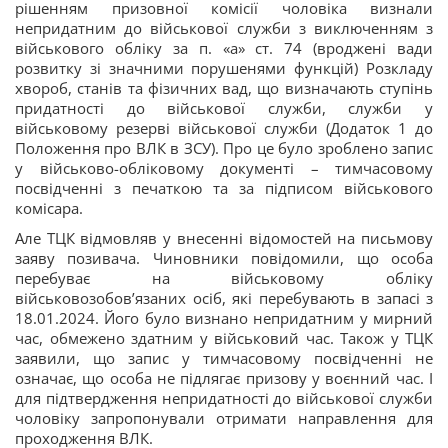
рішенням призовної комісії чоловіка визнали
непридатним до військової служби з виключенням з
військового обліку за п. «а» ст. 74 (вроджені вади
розвитку зі значними порушенями функцій) Розкладу
хвороб, станів та фізичних вад, що визначають ступінь
придатності до військової служби, служби у
військовому резерві військової служби (Додаток 1 до
Положення про ВЛК в ЗСУ). Про це було зроблено запис
у військово-обліковому документі – тимчасовому
посвідченні з печаткою та за підписом військового
комісара.
Але ТЦК відмовляв у внесенні відомостей на письмову
заяву позивача. Чиновники повідомили, що особа
перебуває на військовому обліку
військовозобовʼязаних осіб, які перебувають в запасі з
18.01.2024. Його було визнано непридатним у мирний
час, обмежено здатним у військовий час. Також у ТЦК
заявили, що запис у тимчасовому посвідченні не
означає, що особа не підлягає призову у воєнний час. І
для підтвердження непридатності до військової служби
чоловіку запропонували отримати направлення для
проходження ВЛК.