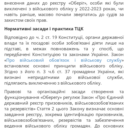
внесення даних до реєстру «Оберіг», особи які були
виключені з військового обліку у 2022-2023 роках, чи
навіть раніше, масово почали звертатись до судів за
захистом своїх прав.
Нормативні засади і практика ТЦК
Відповідно до ч. 2 ст. 19 Конституції, органи державної
влади та їх посадові особи зобов'язані діяти лише на
підставі, в межах повноважень та у спосіб, що
передбачені Конституцією та законами України. Закон
«
Про військовий обов'язок і військову службу
»
встановлює основні принципи військового обліку.
Згідно з його п. 3 ч.6 ст. 37 громадяни України, які
визнані непридатними до військової служби,
підлягають виключенню з військового обліку.
Правові та організаційні засади створення та
функціонування «Оберегу» регулює Закон «Про Єдиний
державний реєстр призовників, військовозобов'язаних
та резервістів» Стаття 2 цього Закону визначає основні
завдання реєстру, зокрема ідентифікацію призовників,
військовозобов'язаних, резервістів та забезпечення
ведення військового обліку громадян. До основних