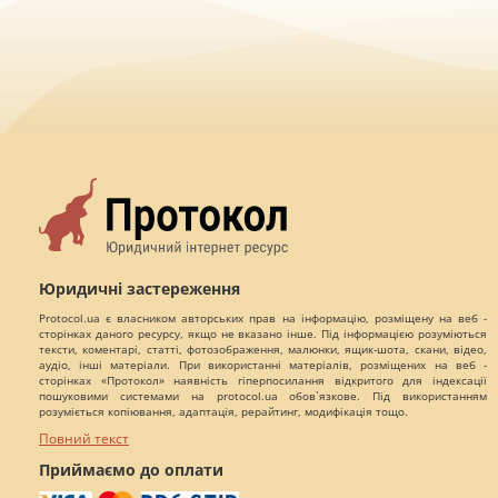
Юридичні застереження
Protocol.ua є власником авторських прав на інформацію, розміщену на веб -
сторінках даного ресурсу, якщо не вказано інше. Під інформацією розуміються
тексти, коментарі, статті, фотозображення, малюнки, ящик-шота, скани, відео,
аудіо, інші матеріали. При використанні матеріалів, розміщених на веб -
сторінках «Протокол» наявність гіперпосилання відкритого для індексації
пошуковими системами на protocol.ua обов`язкове. Під використанням
розуміється копіювання, адаптація, рерайтинг, модифікація тощо.
Повний текст
Приймаємо до оплати