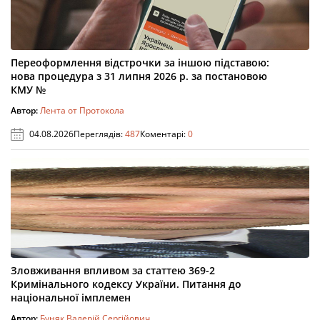
Переоформлення відстрочки за іншою підставою:
нова процедура з 31 липня 2026 р. за постановою
КМУ №
Автор:
Лента от Протокола
04.08.2026
Переглядів:
487
Коментарі:
0
Зловживання впливом за статтею 369-2
Кримінального кодексу України. Питання до
національної імплемен
Автор:
Буняк Валерій Сергійович