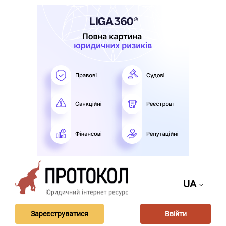
UA
Зареєструватися
Ввійти