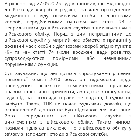
У рішенні від 27.05.2025 суд встановив, що Відповідно
до Розкладу хвороб в редакції на дату проходження
медичного огляду позивачем особи з діагнозами
хвороб, передбаченими пунктом «а» статті 74 є
непридатними до військової служби з виключенням з
військового обліку. Поряд з цим непридатними до
військової служби у мирний час, обмежено придатні у
воєнний час є особи з діагнозами хвороб згідно пунктів
«б» та «в» статті 74 (коли вроджені вади розвитку
супроводжуються помірними або незначними
порушеннями функцій).
Суд зауважив, що ані доказів спростування рішення
призовної комісії 2010 року, ані відомостей щодо
проведення перевірки компетентними органами
правомірності його прийняття, або доказів скасування,
суду під час розгляду справи не надано, і судом не
здобуто. Також, ТЦК не надав будь-яких доказів, що
встановлений діагноз не був підставою для визнання
його непридатним до військової служби з
виключенням з військового обліку. Таким чином,
позивач підлягав виключенню з військового обліку у
звʼязку з непридатністю до військової служби.