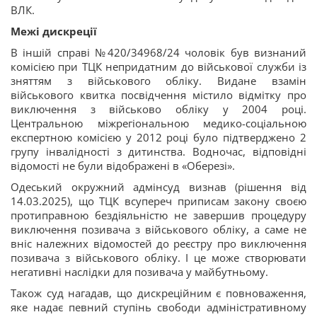
ВЛК.
Межі дискреції
В іншій справі №420/34968/24 чоловік був визнаний
комісією при ТЦК непридатним до військової служби із
зняттям з військового обліку. Видане взамін
військового квитка посвідчення містило відмітку про
виключення з військово обліку у 2004 році.
Центральною міжрегіональною медико-соціальною
експертною комісією у 2012 році було підтверджено 2
групу інвалідності з дитинства. Водночас, відповідні
відомості не були відображені в «Оберезі».
Одеський окружний адмінсуд визнав (рішення від
14.03.2025), що ТЦК всупереч приписам закону своєю
протиправною бездіяльністю не завершив процедуру
виключення позивача з військового обліку, а саме не
вніс належних відомостей до реєстру про виключення
позивача з військового обліку. І це може створювати
негативні наслідки для позивача у майбутньому.
Також суд нагадав, що дискреційним є повноваження,
яке надає певний ступінь свободи адміністративному