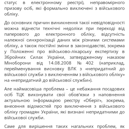
статус в електронному реєстрі), неправомірного
призову осіб, які формально виключені з військового
обліку.
До основних причин виникнення такої невідповідності
можна віднести технічні недоліки при переході від
паперового до електронного обліку, відсутність
належної синхронізації даних між різними системами
обліку, а також постійні зміни в законодавстві, зокрема
у Положенні про військово-лікарську експертизу в
Збройних Силах України, затвердженому наказом
Міноборони від 14.08.2008 №402 (наприклад,
перейменування висновку ВЛК з «непридатний до
військової служби з виключенням з військового обліку»
на «непридатний до військової служби»).
Але наймасовіша проблема – це небажання посадових
осіб ТЦК виконувати свої обов’язки з наповнення
актуальною інформацією реєстру «Оберіг», зокрема,
внесення відомостей про виключення з військового
обліку громадян України, які визнані непридатними до
військової служби.
Саме для вирішення таких нагальних проблем, як