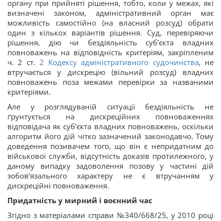
органу при прийняті рішення, тобто, коли у межах, які
визначені законом, адміністративний орган має
можливість самостійно (на власний розсуд) обрати
один з кількох варіантів рішення. Суд, перевіряючи
рішення, дію чи бездіяльність субʼєкта владних
повноважень на відповідність критеріям, закріпленим
ч. 2 ст.
2
Кодексу адміністративного судочинства
, не
втручається у дискрецію (вільний розсуд) владних
повноважень поза межами перевірки за названими
критеріями.
Але у розглядуваній ситуації бездіяльність не
ґрунтується на дискреційних повноваженнях
відповідача як субʼєкта владних повноважень, оскільки
алгоритм його дій чітко зазначений законодавчо. Тому
доведення позивачем того, що він є непридатним до
військової служби, відсутність доказів протилежного, у
даному випадку задоволення позову у частині дій
зобовʼязального характеру не є втручанням у
дискреційні повноваження.
Придатність у мирний і воєнний час
Згідно з матеріалами справи №340/668/25, у 2010 році