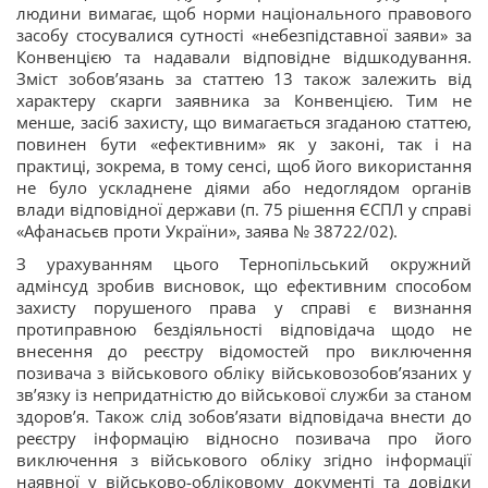
людини вимагає, щоб норми національного правового
засобу стосувалися сутності «небезпідставної заяви» за
Конвенцією та надавали відповідне відшкодування.
Зміст зобовʼязань за статтею 13 також залежить від
характеру скарги заявника за Конвенцією. Тим не
менше, засіб захисту, що вимагається згаданою статтею,
повинен бути «ефективним» як у законі, так і на
практиці, зокрема, в тому сенсі, щоб його використання
не було ускладнене діями або недоглядом органів
влади відповідної держави (п. 75 рішення ЄСПЛ у справі
«Афанасьєв проти України», заява № 38722/02).
З урахуванням цього Тернопільський окружний
адмінсуд зробив висновок, що ефективним способом
захисту порушеного права у справі є визнання
протиправною бездіяльності відповідача щодо не
внесення до реєстру відомостей про виключення
позивача з військового обліку військовозобовʼязаних у
звʼязку із непридатністю до військової служби за станом
здоровʼя. Також слід зобовʼязати відповідача внести до
реєстру інформацію відносно позивача про його
виключення з військового обліку згідно інформації
наявної у військово-обліковому документі та довідки