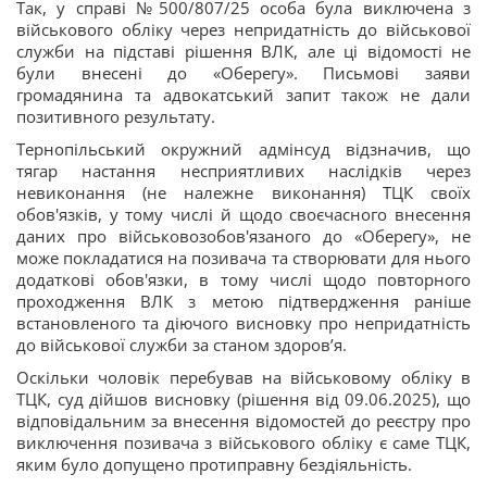
Так, у справі №500/807/25 особа була виключена з
військового обліку через непридатність до військової
служби на підставі рішення ВЛК, але ці відомості не
були внесені до «Оберегу». Письмові заяви
громадянина та адвокатський запит також не дали
позитивного результату.
Тернопільський окружний адмінсуд відзначив, що
тягар настання несприятливих наслідків через
невиконання (не належне виконання) ТЦК своїх
обов'язків, у тому числі й щодо своєчасного внесення
даних про військовозобов'язаного до «Оберегу», не
може покладатися на позивача та створювати для нього
додаткові обов'язки, в тому числі щодо повторного
проходження ВЛК з метою підтвердження раніше
встановленого та діючого висновку про непридатність
до військової служби за станом здоровʼя.
Оскільки чоловік перебував на військовому обліку в
ТЦК, суд дійшов висновку (рішення від 09.06.2025), що
відповідальним за внесення відомостей до реєстру про
виключення позивача з військового обліку є саме ТЦК,
яким було допущено протиправну бездіяльність.