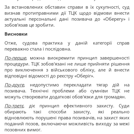
За встановлених обставин справи в їх сукупності, суд
визнав протиправними дії ТЦК щодо відмови внести
актуальні персональні дані позивача до «Оберегу» і
зобовʼязав це зробити.
Висновки
Отже, судова практика у даній категорії справ
переважно стала і послідовна.
По-перше
, можна виокремити принцип завершеності
процедури. ТЦК зобов'язані не лише прийняти рішення
про виключення з військового обліку, але й внести
відповідні відомості до реєстру «Оберіг».
По-друге
, недопустимо перекладати тягар дій на
позивача. Технічні проблеми або сумніви ТЦК не
можуть створювати додаткові обов'язки для громадян.
По-третє
, діє принцип ефективного захисту. Суди
обирають такі способи захисту, які реально
відновлюють порушені права позивачів, на захист яких
поданий позов, включаючи можливість виходу за межі
позовних вимог.