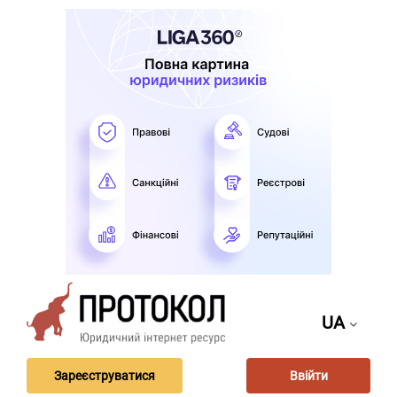
UA
Зареєструватися
Ввійти