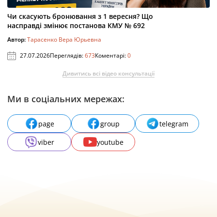
Чи скасують бронювання з 1 вересня? Що
насправді змінює постанова КМУ № 692
Автор:
Тарасенко Вера Юрьевна
27.07.2026
Переглядів:
673
Коментарі:
0
Дивитись всі відео консультації
Ми в соціальних мережах:
page
group
telegram
viber
youtube