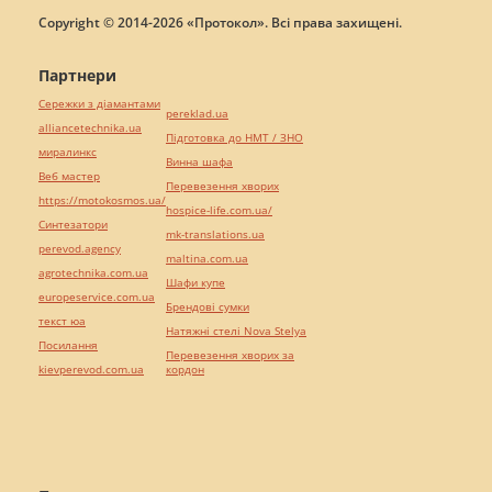
Copyright © 2014-2026 «Протокол». Всі права захищені.
Партнери
Сережки з діамантами
pereklad.ua
alliancetechnika.ua
Підготовка до НМТ / ЗНО
миралинкс
Винна шафа
Веб мастер
Перевезення хворих
https://motokosmos.ua/
hospice-life.com.ua/
Синтезатори
mk-translations.ua
perevod.agency
maltina.com.ua
agrotechnika.com.ua
Шафи купе
europeservice.com.ua
Брендові сумки
текст юа
Натяжні стелі Nova Stelya
Посилання
Перевезення хворих за
kievperevod.com.ua
кордон