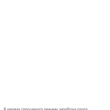
В умовах спрощеного режиму заробітна плата