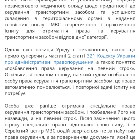
позачергового медичного огляду щодо придатності до
керування транспортним засобом та успішного
складення в територіальному органі з надання
сервісних послуг МВС теоретичного і практичного
іспиту для отримання права на керування
транспортним засобом відповідної категорії.
Однак така позиція Уряду є незаконною, такою що
прямо суперечить частині 2 статті
321
Кодексу України
про адміністративні правопорушення
, а також поняттю
«позбавлення права керування на певний строк».
Оскільки, зі спливом строку, на який судом позбавлено
особу права керування транспортним засобом, це право
автоматично поновлюється, і повторної здачі іспиту не
потребує.
Особа вже раніше отримала спеціальне право
керування транспортним засобом, і позбавлена його не
назавжди, а на певний строк. Після закінчення цього
строку спеціальне право відновлює свою силу, і в
Сервісний центр МВС водій звертається не за набуттям
права керування, а за поверненням документа, який це