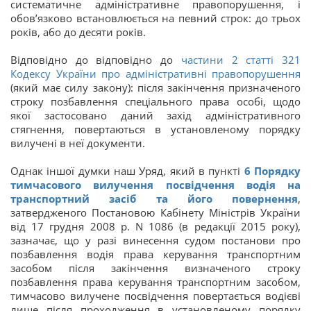
систематичне адміністративне правопорушення, і
обов’язково встановлюється на певний строк: до трьох
років, або до десяти років.
Відповідно до відповідно до
частини 2 статті
321
Кодексу України про адміністративні правопорушення
(який має силу закону): після закінчення призначеного
строку позбавлення спеціального права особі, щодо
якої застосовано даний захід адміністративного
стягнення, повертаються в установленому порядку
вилучені в неї документи.
Однак іншої думки наш Уряд, який в пункті
6 Порядку
тимчасового вилучення посвідчення водія на
транспортний засіб та його повернення
,
затвердженого Постановою Кабінету Міністрів України
від 17 грудня 2008 р. N 1086 (в редакції 2015 року),
зазначає, що у разі винесення судом постанови про
позбавлення водія права керування транспортним
засобом після закінчення визначеного строку
позбавлення права керування транспортним засобом,
тимчасово вилучене посвідчення повертається водієві
лише після проходження в установленому порядку