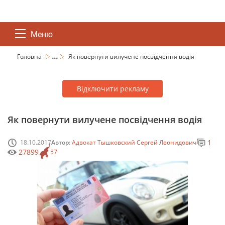
Меню
...
Головна
Як повернути вилучене посвідчення водія
Відключити рекламу
Як повернути вилучене посвідчення водія
1
18.10.2017
Автор:
Адвокат Тышковский Сергей Леонидович
27899
57