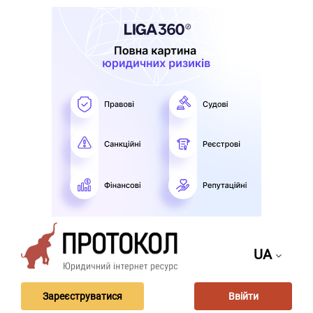
UA
Зареєструватися
Ввійти