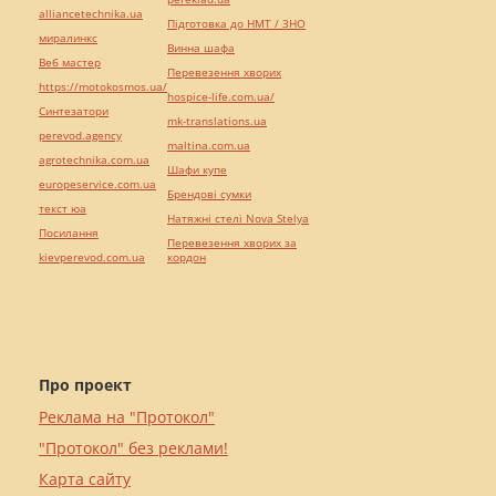
alliancetechnika.ua
Підготовка до НМТ / ЗНО
миралинкс
Винна шафа
Веб мастер
Перевезення хворих
https://motokosmos.ua/
hospice-life.com.ua/
Синтезатори
mk-translations.ua
perevod.agency
maltina.com.ua
agrotechnika.com.ua
Шафи купе
europeservice.com.ua
Брендові сумки
текст юа
Натяжні стелі Nova Stelya
Посилання
Перевезення хворих за
kievperevod.com.ua
кордон
Про проект
Реклама на "Протокол"
"Протокол" без реклами!
Карта сайту