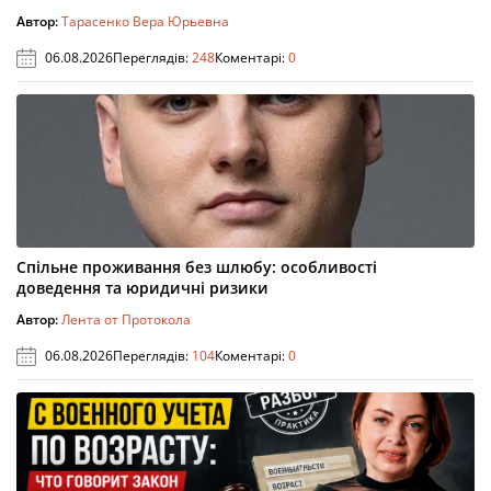
Автор:
Тарасенко Вера Юрьевна
06.08.2026
Переглядів:
248
Коментарі:
0
Спільне проживання без шлюбу: особливості
доведення та юридичні ризики
Автор:
Лента от Протокола
06.08.2026
Переглядів:
104
Коментарі:
0