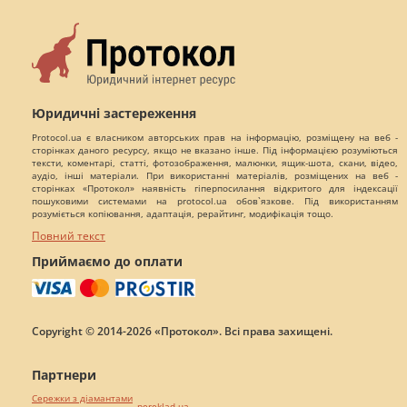
Юридичні застереження
Protocol.ua є власником авторських прав на інформацію, розміщену на веб -
сторінках даного ресурсу, якщо не вказано інше. Під інформацією розуміються
тексти, коментарі, статті, фотозображення, малюнки, ящик-шота, скани, відео,
аудіо, інші матеріали. При використанні матеріалів, розміщених на веб -
сторінках «Протокол» наявність гіперпосилання відкритого для індексації
пошуковими системами на protocol.ua обов`язкове. Під використанням
розуміється копіювання, адаптація, рерайтинг, модифікація тощо.
Повний текст
Приймаємо до оплати
Copyright © 2014-2026 «Протокол». Всі права захищені.
Партнери
Сережки з діамантами
pereklad.ua