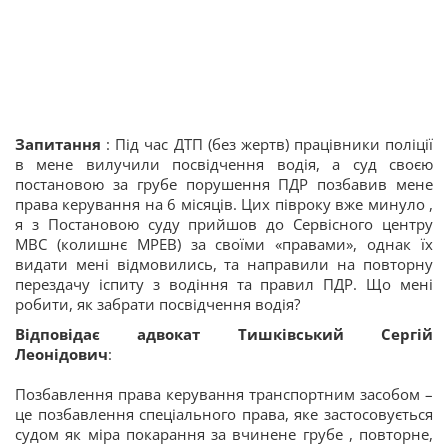
Запитання
: Під час ДТП (без жертв) працівники поліції
в мене вилучили посвідчення водія, а суд своєю
постановою за грубе порушення ПДР позбавив мене
права керування на 6 місяців. Цих півроку вже минуло ,
я з Постановою суду прийшов до Сервісного центру
МВС (колишнє МРЕВ) за своїми «правами», однак їх
видати мені відмовились, та направили на повторну
перездачу іспиту з водіння та правил ПДР. Що мені
робити, як забрати посвідчення водія?
Відповідає адвокат Тишківський Сергій
Леонідович
:
Позбавлення права керування транспортним засобом –
це позбавлення спеціального права, яке застосовується
судом як міра покарання за вчинене грубе , повторне,