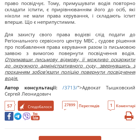
право посвідчує. Тому, примушувати водія повторно
складати іспити, є прирівнюванням його до осіб, які
ніколи не мали права керування, і складають іспит
вперше. Що є неприпустимим.
Для захисту свого права водієві слід подати до
Регіонального сервісного центру МВС , судове рішення
про позбавлення права керування разом із письмовою
заявою з вимогою повернути посвідчення водія.
Отримавши письмову відмову, її можливо оскаржити
до окружного адміністративного суду, звернувшись з
проханням зобов’язати поліцію повернути посвідчення
водія.
Автор консультації:
/3713/
">Адвокат Тышковский
Сергей Леонидович
1
27899
57
Переглядів
Коментарі
Сподобалося