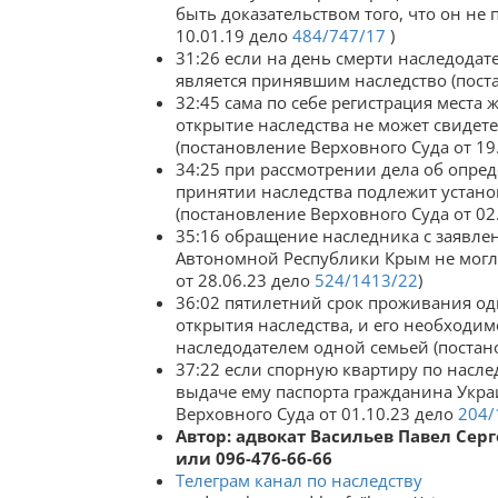
быть доказательством того, что он не
10.01.19 дело
484/747/17
)
31:26 если на день смерти наследодат
является принявшим наследство (пост
32:45 сама по себе регистрация места
открытие наследства не может свидет
(постановление Верховного Суда от 19
34:25 при рассмотрении дела об опре
принятии наследства подлежит устано
(постановление Верховного Суда от 02
35:16 обращение наследника с заявле
Автономной Республики Крым не могло
от 28.06.23 дело
524/1413/22
)
36:02 пятилетний срок проживания од
открытия наследства, и его необходи
наследодателем одной семьей (постан
37:22 если спорную квартиру по насле
выдаче ему паспорта гражданина Укра
Верховного Суда от 01.10.23 дело
204/
Автор: адвокат Васильев Павел Сер
или 096-476-66-66
Телеграм канал по наследству