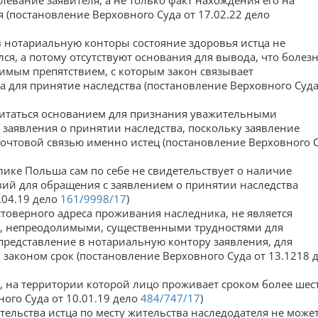
левание заявителя, а не только факт нахождения его на
 (постановление Верховного Суда от 17.02.22 дело
в нотариальную конторы состояние здоровья истца не
ся, а потому отсутствуют основания для вывода, что болез
имым препятствием, с которым закон связывает
а для принятие наследства (постановление Верховного Суда
считаться основанием для признания уважительными
 заявления о принятии наследства, поскольку заявление
очтовой связью именно истец (постановление Верховного 
лике Польша сам по себе не свидетельствует о наличие
ий для обращения с заявлением о принятии наследства
.04.19 дело
161/9998/17
)
стоверного адреса проживания наследника, не является
, непреодолимыми, существенными трудностями для
представление в нотариальную контору заявления, для
законом срок (постановление Верховного Суда от 13.1218 
а, на территории которой лицо проживает сроком более шес
ного Суда от 10.01.19 дело
484/747/17
)
ительства истца по месту жительства наследодателя не може