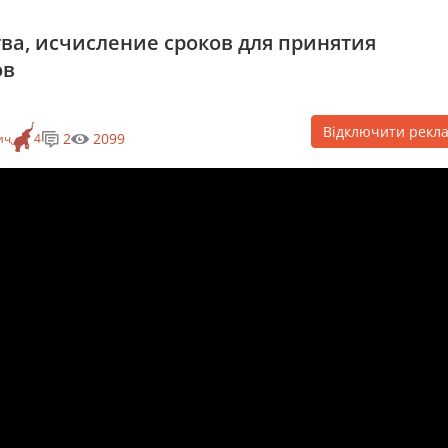
тва, исчисление сроков для принятия
ов
Відключити рекл
2
2099
ич
4