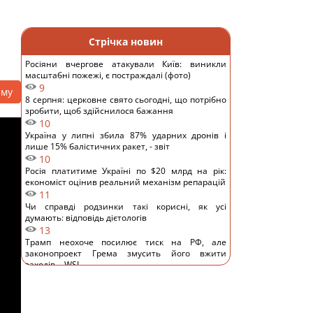
Стрічка новин
Росіяни вчергове атакували Київ: виникли
масштабні пожежі, є постраждалі (фото)
9
аму
8 серпня: церковне свято сьогодні, що потрібно
зробити, щоб здійснилося бажання
10
Україна у липні збила 87% ударних дронів і
лише 15% балістичних ракет, - звіт
10
Росія платитиме Україні по $20 млрд на рік:
економіст оцінив реальний механізм репарацій
11
Чи справді родзинки такі корисні, як усі
думають: відповідь дієтологів
13
Трамп неохоче посилює тиск на РФ, але
законопроект Грема змусить його вжити
заходів, - WSJ
11
Саудівська Аравія, Пакистан і Туреччина уклали
угоду про взаємну оборону, - Reuters
12