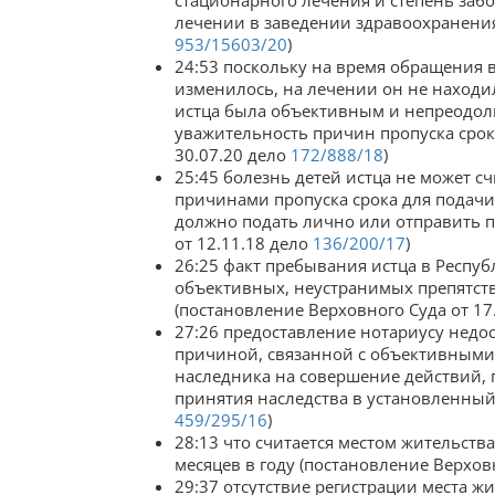
стационарного лечения и степень забо
лечении в заведении здравоохранения
953/15603/20
)
24:53 поскольку на время обращения 
изменилось, на лечении он не находил
истца была объективным и непреодол
уважительность причин пропуска срок
30.07.20 дело
172/888/18
)
25:45 болезнь детей истца не может 
причинами пропуска срока для подачи
должно подать лично или отправить п
от 12.11.18 дело
136/200/17
)
26:25 факт пребывания истца в Респуб
объективных, неустранимых препятств
(постановление Верховного Суда от 17
27:26 предоставление нотариусу недо
причиной, связанной с объективными
наследника на совершение действий, 
принятия наследства в установленный 
459/295/16
)
28:13 что считается местом жительств
месяцев в году (постановление Верхов
29:37 отсутствие регистрации места ж