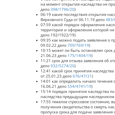
на момент открытия наследства не про
дело
398/1796/20
)
06:19 какие последствия открытия на
Верховного Суда от 06.11.19 дело
483/
07:59 какой порядок оформления нас
территории и оформления которой не 
дело 192/1922/19)
09:35 как можно подать заявление о п
09.02.22 дело
709/769/19
)
10:15 может ли быть остановлен срок 
21.06.23 дело
175/1404/19
)
11:21 срок для отзыва заявления об от
дело
932/5274/20
)
12:41 какой срок принятия наследств
от 25.01.23 дело
676/47/21
)
14:01 как определить начало течения 
16.06.21 дело
554/4741/19
)
15:14 порядок принятия наследства по
наследства предыдущим наследником (
17:55 тяжелое стрессовое состояние, 
получения свидетельства о смерть на
пропуска срока для подачи заявления 