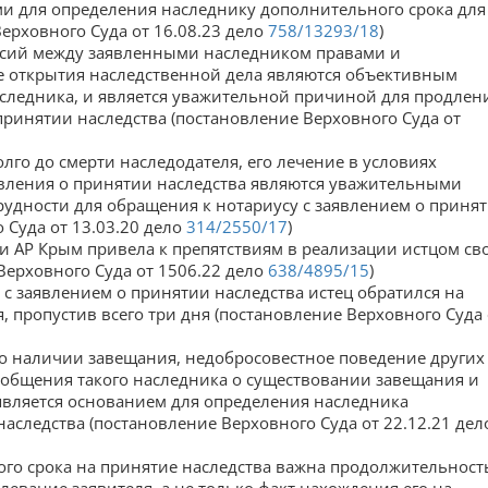
 для определения наследнику дополнительного срока для
ерховного Суда от 16.08.23 дело
758/13293/18
)
асий между заявленными наследником правами и
 открытия наследственной дела являются объективным
аследника, и является уважительной причиной для продлен
принятии наследства (постановление Верховного Суда от
лго до смерти наследодателя, его лечение в условиях
явления о принятии наследства являются уважительными
удности для обращения к нотариусу с заявлением о приня
 Суда от 13.03.20 дело
314/2550/17
)
и АР Крым привела к препятствиям в реализации истцом св
Верховного Суда от 1506.22 дело
638/4895/15
)
а с заявлением о принятии наследства истец обратился на
 пропустив всего три дня (постановление Верховного Суда 
о наличии завещания, недобросовестное поведение других
ообщения такого наследника о существовании завещания и
является основанием для определения наследника
аследства (постановление Верховного Суда от 22.12.21 дел
го срока на принятие наследства важна продолжительност