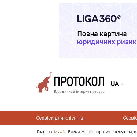
UA
Сервіси для клієнтів
Серві
...
Головна
Время, место открытия наследства, ис