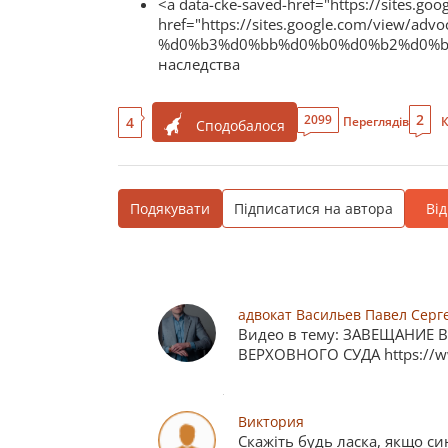
<a data-cke-saved-href="https://sites.go
href="https://sites.google.com/view/advoc
%d0%b3%d0%bb%d0%b0%d0%b2%d0%bd%
наследства
2
2099
4
Переглядів
К
Сподобалося
Подякувати
Підписатися на автора
Ві
адвокат Васильев Павел Серг
Видео в тему: ЗАВЕЩАНИЕ
ВЕРХОВНОГО СУДА https://w
Виктория
Скажіть будь ласка, якщо си