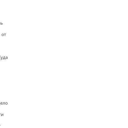
нь
 от
Суда
дело
ти
т