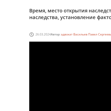
Время, место открытия наследс
наследства, установление факт
26.03.2024
Автор:
адвокат Васильев Павел Сергеев