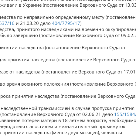
живали в Украине (постановление Верховного Суда от 13.0
следства по неправильно определенному месту (постановле
637/16
и 21.03.20 дело
404/7795/17
)
ледства, принятого наследниками на временно оккупирова
было завершено (постановление Верховного Суда от 09.02.
ринятии наследства (постановление Верховного Суда от
для принятия наследства (постановление Верховного Суда о
казе от наследства (постановление Верховного Суда от 17.01
а во время военного положения (постановление Верховного 
срока принятия наследства (постановление Верховного Суда
 наследственной трансмиссией в случае пропуска принятия
постановление Верховного Суда от 02.06.21 дело
155/1584
вызванное потерей матери в 18-летнем возрасте, необходим
следодателя с апостилем и незначительный промежуток
о принятии наследства (менее двух месяцев), являются