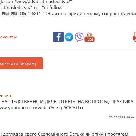
ogle.com/view/advocat-nasledstvo/"
at-nasledstvo/" rel="nofollow"
d0%b0%d1%8f"="">Сайт по юридическому сопровождени
оментарі
дключити рекламу
еевич
 В НАСЛЕДСТВЕННОМ ДЕЛЕ. ОТВЕТЫ НА ВОПРОСЫ, ПРАКТИКА
ww.youtube.com/watch?v=s-p6CE9stLo
26.03.2024 16:44
н доглядав свого безпомічного батька як опікун протягом