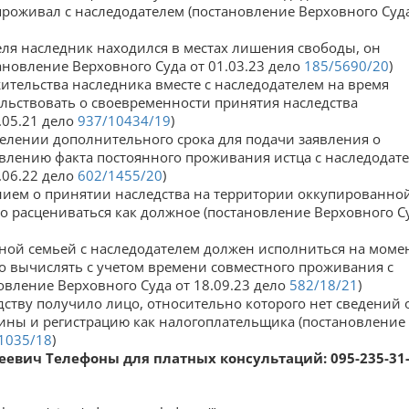
 проживал с наследодателем (постановление Верховного Суд
еля наследник находился в местах лишения свободы, он
ановление Верховного Суда от 01.03.23 дело
185/5690/20
)
 жительства наследника вместе с наследодателем на время
ельствовать о своевременности принятия наследства
.05.21 дело
937/10434/19
)
делении дополнительного срока для подачи заявления о
влению факта постоянного проживания истца с наследодат
.06.22 дело
602/1455/20
)
нием о принятии наследства на территории оккупированно
 расцениваться как должное (постановление Верховного С
ной семьей с наследодателем должен исполниться на моме
мо вычислять с учетом времени совместного проживания с
овление Верховного Суда от 18.09.23 дело
582/18/21
)
дству получило лицо, относительно которого нет сведений 
ины и регистрацию как налогоплательщика (постановление
1035/18
)
геевич Телефоны для платных консультаций: 095-235-31