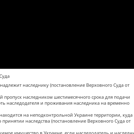
Суда
инадлежит наследнику (постановление Верховного Суда от
й пропуск наследником шестимесячного срока для подачи
рть наследодателя и проживания наследника на временно
 находится на неподконтрольной Украине территории, куда
о принятии наследства (постановление Верховного Суда от
ижимое имущество в Украине, если наследодатель и наследн