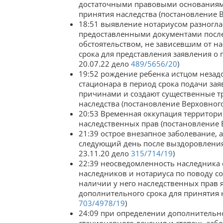
достаточными правовыми основаниями
принятия наследства (постановление В
18:51 выявление нотариусом разногл
предоставленными документами после
обстоятельством, не зависевшим от н
срока для представления заявления о 
20.07.22 дело
489/5656/20
)
19:52 рождение ребенка истцом незадо
стационара в период срока подачи за
причинами и создают существенные тр
наследства (постановление Верховного
20:53 Временная оккупация территори
наследственных прав (постановление 
21:39 острое внезапное заболевание, 
следующий день после выздоровления,
23.11.20 дело
315/714/19
)
22:39 неосведомленность наследника 
наследников и нотариуса по поводу с
наличии у него наследственных прав 
дополнительного срока для принятия н
703/4978/19
)
24:09 при определении дополнительно