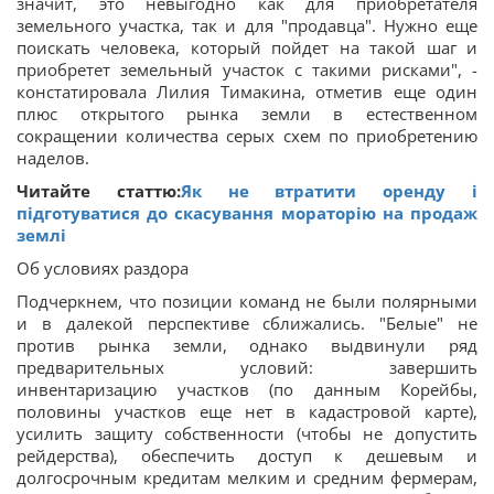
значит, это невыгодно как для приобретателя
земельного участка, так и для "продавца". Нужно еще
поискать человека, который пойдет на такой шаг и
приобретет земельный участок с такими рисками", -
констатировала Лилия Тимакина, отметив еще один
плюс открытого рынка земли в естественном
сокращении количества серых схем по приобретению
наделов.
Читайте статтю:
Як не втратити оренду і
підготуватися до скасування мораторію на продаж
землі
Об условиях раздора
Подчеркнем, что позиции команд не были полярными
и в далекой перспективе сближались. "Белые" не
против рынка земли, однако выдвинули ряд
предварительных условий: завершить
инвентаризацию участков (по данным Корейбы,
половины участков еще нет в кадастровой карте),
усилить защиту собственности (чтобы не допустить
рейдерства), обеспечить доступ к дешевым и
долгосрочным кредитам мелким и средним фермерам,