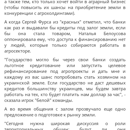
а также тем, кто только хочет войти в аграрный бизнес
(чтобы повысить их шансы на приобретение земли в
конкуренции с агрохолдингами).
А когда Сергей Фурса из "красных" отметил, что банки
как раз и выдавали бы кредиты под залог земли, если
бы она стала товаром, Наталья Белоусова
оппонировала ему, что доступа к финансированию нет
у людей, которые только собираются работать в
агросекторе.
"Государство могло бы через свои банки создать
льготное кредитование или запустить целевое
рефинансирование под агропроекты и дать мне и
каждому из вас шанс попробовать стать хозяином на
украинской земле. Если государство не даст дешевых
кредитов большинству украинцев, мы будем завтра
работать на тех, кто будет платить нам доллар за час", -
сказала игрок "белой" команды.
А во время общения с залом прозвучало еще одно
предложение о подготовке к рынку земли.
"Сегодня нужна широкая дискуссия о роли
территориальных общин: будут ли они