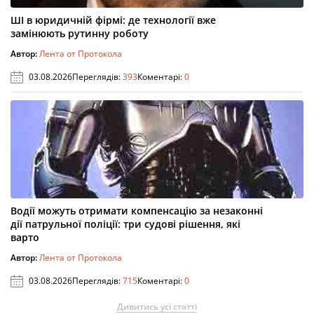
ШІ в юридичній фірмі: де технології вже
замінюють рутинну роботу
Автор:
Лента от Протокола
03.08.2026
Переглядів:
393
Коментарі:
0
Водії можуть отримати компенсацію за незаконні
дії патрульної поліції: три судові рішення, які
варто
Автор:
Лента от Протокола
03.08.2026
Переглядів:
715
Коментарі:
0
Дивитись усі статті