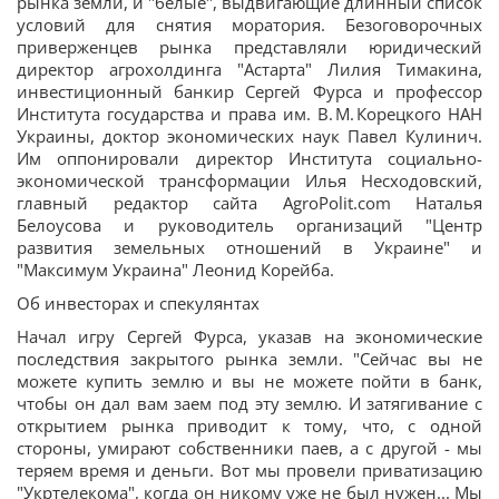
рынка земли, и "белые", выдвигающие длинный список
условий для снятия моратория. Безоговорочных
приверженцев рынка представляли юридический
директор агрохолдинга "Астарта" Лилия Тимакина,
инвестиционный банкир Сергей Фурса и профессор
Института государства и права им. В. М. Корецкого НАН
Украины, доктор экономических наук Павел Кулинич.
Им оппонировали директор Института социально-
экономической трансформации Илья Несходовский,
главный редактор сайта AgroPolit.com Наталья
Белоусова и руководитель организаций "Центр
развития земельных отношений в Украине" и
"Максимум Украина" Леонид Корейба.
Об инвесторах и спекулянтах
Начал игру Сергей Фурса, указав на экономические
последствия закрытого рынка земли. "Сейчас вы не
можете купить землю и вы не можете пойти в банк,
чтобы он дал вам заем под эту землю. И затягивание с
открытием рынка приводит к тому, что, с одной
стороны, умирают собственники паев, а с другой - мы
теряем время и деньги. Вот мы провели приватизацию
"Укрте­ле­ко­ма", когда он никому уже не был нужен... Мы