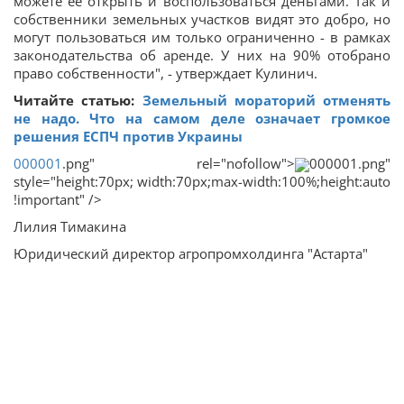
можете ее открыть и воспользоваться деньгами. Так и
собственники земельных участков видят это добро, но
могут пользоваться им только ограниченно - в рамках
законодательства об аренде. У них на 90% отобрано
право собственности", - утверждает Кулинич.
Читайте статью:
Земельный мораторий отменять
не надо. Что на самом деле означает громкое
решения ЕСПЧ против Украины
000001
.png" rel="nofollow">
000001.png"
style="height:70px; width:70px;max-width:100%;height:auto
!important" />
Лилия Тимакина
Юридический директор агропромхолдинга "Астарта"