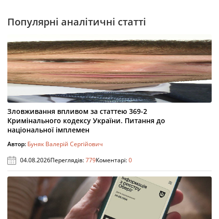
Популярні аналітичні статті
Зловживання впливом за статтею 369-2
Кримінального кодексу України. Питання до
національної імплемен
Автор:
Буняк Валерій Сергійович
04.08.2026
Переглядів:
779
Коментарі:
0