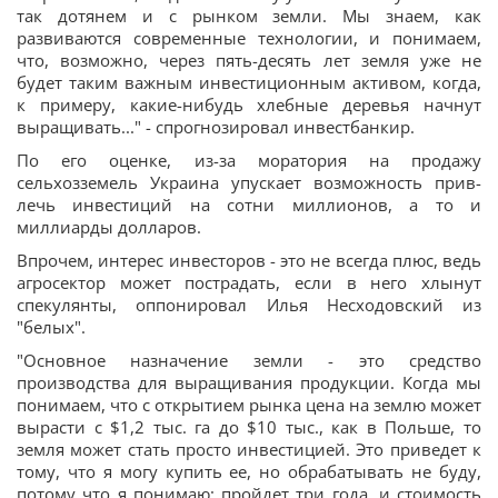
так дотянем и с рынком земли. Мы знаем, как
развиваются современные технологии, и понимаем,
что, возможно, через пять-десять лет земля уже не
будет таким важным инвестиционным активом, когда,
к примеру, какие-нибудь хлебные деревья начнут
выращивать..." - спрогнозировал инвестбанкир.
По его оценке, из-за моратория на продажу
сельхозземель Укра­и­на упускает возможность прив­
лечь инвестиций на сотни миллионов, а то и
миллиарды долларов.
Впрочем, интерес инвесторов - это не всегда плюс, ведь
агросектор может пострадать, если в него хлынут
спекулянты, оппонировал Илья Несходовский из
"белых".
"Основное назначение земли - это средство
производства для выращивания продукции. Когда мы
понимаем, что с открытием рынка цена на землю может
вырасти с $1,2 тыс. га до $10 тыс., как в Польше, то
земля может стать просто инвестицией. Это приведет к
тому, что я могу купить ее, но обрабатывать не буду,
потому что я понимаю: пройдет три года, и стоимость