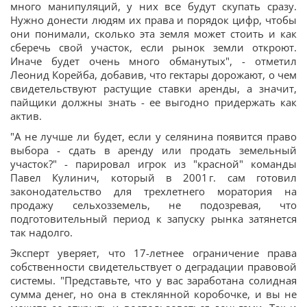
много манипуляций, у них все будут скупать сразу.
Нужно донести людям их права и порядок цифр, чтобы
они понимали, сколько эта земля может стоить и как
сберечь свой участок, если рынок земли откроют.
Иначе будет очень много обманутых", - отметил
Леонид Корейба, добавив, что гектары дорожают, о чем
свидетельствуют растущие ставки аренды, а значит,
пайщики должны знать - ее выгодно придержать как
актив.
"А не лучше ли будет, если у селянина появится право
выбора - сдать в аренду или продать земельный
участок?" - парировал игрок из "красной" команды
Павел Кулинич, который в 2001 г. сам готовил
законодательство для трехлетнего моратория на
продажу сельхозземель, не подозревая, что
подготовительный период к запуску рынка затянется
так надолго.
Эксперт уверяет, что 17-летнее ограничение права
собственности свидетельствует о деградации правовой
системы. "Представьте, что у вас заработана солидная
сумма денег, но она в стеклянной коробочке, и вы не