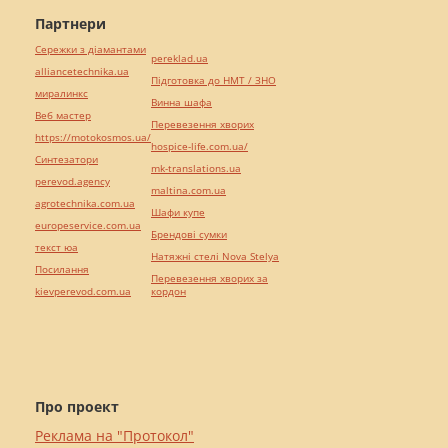
Партнери
Сережки з діамантами
pereklad.ua
alliancetechnika.ua
Підготовка до НМТ / ЗНО
миралинкс
Винна шафа
Веб мастер
Перевезення хворих
https://motokosmos.ua/
hospice-life.com.ua/
Синтезатори
mk-translations.ua
perevod.agency
maltina.com.ua
agrotechnika.com.ua
Шафи купе
europeservice.com.ua
Брендові сумки
текст юа
Натяжні стелі Nova Stelya
Посилання
Перевезення хворих за
kievperevod.com.ua
кордон
Про проект
Реклама на "Протокол"