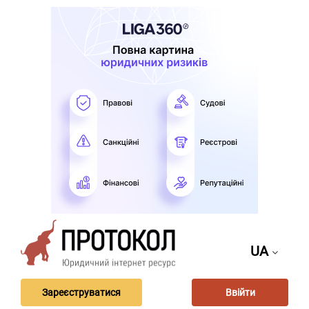
UA
Зареєструватися
Ввійти