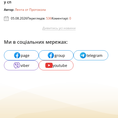
у сп
Автор:
Лента от Протокола
05.08.2026
Переглядів:
536
Коментарі:
0
Дивитись усі новини
Ми в соціальних мережах:
page
group
telegram
viber
youtube