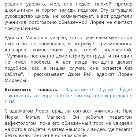
решили уволить, мол, она подает плохой пример
школьникам и портит имидж педагога. Эту ситуацию
руководство школы не комментирует, а вот родители
учеников фотографию обнаженной Лорен не считают
преступлением.
Адвокат Миранды уверен, что с учителем-мужчиной
такого бы не произошло, и потребует три миллиона
долларов компенсации для своей подопечной.
"Мужчины постоянно демонстрируют грудь, и ни один
не имел проблем. А вот когда женщина делает
подобное, как в нашем случае, она остается без
работы", – рассказывает Джон Рэй, адвокат Лорен
Миранды.
Вспомните новость:
Харрасмент! Судей будут
наказывать за непристойные намеки, но пока только в
США
С адвокатом Лорен вряд ли согласен учитель из Нью
Йорка, Мэтью Малеско. Он работал педагогом
дефектологом, пока его обнаженный торс не увидели
на фото в соцсети. А затем нашлось и видео, где педагог
без одежды танцует в ночном клубе.