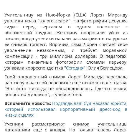
Учительницу из Нью-Йорка (США) Лорен Миранду
уволили из-за "голого селфи". На фотографии девушка
сидит перед зеркалом в одном полотенце с
обнажённой грудью. Женщину попросили уйти из
школы, когда ученики начали рассматривать на уроках
ее снимок топлесс. Впрочем, сама Лорен считает свое
увольнение незаконным, и требует моральной
компенсации - три миллиона долларов. О педагогах,
которым пикантные фотографии сломали карьеру,
узнавала корреспондентка
"Сегодня"
Юлия Беглецова.
Свой откровенный снимок Лорен Миранда переслала
партнеру в частной переписке еще несколько лет назад.
"Это фото никогда не обнародовалось. Где его взяли,
вопрос на миллион", – уверяет она.
Вспомните новость:
Подглядывал! Суд наказал юриста,
который использовал корпоративный дресс-код в
низких целях
Ученики рассматривают снимок учительницы
математики еще с января. Но только теперь Лорен