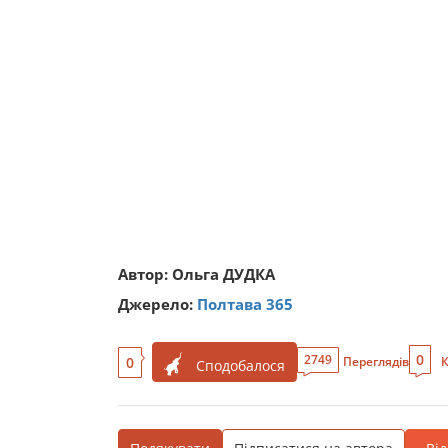
Автор: Ольга ДУДКА
Джерело:
Полтава 365
0
2749
0
Переглядів
К
Сподобалося