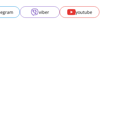
legram
viber
youtube