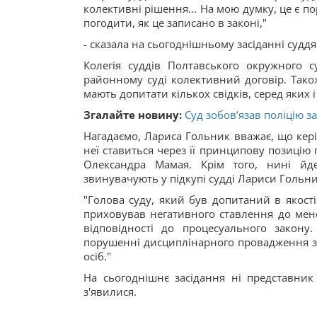
колективні рішення... На мою думку, це є п
погодити, як це записано в законі,"
- сказала на сьогоднішньому засіданні суддя
Колегія суддів Полтавського окружного с
районному суді колективний договір. Також
мають допитати кількох свідків, серед яких 
Згалайте новину:
Суд зобов’язав поліцію з
Нагадаємо, Лариса Гольник вважає, що кер
неї ставиться через її принципову позицію 
Олександра Мамая. Крім того, нині йд
звинувачують у підкупі судді Лариси Гольни
"Голова суду, який був допитаний в якості
приховував негативного ставлення до мене
відповідності до процесуального закону
порушенні дисциплінарного провадження за
осіб."
На сьогоднішнє засідання ні представник
з'явилися.