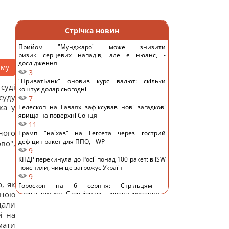
Стрічка новин
Прийом "Мунджаро" може знизити
ризик серцевих нападів, але є нюанс, -
дослідження
аму
3
"ПриватБанк" оновив курс валют: скільки
суді
коштує долар сьогодні
суду
7
ка у
Телескоп на Гаваях зафіксував нові загадкові
явища на поверхні Сонця
11
ного
Трамп "наїхав" на Гегсета через гострий
дефіцит ракет для ППО, - WP
во",
9
КНДР перекинула до Росії понад 100 ракет: в ISW
пояснили, чим це загрожує Україні
9
, як
Гороскоп на 6 серпня: Стрільцям –
мною
сповільнитися, Скорпіонам – перенапруження
13
адали
6 серпня: церковне свято сьогодні, яка
й на
прикмета на Яблучний Спас обіцяє щастя
мати
13