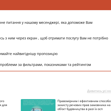
чне питання у нашому месенджері, яка допоможе Вам
есь з ним через екран , щоб отримати послугу Вам не потрібно
римайте найвигіднішу пропозицію
 проблеми за фильтрами, показниками та рейтингом
Дивитись усі н
ого
Правомірним і ефективним способ
я для
захисту речових прав замовника на
об’єкт будівництва в разі їх осп