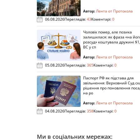
Автор:
Лента от Протокола
06.08.2026
Переглядів:
43
Коментарі:
0
Чоловік помер, але позика
залишилася: як фраза «на йог
розсуд» коштувала дружині $1,
ВС у сп
Автор:
Лента от Протокола
05.08.2026
Переглядів:
365
Коментарі:
0
Паспорт РФ як підстава для
звільнення: Верховний Суд ск
рішення про поновлення пос
на ро
Автор:
Лента от Протокола
04.08.2026
Переглядів:
358
Коментарі:
0
Ми в соціальних мережах: