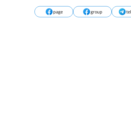
page
group
te