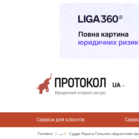
UA
Сервіси для клієнтів
Серві
...
Головна
Суддя Лариса Гольник свідчитиме про