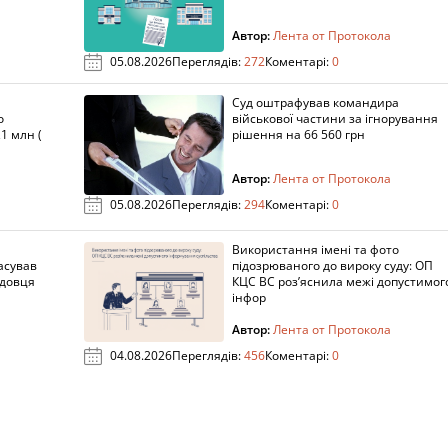
Автор:
Лента от Протокола
05.08.2026
Переглядів:
272
Коментарі:
0
Суд оштрафував командира
о
військової частини за ігнорування
1 млн (
рішення на 66 560 грн
Автор:
Лента от Протокола
05.08.2026
Переглядів:
294
Коментарі:
0
Використання імені та фото
асував
підозрюваного до вироку суду: ОП
адовця
КЦС ВС роз’яснила межі допустимог
інфор
Автор:
Лента от Протокола
04.08.2026
Переглядів:
456
Коментарі:
0