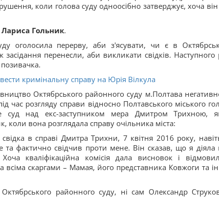
орушення, коли голова суду одноосібно затверджує, хоча він
Лариса Гольник
.
уду оголосила перерву, аби з'ясувати, чи є в Октябрсь
 засідання перенесли, аби викликати свідків. Наступного 
і позивачка.
авести кримінальну справу на Юрія Вілкула
івництво Октябрського районного суду м.Полтава негативн
під час розгляду справи відносно Полтавського міського го
е суд над екс-заступником мера Дмитром Трихною, я
к, коли вона розглядала справу очільника міста:
 свідка в справі Дмитра Трихни, 7 квітня 2016 року, навіт
 та фактично свідчив проти мене. Він сказав, що я діяла 
. Хоча кваліфікаційна комісія дала висновок і відмови
 всіма скаргами – Мамая, його представника Ковжоги та і
 Октябрського районного суду, ні сам Олександр Струко