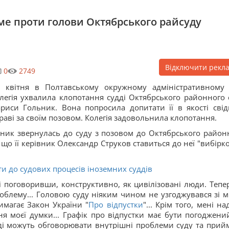
ме проти голови Октябрського райсуду
Відключити рекл
0
2749
 квітня в Полтавському окружному адміністративному 
легія ухвалила клопотання судді Октябрського районного 
риси Гольник. Вона попросила допитати її в якості свід
раві за своїм позовом. Колегія задовольнила клопотання.
ник звернулась до суду з позовом до Октябрського район
 що її керівник Олександр Струков ставиться до неї "вибірко
ти до судових процесів іноземних суддів
 поговоривши, конструктивно, як цивілізовані люди. Тепер
роблему... Головою суду ніяким чином не узгоджувався зі 
имагає Закон України "
Про відпустки
"... Крім того, мені н
ня моєї думки... Графік про відпустки має бути погоджени
удді можуть обговорювати внутрішні проблеми суду та прий