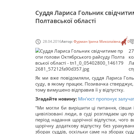
Суддя Лариса Гольник свідчити
Полтавської області
28.04.2016
Автор:
Фурман Ірина Миколаївна
0
27
ко
Ла
сп
Як ми вже повідомляли, суддя Лариса Голь
суду, в якому працює. Позивачка стверджує,
тому вимушено відправив її у відпустку.
Згадайте новину:
Мін’юст пропонує залуча
"Ми могли би вирішити ці питання, сівши і
цивілізовані люди, в суді розглядаєм цю п
період надання щорічної відпустки, чого в
щорічну додаткову відпустку без урахуван
зборах суддів, оскільки саме на зборах с