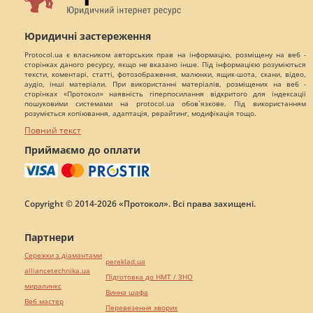
Юридичні застереження
Protocol.ua є власником авторських прав на інформацію, розміщену на веб -
сторінках даного ресурсу, якщо не вказано інше. Під інформацією розуміються
тексти, коментарі, статті, фотозображення, малюнки, ящик-шота, скани, відео,
аудіо, інші матеріали. При використанні матеріалів, розміщених на веб -
сторінках «Протокол» наявність гіперпосилання відкритого для індексації
пошуковими системами на protocol.ua обов`язкове. Під використанням
розуміється копіювання, адаптація, рерайтинг, модифікація тощо.
Повний текст
Приймаємо до оплати
Copyright © 2014-2026 «Протокол». Всі права захищені.
Партнери
Сережки з діамантами
pereklad.ua
alliancetechnika.ua
Підготовка до НМТ / ЗНО
миралинкс
Винна шафа
Веб мастер
Перевезення хворих