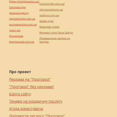
https://motokosmos.ua/
hospice-life.com.ua/
Синтезатори
mk-translations.ua
perevod.agency
maltina.com.ua
agrotechnika.com.ua
Шафи купе
europeservice.com.ua
Брендові сумки
текст юа
Натяжні стелі Nova Stelya
Посилання
Перевезення хворих за
kievperevod.com.ua
кордон
Про проект
Реклама на "Протокол"
"Протокол" без реклами!
Карта сайту
Тендер на юридичну послугу
Угода користувача
Допомогти ресурсу "Протокол"