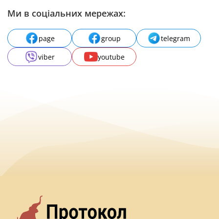
Ми в соціальних мережах:
page
group
telegram
viber
youtube