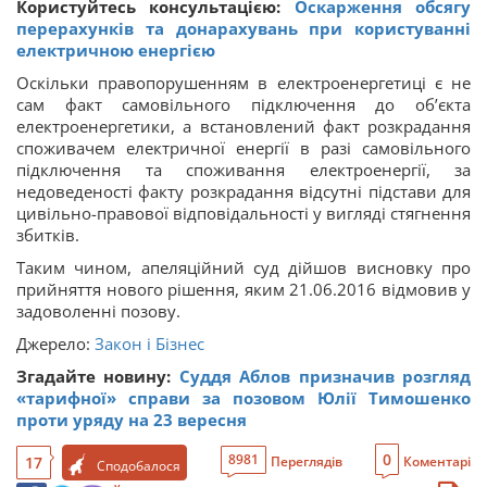
Користуйтесь консультацією:
Оскарження обсягу
перерахунків та донарахувань при користуванні
електричною енергією
Оскільки правопорушенням в електроенергетиці є не
сам факт самовільного підключення до об’єкта
електроенергетики, а встановлений факт розкрадання
споживачем електричної енергії в разі самовільного
підключення та споживання електроенергії, за
недоведеності факту розкрадання відсутні підстави для
цивільно-правової відповідальності у вигляді стягнення
збитків.
Таким чином, апеляційний суд дійшов висновку про
прийняття нового рішення, яким 21.06.2016 відмовив у
задоволенні позову.
Джерело:
Закон і Бізнес
Згадайте новину:
Суддя Аблов призначив розгляд
«тарифної» справи за позовом Юлії Тимошенко
проти уряду на 23 вересня
0
8981
17
Переглядів
Коментарі
Сподобалося