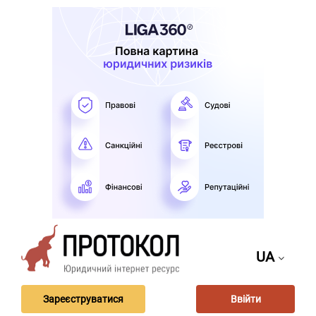
UA
Зареєструватися
Ввійти