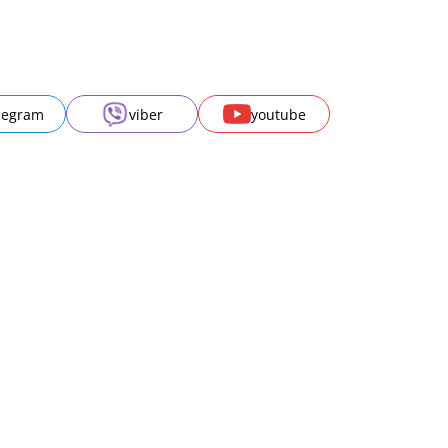
legram
viber
youtube