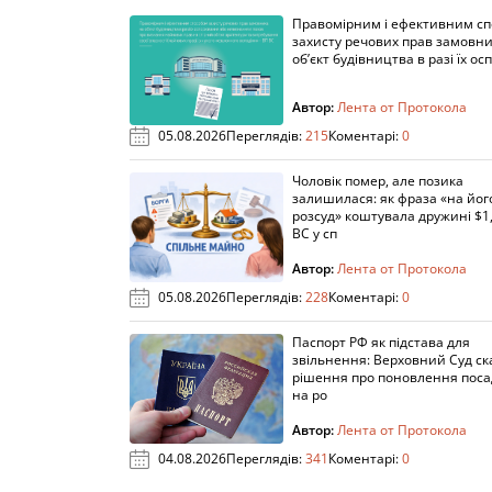
Правомірним і ефективним с
захисту речових прав замовни
об’єкт будівництва в разі їх осп
Автор:
Лента от Протокола
05.08.2026
Переглядів:
215
Коментарі:
0
Чоловік помер, але позика
залишилася: як фраза «на йог
розсуд» коштувала дружині $1,
ВС у сп
Автор:
Лента от Протокола
05.08.2026
Переглядів:
228
Коментарі:
0
Паспорт РФ як підстава для
звільнення: Верховний Суд ск
рішення про поновлення пос
на ро
Автор:
Лента от Протокола
04.08.2026
Переглядів:
341
Коментарі:
0