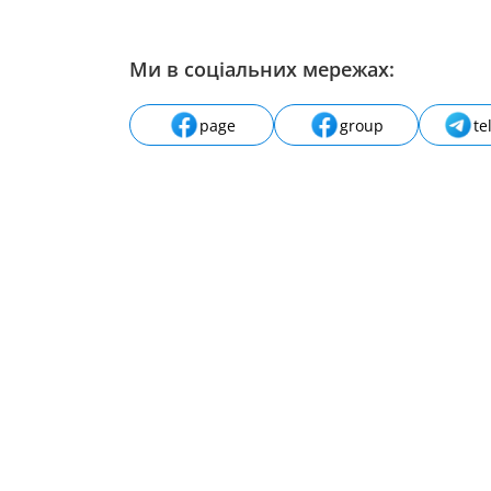
Ми в соціальних мережах:
page
group
te