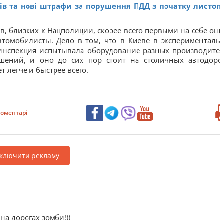
ів та нові штрафи за порушення ПДД з початку листо
 близких к Нацполиции, скорее всего первыми на себе ощ
втомобилисты. Дело в том, что в Киеве в экспериментал
оинспекция испытывала оборудование разных производите
шений, и оно до сих пор стоит на столичных автодоро
т легче и быстрее всего.
оментарі
дключити рекламу
на дорогах зомби!))