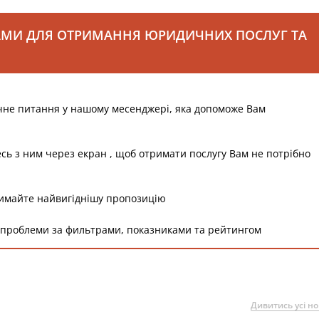
АМИ ДЛЯ ОТРИМАННЯ ЮРИДИЧНИХ ПОСЛУГ ТА
чне питання у нашому месенджері, яка допоможе Вам
есь з ним через екран , щоб отримати послугу Вам не потрібно
римайте найвигіднішу пропозицію
 проблеми за фильтрами, показниками та рейтингом
Дивитись усі н