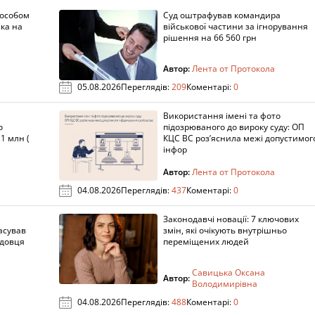
пособом
Суд оштрафував командира
ка на
військової частини за ігнорування
рішення на 66 560 грн
Автор:
Лента от Протокола
05.08.2026
Переглядів:
209
Коментарі:
0
Використання імені та фото
о
підозрюваного до вироку суду: ОП
1 млн (
КЦС ВС роз’яснила межі допустимог
інфор
Автор:
Лента от Протокола
04.08.2026
Переглядів:
437
Коментарі:
0
Законодавчі новації: 7 ключових
асував
змін, які очікують внутрішньо
адовця
переміщених людей
Савицька Оксана
Автор:
Володимирівна
04.08.2026
Переглядів:
488
Коментарі:
0