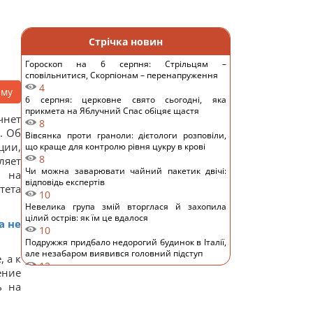
Стрічка новин
Гороскоп на 6 серпня: Стрільцям –
сповільнитися, Скорпіонам – перенапруження
4
аму
6 серпня: церковне свято сьогодні, яка
прикмета на Яблучний Спас обіцяє щастя
чнет
8
. Об
Вівсянка проти граноли: дієтологи розповіли,
ции,
що краще для контролю рівня цукру в крові
8
ляет
Чи можна заварювати чайний пакетик двічі:
е на
відповідь експертів
тета
10
Невелика група змій вторглася й захопила
цілий острів: як їм це вдалося
а не
10
Подружжя придбало недорогий будинок в Італії,
але незабаром виявився головний підступ
 а к
12
ение
4 дати народження людей, які найлегше
ь на
пробачають
12