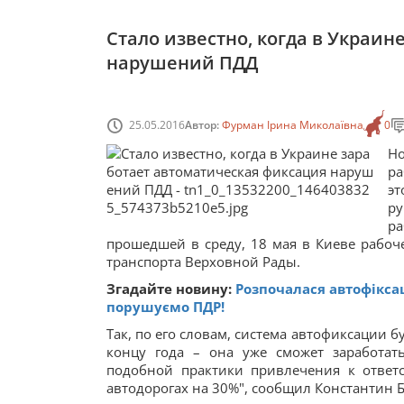
Стало известно, когда в Украи
нарушений ПДД
25.05.2016
Автор:
Фурман Ірина Миколаївна
0
Но
ра
э
ру
р
прошедшей в среду, 18 мая в Киеве рабоч
транспорта Верховной Рады.
Згадайте новину:
Розпочалася автофікса
порушуємо ПДР!
Так, по его словам, система автофиксации б
концу года – она уже сможет заработат
подобной практики привлечения к ответ
автодорогах на 30%", сообщил Константин 