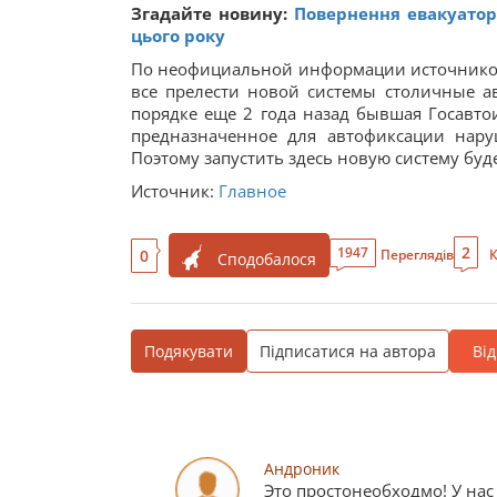
Згадайте новину:
Повернення евакуатор
цього року
По неофициальной информации источников,
все прелести новой системы столичные а
порядке еще 2 года назад бывшая Госавт
предназначенное для автофиксации нару
Поэтому запустить здесь новую систему буде
Источник:
Главное
2
1947
0
Переглядів
К
Сподобалося
Подякувати
Підписатися на автора
Ві
Андроник
Это простонеобходмо! У нас 