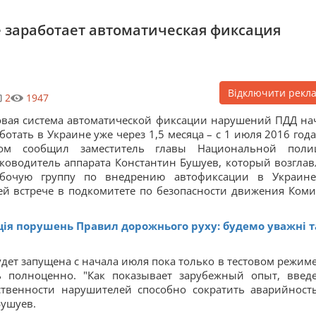
не заработает автоматическая фиксация
Відключити рекл
2
1947
вая система автоматической фиксации нарушений ПДД на
ботать в Украине уже через 1,5 месяца – с 1 июля 2016 года
том сообщил заместитель главы Национальной поли
ководитель аппарата Константин Бушуев, который возглав
абочую группу по внедрению автофиксации в Украин
ей встрече в подкомитете по безопасности движения Коми
ція порушень Правил дорожнього руху: будемо уважні т
удет запущена с начала июля пока только в тестовом режиме,
ь полноценно. "Как показывает зарубежный опыт, введ
ственности нарушителей способно сократить аварийност
Бушуев.