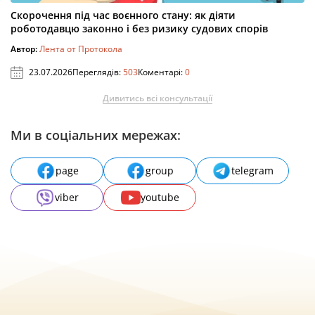
Скорочення під час воєнного стану: як діяти
роботодавцю законно і без ризику судових спорів
Автор:
Лента от Протокола
23.07.2026
Переглядів:
503
Коментарі:
0
Дивитись всі консультації
Ми в соціальних мережах:
page
group
telegram
viber
youtube