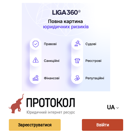
UA
Зареєструватися
Ввійти