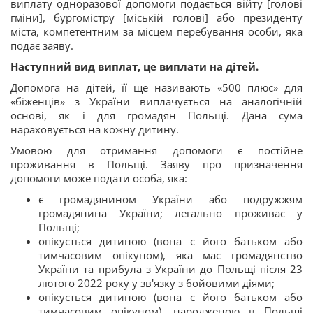
виплату одноразової допомоги подається війту [голові
гміни], бургомістру [міській голові] або президенту
міста, компетентним за місцем перебування особи, яка
подає заяву.
Наступний вид виплат, це виплати на дітей.
Допомога на дітей, її ще називають «500 плюс» для
«біженців» з України виплачується на аналогічній
основі, як і для громадян Польщі. Дана сума
нараховується на кожну дитину.
Умовою для отримання допомоги є постійне
проживання в Польщі. Заяву про призначення
допомоги може подати особа, яка:
є громадянином України або подружжям
громадянина України; легально проживає у
Польщі;
опікується дитиною (вона є його батьком або
тимчасовим опікуном), яка має громадянство
України та прибула з України до Польщі після 23
лютого 2022 року у зв'язку з бойовими діями;
опікується дитиною (вона є його батьком або
тимчасовим опікуном), народженою в Польщі