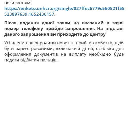
посиланням:
https://enketo.unhcr.org/single/027ffec6779c560521f5
523897639.1652436157
.
Після подання даної заяви на вказаний в заяві
номер телефону прийде запрошення. На підставі
даного запрошення ви приходите до центру
Усі члени вашої родини повинні прийти особисто, щоб
бути зареєстрованими, включаючи дітей, оскільки для
оформлення документів на виплату необхідно буде
надати відбитки пальців.