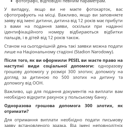
фотографії, відповідні певним параметрам.
У випадку, якщо ви не маєте фотокарток, вас
сфотографують на місці. Важливо, якщо ви заповняєте
заяву від імені дитини, дитина від 12 років має прибути
з вами на подання заяви, оскільки при наданні
ідентифікаційного номеру відбираються відбитки
пальців, і в дітей від 12 років також.
Станом на сьогоднішній день такі заявки можна подати
лише на Національному стадіоні (Stadion Narodowy).
Після того, як ви оформили PESEL ви маєте право на
наступні види соціальної допомоги:
одноразову
грошову допомогу у розмірі 300 злотих; допомогу на
догляд за дитиною по 500 злотих на дитину та
допомогу від ООН.
Важливо, що для подання документів на виплати вам
необхідно відкрити рахунок у польському банку.
Одноразова грошова допомога 300 злотих, як
отримати?
Для отримання виплати необхідно подати письмову
заяву встановленого зразка. Від імені неповнолітніх