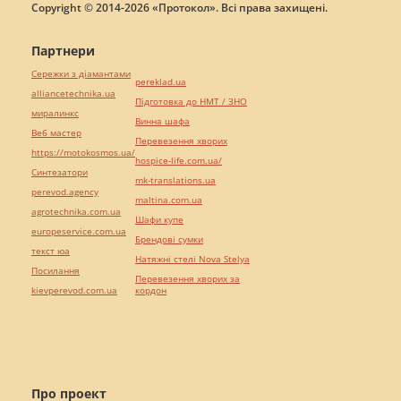
Copyright © 2014-2026 «Протокол». Всі права захищені.
Партнери
Сережки з діамантами
pereklad.ua
alliancetechnika.ua
Підготовка до НМТ / ЗНО
миралинкс
Винна шафа
Веб мастер
Перевезення хворих
https://motokosmos.ua/
hospice-life.com.ua/
Синтезатори
mk-translations.ua
perevod.agency
maltina.com.ua
agrotechnika.com.ua
Шафи купе
europeservice.com.ua
Брендові сумки
текст юа
Натяжні стелі Nova Stelya
Посилання
Перевезення хворих за
kievperevod.com.ua
кордон
Про проект