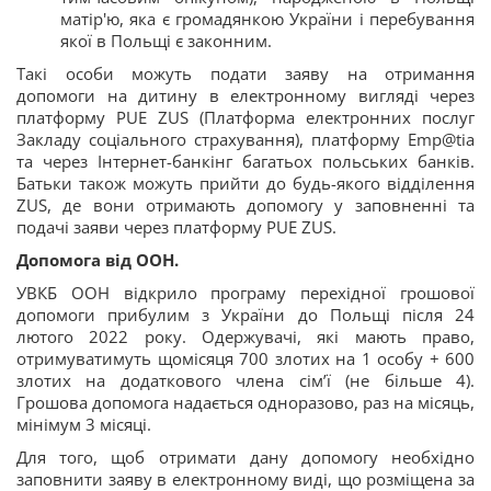
матір'ю, яка є громадянкою України і перебування
якої в Польщі є законним.
Такі особи можуть подати заяву на отримання
допомоги на дитину в електронному вигляді через
платформу PUE ZUS (Платформа електронних послуг
Закладу соціального страхування), платформу Emp@tia
та через Інтернет-банкінг багатьох польських банків.
Батьки також можуть прийти до будь-якого відділення
ZUS, де вони отримають допомогу у заповненні та
подачі заяви через платформу PUE ZUS.
Допомога від ООН.
УВКБ ООН відкрило програму перехідної грошової
допомоги прибулим з України до Польщі після 24
лютого 2022 року. Одержувачі, які мають право,
отримуватимуть щомісяця 700 злотих на 1 особу + 600
злотих на додаткового члена сім’ї (не більше 4).
Грошова допомога надається одноразово, раз на місяць,
мінімум 3 місяці.
Для того, щоб отримати дану допомогу необхідно
заповнити заяву в електронному виді, що розміщена за