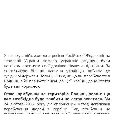
У зв’язку з військовою агресією Російської Федерації на
території України чимало українців змушені були
поспіхом покинути свої домівки тікаючи від війни. За
статистикою більша частина українців виїхала до
сусідньої держави Польщі. Отже, якщо ви перебуваєте в
Польщі, або плануєте виїзд до цієї країни, дана стаття
буде вам корисною.
Отже, прибувши на територію Польщі, перше що
вам необхідно буде зробити це легалізуватися.
Від
24 лютого 2022 року діє спрощений метод легалізації
перебування людей з України. Так, прибувши на
територію Польщі для того щоб отримати виплати,