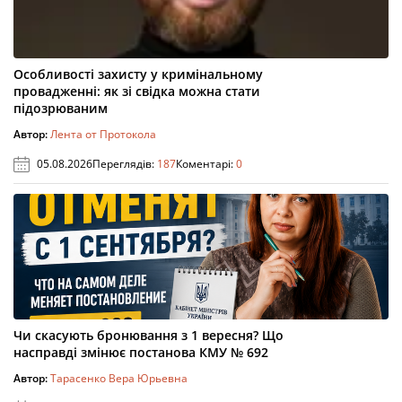
Особливості захисту у кримінальному
провадженні: як зі свідка можна стати
підозрюваним
Автор:
Лента от Протокола
05.08.2026
Переглядів:
187
Коментарі:
0
Чи скасують бронювання з 1 вересня? Що
насправді змінює постанова КМУ № 692
Автор:
Тарасенко Вера Юрьевна