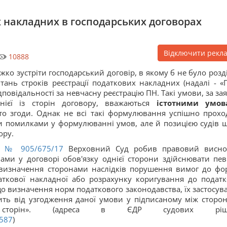
 накладних в господарських договорах
Відключити рекл
10888
жко зустріти господарський договір, в якому б не було розді
тань строків реєстрації податкових накладних (надалі - «П
дповідальності за невчасну реєстрацію ПН. Такі умови, за за
нієї із сторін договору, вважаються
істотними умо
уто згоди. Однак не всі такі формулювання успішно прохо
ьки помилками у формулюванні умов, але й позицією судів 
ору.
ві
№ 905/675/17
Верховний Суд робив правовий висно
ами у договорі обов'язку однієї сторони здійснювати пе
 визначення сторонами наслідків порушення вимог до фо
аткової накладної або розрахунку коригування до податк
о визначення норм податкового законодавства, їх застосув
ть від узгодження даної умови у підписаному між сторо
я сторін». (адреса в ЄДР судових ріш
2587
)