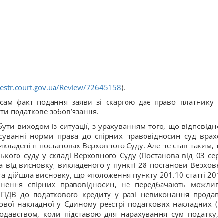
estr.court.gov.ua/Review/72645158
).
 сам факт подання заяви зі скаргою дає право платнику
ти податкове зобов’язання.
ути виходом із ситуації, з урахуванням того, що відповідн
осуванні норми права до спірних правовідносин суд врах
кладені в постановах Верховного Суду. Але не став таким, 
ького суду у складі Верховного Суду (Постанова від 03 се
ла від висновку, викладеного у пункті 28 постанови Верхов
 та дійшла висновку, що «положення пункту 201.10 статті 20
кнення спірних правовідносин, не передбачають можлив
 ПДВ до податкового кредиту у разі невиконання прода
ткової накладної у Єдиному реєстрі податкових накладних (
одавством, коли підставою для нарахування сум податку