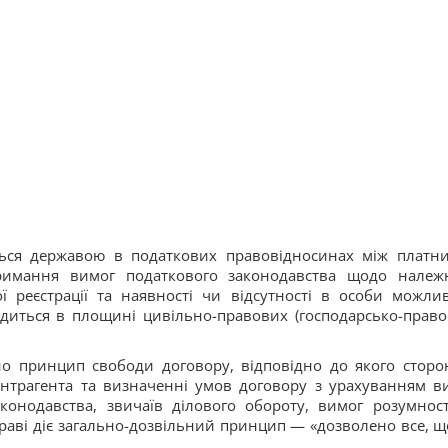
ться державою в податкових правовідносинах між платн
тримання вимог податкового законодавства щодо належ
ї реєстрації та наявності чи відсутності в особи можлив
диться в площині цивільно-правових (господарсько-право
о принцип свободи договору, відповідно до якого сторо
онтрагента та визначенні умов договору з урахуванням в
конодавства, звичаїв ділового обороту, вимог розумност
праві діє загально-дозвільний принцип — «дозволено все, щ