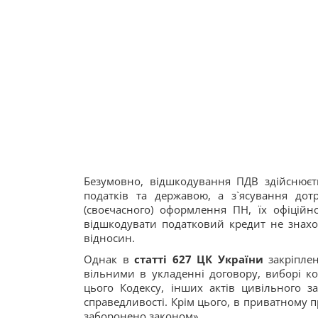
Безумовно, відшкодування ПДВ здійснює
податків та державою, а з`ясування до
(своєчасного) оформлення ПН, їх офіційно
відшкодувати податковий кредит не знахо
відносин.
Однак в
статті 627 ЦК України
закріплен
вільними в укладенні договору, виборі к
цього Кодексу, інших актів цивільного за
справедливості. Крім цього, в приватному 
заборонено законом».