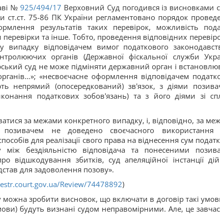
раві №
925/494/17
Верховний Суд погодився із висновками с
ми ст.ст. 75-86 ПК України регламентовано порядок провед
рмлення результатів таких перевірок, можливість под
перевірки та інше. Тобто, проведення відповідних перевіро
у випадку відповідачем вимог податкового законодавст
нтролюючих органів (Державної фіскальної служби Укра
арський суд не може підміняти державний орган і встановлю
х органів…»; «несвоєчасне оформлення відповідачем податк
ють непрямий (опосередкований) зв'язок, з діями позива
конання податкових зобов'язань) та з його діями зі сп
ватися за межами конкретного випадку, і, відповідно, за ме
и позивачем не доведено своєчасного використання 
собів для реалізації свого права на віднесення сум податк
ку між бездіяльністю відповідача та понесеними позив
ро відшкодування збитків, суд апеляційної інстанції ді
дстав для задоволення позову».
estr.court.gov.ua/Review/74478892
)
у можна зробити висновок, що включати в договір такі умов
(умови) будуть визнані судом неправомірними. Але, це завча