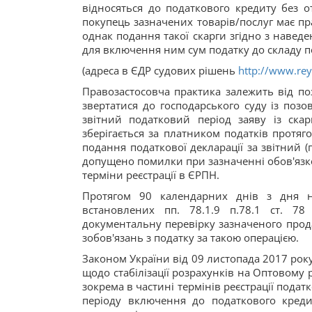
відносяться до податкового кредиту без о
покупець зазначених товарів/послуг має пра
однак подання такої скарги згідно з наведе
для включення ним сум податку до складу п
(адреса в ЄДР судових рішень
http://www.rey
Правозастосовча практика залежить від по
звертатися до господарського суду із позо
звітний податковий період заяву із ска
зберігається за платником податків протя
подання податкової декларації за звітний 
допущено помилки при зазначенні обов'язко
терміни реєстрації в ЄРПН.
Протягом 90 календарних днів з дня н
встановлених пп. 78.1.9 п.78.1 ст. 7
документальну перевірку зазначеного прод
зобов'язань з податку за такою операцією.
Законом України від 09 листопада 2017 року
щодо стабілізації розрахунків на Оптовому 
зокрема в частині термінів реєстрації пода
періоду включення до податкового кред