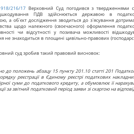
918/216/17
Верховний Суд погодився з твердженнями с
ідшкодування ПДВ здійснюється державою в податк
ю, а об`єкт дослідження зводиться до з`ясування дотрим
авства щодо належного (своєчасного) оформлення податк
аявності чи відсутності у позивача можливості відшкоду
ня не знаходиться в площині цивільно-правових (господарс
рховний суд зробив такий правовий висновок:
но до положень абзацу 15 пункту 201.10 статті 201 Податко
орядку реєстрації в Єдиному реєстрі податкових накладни
рної суми до податкового кредиту, а обумовлює її нарахув
ії за звітний податковий період заяви зі скаргою на відпові