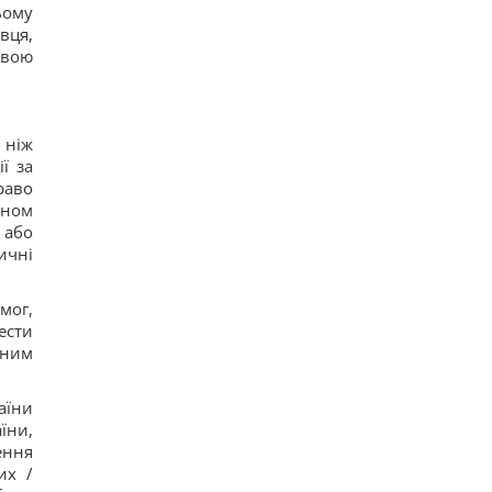
ьому
вця,
авою
 ніж
ї за
раво
іном
 або
ичні
мог,
ести
 ним
аїни
їни,
ення
их /