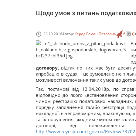
Щодо умов з питань податкових
0
23.10.2018
Автор:
Керод Роман Петрович
6
Ва
пи
ві
од
договору,
відтак по них має бути досягн
апробацію в судах. І це зумовлено не тіл
можливості включення таких умов до догов
Так, постанові від 12.04.2018р. по спра
відповідно до якого «встановлення сторон
чином реєстрацію податкових накладних,
порядку заповнення та/або реєстрації под
накладної, є неправомірним, враховуючи, щ
та їх порушення, жодним чином не залежи
договорі, від волевиявленн
http://www.reyestr.court.gov.ua/Review/7370