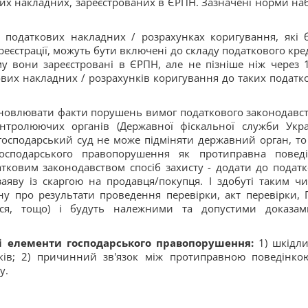
вих накладних, зареєстрованих в ЄРПН. Зазначені норми на
у податкових накладних / розрахунках коригування, які 
еєстрації, можуть бути включені до складу податкового кре
ому вони зареєстровані в ЄРПН, але не пізніше ніж через 
ових накладних / розрахунків коригування до таких податк
тановлювати факти порушень вимог податкового законодавст
нтролюючих органів (Державної фіскальної служби Укра
 господарський суд не може підміняти державний орган, то
осподарського правопорушення як протиправна поведі
ковим законодавством спосіб захисту - додати до податк
заяву із скаргою на продавця/покупця. І здобуті таким ч
у про результати проведення перевірки, акт перевірки, 
ися, тощо) і будуть належними та допустими доказа
ші елементи господарського правопорушення:
1) шкідл
тків; 2) причинний зв'язок між протиправною поведінко
у.