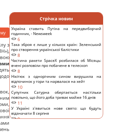
Стрічка новин
Україна ставить Путіна на передвиборчий
аму
годинник, - Newsweek
6
лу з
Така зброя є лише у кількох країн: Зеленський
про створення української балістики
Н»),
8
явою
Частина ракети SpaceX розбилася об Місяць:
вами
вчені розповіли про побачене в телескоп
дять
8
щодо
Нікітюк з однорічним сином вирушила на
відпочинок у гори та нарвалася на хейт
10
вок,
Супутник Сатурна обертається настільки
вним
повільно, що його доба триває майже 16 днів
11
рми,
У Україні з'явиться нове свято: що будуть
ової
відзначати 8 серпня
ання
9
нами
7 серпня: церковне свято сьогодні, чому
ень
потрібно обов’язково подати милостиню
17