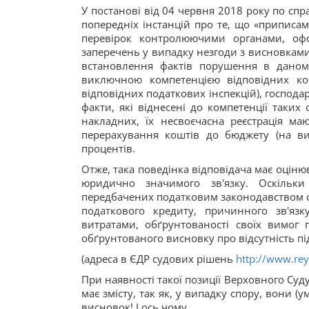
У постанові від 04 червня 2018 року по сп
попередніх інстанцій про те, що «приписа
перевірок контролюючими органами, офо
заперечень у випадку незгоди з висновками 
встановлення фактів порушення в даном
виключною компетенцією відповідних ко
відповідних податкових інспекцій), господ
факти, які віднесені до компетенції таки
накладних, їх несвоєчасна реєстрація ма
перерахування коштів до бюджету (на ви
процентів.
Отже, така поведінка відповідача має оціню
юридично значимого зв'язку. Оскільк
передбачених податковим законодавством спо
податкового кредиту, причинного зв'яз
витратами, обґрунтованості своїх вимог п
обґрунтованого висновку про відсутність пі
(адреса в ЄДР судових рішень
http://www.rey
При наявності такої позиції Верховного Суд
має змісту, так як, у випадку спору, вони 
висновок! І ось чому.