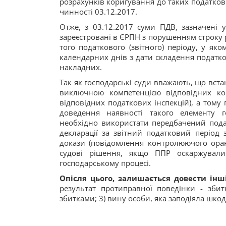
розрахунків коригування до таких податко
чинності 03.12.2017.
Отже, з 03.12.2017 суми ПДВ, зазначені 
зареєстровані в ЄРПН з порушенням строку р
того податкового (звітного) періоду, у як
календарних днів з дати складення податк
накладних.
Так як господарські суди вважають, що вс
виключною компетенцією відповідних ко
відповідних податкових інспекцій), а тому
доведення наявності такого елементу г
необхідно використати передбачений подат
декларації за звітний податковий період 
докази (повідомлення контролюючого оран
судові рішення, якщо ППР оскаржувал
господарському процесі.
Опісля цього, залишається довести ін
результат протиправної поведінки - зби
збитками; 3) вину особи, яка заподіяла шкод