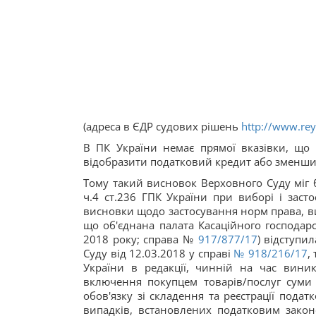
(адреса в ЄДР судових рішень
http://www.rey
В ПК України немає прямої вказівки, що
відобразити податковий кредит або зменши
Тому такий висновок Верховного Суду міг б
ч.4 ст.236 ГПК України при виборі і заст
висновки щодо застосування норм права, ви
що об'єднана палата Касаційного господарс
2018 року; справа №
917/877/17
) відступи
Суду від 12.03.2018 у справі
№ 918/216/17
,
України в редакції, чинній на час вини
включення покупцем товарів/послуг суми
обов'язку зі складення та реєстрації пода
випадків, встановлених податковим закон