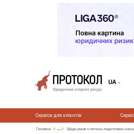
UA
Сервіси для клієнтів
Серві
...
Головна
Щодо умов з питань податкових накла