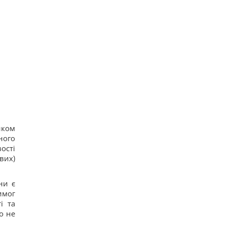
иком
ного
ості
вих)
ни є
имог
і та
о не