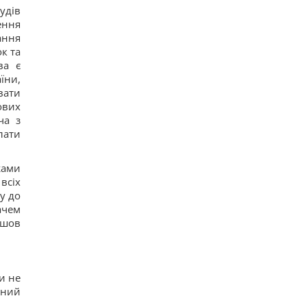
Нацбанк послабив гривню: офіційний курс
удів
валют на п’ятницю
ення
10
Росіяни завдали ударів по Дніпропетровщині:
ання
загинуло пʼятеро людей, багато поранених
к та
15
ва є
Загадка із сірниками, у якій правильна відповідь
їни,
ховається в одному русі
вати
11
ових
"Не припиняйте підтримувати": Джамала
закликала світ допомогти Україні під час війни
ча з
11
лати
Прийом "Мунджаро" може знизити
ризик серцевих нападів, але є нюанс, -
дослідження
жами
13
всіх
"ПриватБанк" оновив курс валют: скільки
у до
коштує долар сьогодні
ачем
12
Телескоп на Гаваях зафіксував нові загадкові
йшов
явища на поверхні Сонця
16
Трамп "наїхав" на Гегсета через гострий
дефіцит ракет для ППО, - WP
и не
18
сний
КНДР перекинула до Росії понад 100 ракет: в ISW
пояснили, чим це загрожує Україні