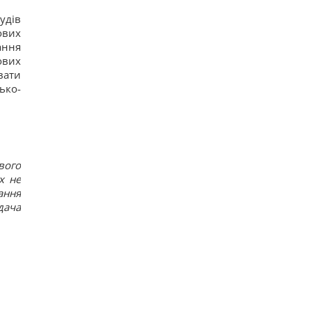
12
удів
Гороскоп на 6 серпня: Стрільцям –
сповільнитися, Скорпіонам – перенапруження
ових
16
ання
6 серпня: церковне свято сьогодні, яка
ових
прикмета на Яблучний Спас обіцяє щастя
вати
16
ько-
Вівсянка проти граноли: дієтологи розповіли,
що краще для контролю рівня цукру в крові
15
Чи можна заварювати чайний пакетик двічі:
відповідь експертів
22
вого
х не
ання
дача