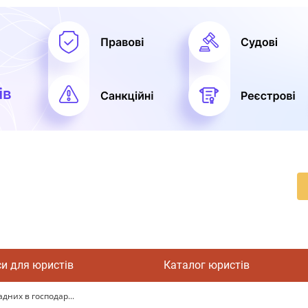
си для юристів
Каталог юристів
дних в господар...