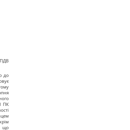
 ПДВ
о до
овує
тому
рпня
ного
1 ПК
ості
вцем
крім
, що