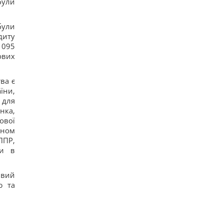
були
були
диту
1095
ових
ва є
їни,
 для
нка,
ової
ином
ППР,
ми в
ивий
ю та