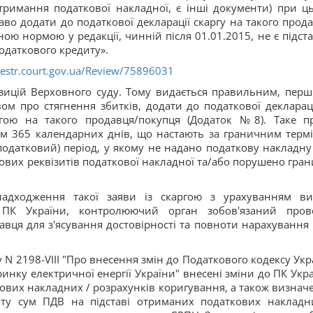
тримання податкової накладної, є інші документи) при ц
во додати до податкової декларації скаргу на такого прода
ною нормою у редакції, чинній після 01.01.2015, не є підст
одаткового кредиту».
estr.court.gov.ua/Review/75896031
зицій Верховного суду. Тому видається правильним, перш
вом про стягнення збитків, додати до податкової деклараці
ргою на такого продавця/покупця (Додаток №8). Таке п
гом 365 календарних днів, що настають за граничним терм
(податковий) період, у якому не надано податкову накладну
вих реквізитів податкової накладної та/або порушено гран
адходження такої заяви із скаргою з урахуванням ви
8 ПК України, контролюючий орган зобов'язаний пров
авця для з'ясування достовірності та повноти нарахування
 N 2198-VIII "Про внесення змін до Податкового кодексу Укр
ринку електричної енергії України" внесені зміни до ПК Укра
ткових накладних / розрахунків коригування, а також визнач
иту сум ПДВ на підставі отриманих податкових накладн