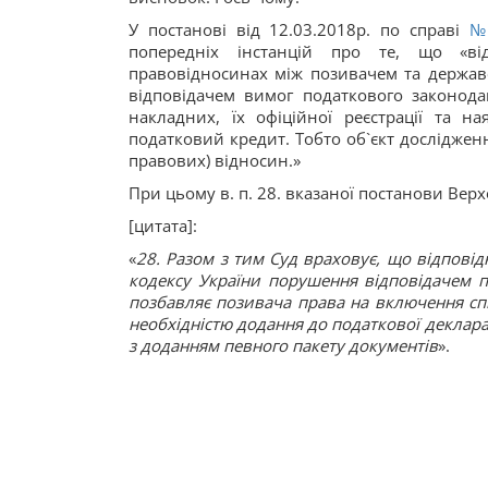
У постанові від 12.03.2018р. по справі
№
попередніх інстанцій про те, що «в
правовідносинах між позивачем та державо
відповідачем вимог податкового законод
накладних, їх офіційної реєстрації та н
податковий кредит. Тобто об`єкт досліджен
правових) відносин.»
При цьому в. п. 28. вказаної постанови Ве
[цитата]:
«
28. Разом з тим Суд враховує, що відповід
кодексу України порушення відповідачем п
позбавляє позивача права на включення спі
необхідністю додання до податкової декларац
з доданням певного пакету документів
».