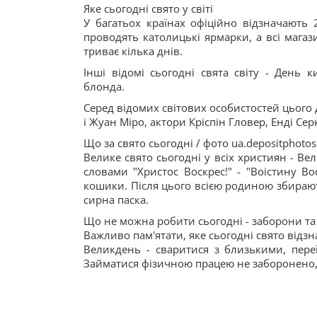
Яке сьогодні свято у світі
У багатьох країнах офіційно відзначають 
проводять католицькі ярмарки, а всі магаз
триває кілька днів.
Інші відомі сьогодні свята світу - День
блонда.
Серед відомих світових особистостей цього
і Жуан Міро, актори Кріспін Гловер, Енді Сер
Що за свято сьогодні / фото ua.depositphot
Велике свято сьогодні у всіх християн - Ве
словами "Христос Воскрес!" - "Воістину Во
кошики. Після цього всією родиною збирают
сирна паска.
Що не можна робити сьогодні - заборони т
Важливо пам'ятати, яке сьогодні свято відз
Великдень - сваритися з близькими, пере
Займатися фізичною працею не заборонено,