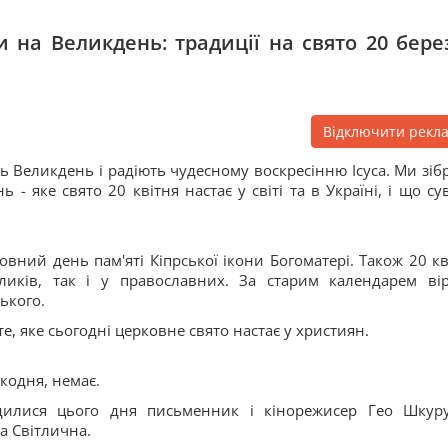
 на Великдень: традиції на свято 20 бере
Відключити рекл
ь Великдень і радіють чудесному воскресінню Ісуса. Ми зіб
 - яке свято 20 квітня настає у світі та в Україні, і що су
вний день пам'яті Кіпрської ікони Богоматері. Також 20 кв
ликів, так і у православних. За старим календарем ві
ького.
те, яке сьогодні церковне свято настає у християн.
икодня, немає.
одилися цього дня письменник і кінорежисер Гео Шкуру
а Світлична.