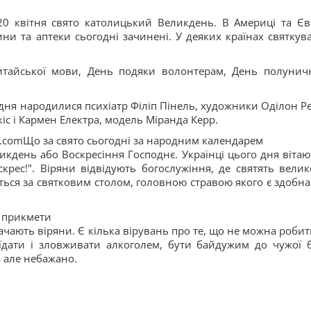
20 квітня свято католицький Великдень. В Америці та Єв
ини та аптеки сьогодні зачинені. У деяких країнах святкув
 китайської мови, День подяки волонтерам, День полунич
 дня народилися психіатр Філіп Пінель, художники Оділон Р
кіс і Кармен Електра, модель Міранда Керр.
os.comЩо за свято сьогодні за народним календарем
ликдень або Воскресіння Господнє. Українці цього дня вітаю
скрес!". Віряни відвідують богослужіння, де святять велик
ься за святковим столом, головною стравою якого є здобна
а прикмети
начають віряни. Є кілька вірувань про те, що не можна робит
їдати і зловживати алкоголем, бути байдужим до чужої б
 але небажано.