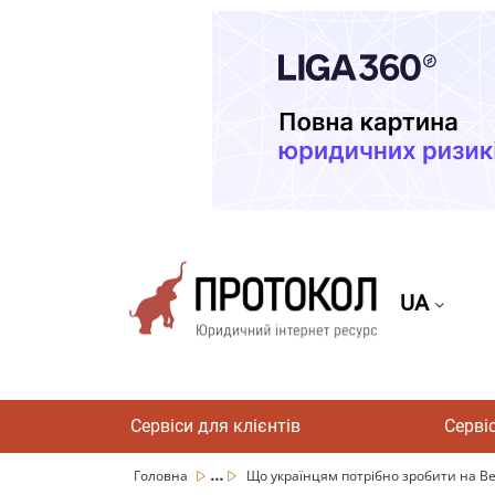
UA
Сервіси для клієнтів
Серві
...
Головна
Що українцям потрібно зробити на Ве