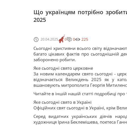
Що українцям потрібно зробити
2025
0
225
20.04.2025
0
Сьогодні християни всього світу відзначают
багато цікавих фактів про сьогоднішній день
заборонено робити.
Яке сьогодні свято церковне
За новим календарем свято сьогодні - церко
відзначається Великдень 2025 як у като
вшановують митрополита Георгія Митиленс
Читайте в іншій нашій статті подробиці про 
Яке сьогодні свято в Україні
Офіційних свят сьогодні в Україні, крім Вел
Серед видатних українських діячів нар
художниця Ірина Беклемішева, поетеса Ганн