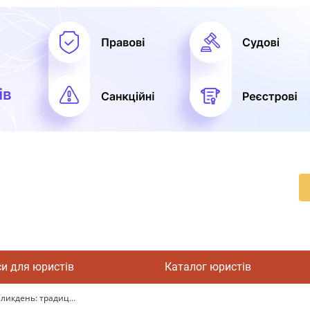
си для юристів
Каталог юристів
ликдень: традиц...