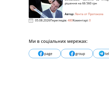
рішення на 66 560 грн
Автор:
Лента от Протокола
05.08.2026
Переглядів:
480
Коментарі:
0
Ми в соціальних мережах:
page
group
te