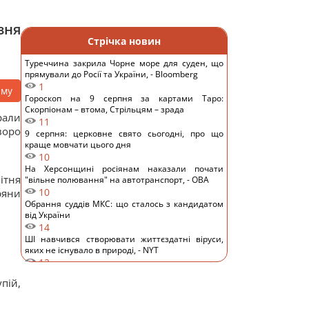
зня
Стрічка новин
Туреччина закрила Чорне море для суден, що
прямували до Росії та України, - Bloomberg
1
аму
Гороскоп на 9 серпня за картами Таро:
Скорпіонам – втома, Стрільцям – зрада
рали
11
воро
9 серпня: церковне свято сьогодні, про що
краще мовчати цього дня
10
На Херсонщині росіянам наказали почати
ітня
"вільне полювання" на автотранспорт, - ОВА
10
ряни
Обрання суддів МКС: що сталось з кандидатом
від України
14
ШІ навчився створювати життєздатні віруси,
яких не існувало в природі, - NYT
12
Денисенко зізналася, чому насправді поспішає
пій,
вийти заміж
14