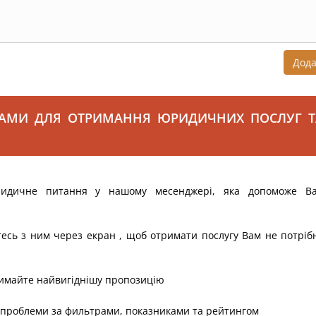
Дод
САМИ ДЛЯ ОТРИМАННЯ ЮРИДИЧНИХ ПОСЛУГ Т
ридичне питання у нашому месенджері, яка допоможе В
тесь з ним через екран , щоб отримати послугу Вам не потріб
римайте найвигіднішу пропозицію
 проблеми за фильтрами, показниками та рейтингом