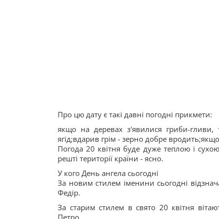
Про цю дату є такі давні погодні прикмети:
якщо на деревах з'явилися гриби-гливи,
ягід;вдарив грім - зерно добре вродить;якщо
Погода 20 квітня буде дуже теплою і сухою
решті території країни - ясно.
У кого День ангела сьогодні
За новим стилем іменини сьогодні відзнача
Федір.
За старим стилем в свято 20 квітня вітают
Петро.