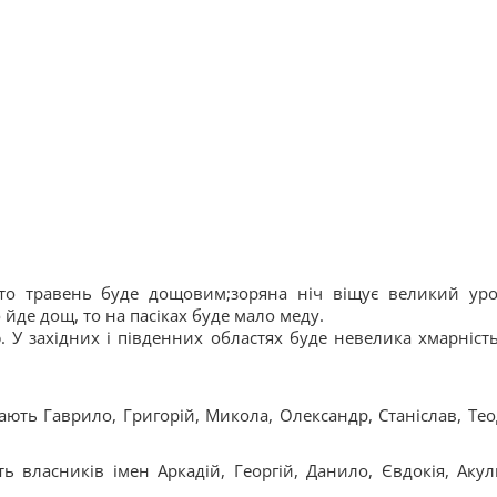
 то травень буде дощовим;зоряна ніч віщує великий ур
 йде дощ, то на пасіках буде мало меду.
. У західних і південних областях буде невелика хмарність
ють Гаврило, Григорій, Микола, Олександр, Станіслав, Тео
ь власників імен Аркадій, Георгій, Данило, Євдокія, Акул