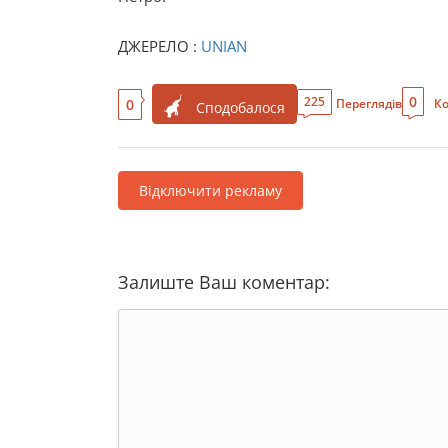
ДЖЕРЕЛО :
UNIAN
0
225
0
Переглядів
Ко
Сподобалося
Відключити рекламу
Залиште Ваш коментар: