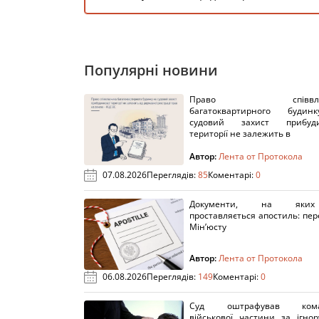
Популярні новини
Право співвлас
багатоквартирного буди
судовий захист прибуди
території не залежить в
Автор:
Лента от Протокола
07.08.2026
Переглядів:
85
Коментарі:
0
Документи, на яки
проставляється апостиль: пере
Мін’юсту
Автор:
Лента от Протокола
06.08.2026
Переглядів:
149
Коментарі:
0
Суд оштрафував кома
військової частини за ігно