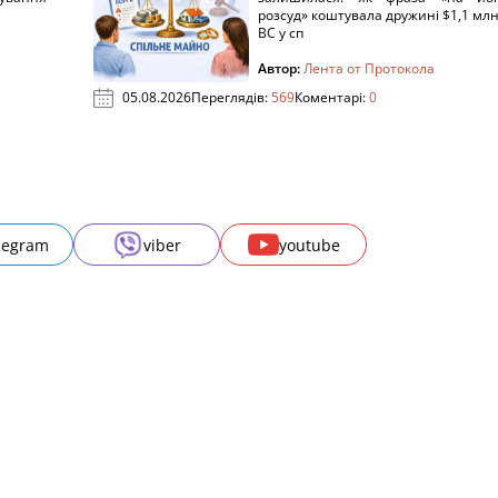
розсуд» коштувала дружині $1,1 млн
ВС у сп
Автор:
Лента от Протокола
05.08.2026
Переглядів:
569
Коментарі:
0
legram
viber
youtube