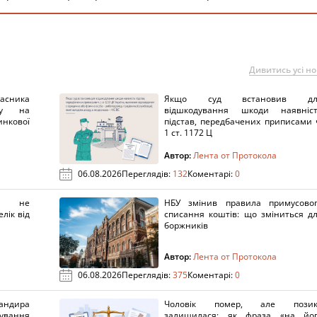
Дивитись усі н
ника
Якщо суд встановив дл
нку на
відшкодування шкоди наявніс
нкової
підстав, передбачених приписами 
1 ст. 1172 Ц
Автор:
Лента от Протокола
06.08.2026
Переглядів:
132
Коментарі:
0
х не
НБУ змінив правила примусово
лік від
списання коштів: що зміниться д
боржників
Автор:
Лента от Протокола
06.08.2026
Переглядів:
375
Коментарі:
0
ндира
Чоловік помер, але позик
рування
залишилася: як фраза «на йо