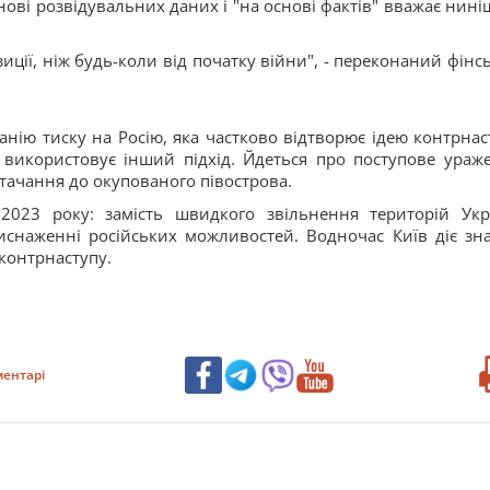
нові розвідувальних даних і "на основі фактів" вважає нині
зиції, ніж будь-коли від початку війни", - переконаний фінс
анію тиску на Росію, яка частково відтворює ідею контрнас
 використовує інший підхід. Йдеться про поступове ураж
стачання до окупованого півострова.
2023 року: замість швидкого звільнення територій Укр
 виснаженні російських можливостей. Водночас Київ діє зн
контрнаступу.
ентарі