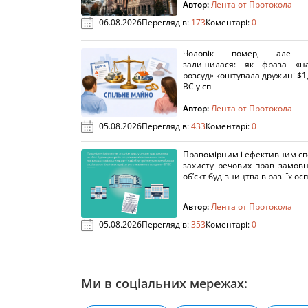
Автор:
Лента от Протокола
06.08.2026
Переглядів:
173
Коментарі:
0
Чоловік помер, але п
залишилася: як фраза «н
розсуд» коштувала дружині $1,
ВС у сп
Автор:
Лента от Протокола
05.08.2026
Переглядів:
433
Коментарі:
0
Правомірним і ефективним с
захисту речових прав замов
об’єкт будівництва в разі їх осп
Автор:
Лента от Протокола
05.08.2026
Переглядів:
353
Коментарі:
0
Ми в соціальних мережах: