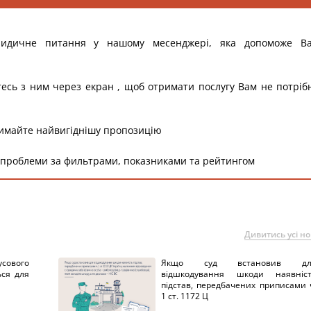
ридичне питання у нашому месенджері, яка допоможе В
тесь з ним через екран , щоб отримати послугу Вам не потріб
римайте найвигіднішу пропозицію
 проблеми за фильтрами, показниками та рейтингом
Дивитись усі н
сового
Якщо суд встановив дл
ься для
відшкодування шкоди наявніс
підстав, передбачених приписами 
1 ст. 1172 Ц