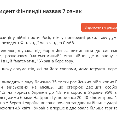
зидент Фінляндії назвав 7 ознак
Відключити рекл
зиції у війні проти Росії, ніж у попередні роки. Таку дум
президент Фінляндії Александер Стубб.
и еволюціонувала від боротьби за виживання до систем
и, розпочався "математичний" етап війни, де ключову 
І в цій "математиці" Україна бере гору.
 низку аргументів, які, за його словами, демонструють пере
у виводять з ладу близько 35 тисяч російських військових.Р
яч військових на місяць, що створює дефіцит особо
1:3 на користь України до 1:8 на користь України.95% в
рілецькими боями.На фронті утворилася 20–40-кілометрова "
ю.У березні Україна вперше почала завдавати більше ударі
ерехопити.У квітні Україна вперше відвоювала більше терито