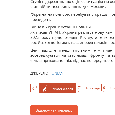
Стубб підкреслив, що оцінює ситуацію на ос
стан війни несприятливим для Москви.
"Україна на полі бою перебуває у кращій по
президент.
Війна в Україні: останні новини
Як писав УНІАН, Україна реалізує нову камп
2023 року щодо ізоляції Криму, але тепер
російської логістики, насамперед шляхів по
Цей підхід є менш амбітним, ніж план 
зосереджується на стабілізації фронту та
більш приховано, ніж під час попереднього 
ДЖЕРЕЛО :
UNIAN
0
71
0
Переглядів
Ком
Сподобалося
Відключити рекламу