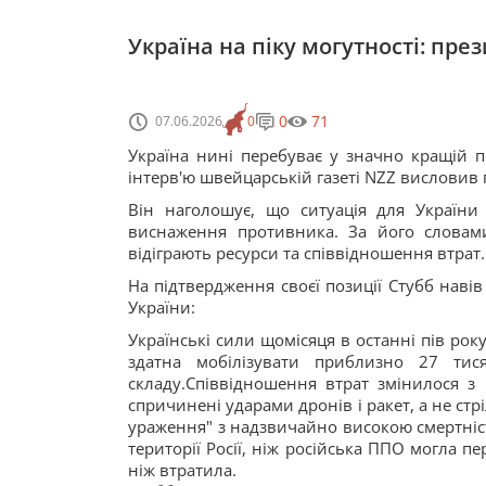
Україна на піку могутності: пре
0
71
07.06.2026
0
Україна нині перебуває у значно кращій по
інтерв'ю швейцарській газеті NZZ висловив 
Він наголошує, що ситуація для Україн
виснаження противника. За його словам
відіграють ресурси та співвідношення втрат. 
На підтвердження своєї позиції Стубб навів
України:
Українські сили щомісяця в останні пів рок
здатна мобілізувати приблизно 27 тис
складу.Співвідношення втрат змінилося з 
спричинені ударами дронів і ракет, а не ст
ураження" з надзвичайно високою смертніст
території Росії, ніж російська ППО могла п
ніж втратила.