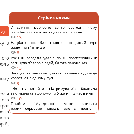
Стрічка новин
7 серпня: церковне свято сьогодні, чому
аму
потрібно обов’язково подати милостиню
13
ку в
Нацбанк послабив гривню: офіційний курс
валют на п’ятницю
8
ного
Росіяни завдали ударів по Дніпропетровщині:
загинуло пʼятеро людей, багато поранених
роль
13
Загадка із сірниками, у якій правильна відповідь
ховається в одному русі
вагу
9
"Не припиняйте підтримувати": Джамала
осія
закликала світ допомогти Україні під час війни
10
вого
Прийом "Мунджаро" може знизити
трат
ризик серцевих нападів, але є нюанс, -
зона
дослідження
в по
12
рій,
"ПриватБанк" оновив курс валют: скільки
коштує долар сьогодні
12