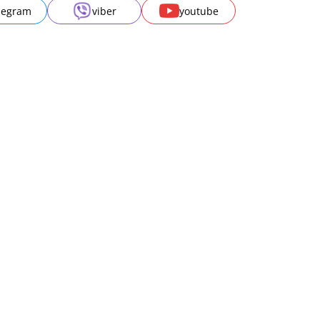
legram
viber
youtube