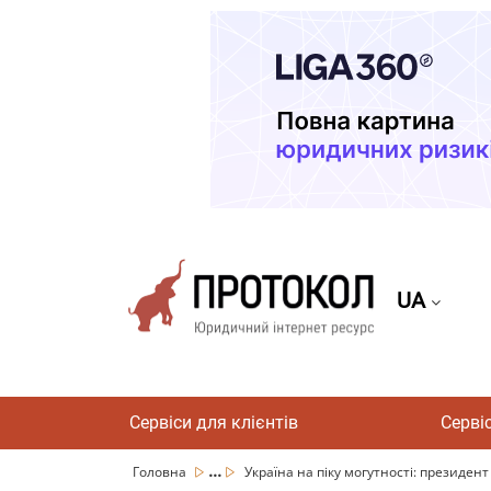
UA
Сервіси для клієнтів
Серві
...
Головна
Україна на піку могутності: президент 