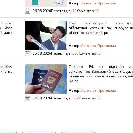
Автор:
Лента от Протокола
06.08.2026
Переглядів:
29
Коментарі:
0
озика
Суд оштрафував командир
а його
військової частини за ігноруван
1 млн (
рішення на 66 560 грн
Автор:
Лента от Протокола
05.08.2026
Переглядів:
335
Коментарі:
0
пособом
Паспорт РФ як підстава дл
ника на
звільнення: Верховний Суд скасув
рішення про поновлення посадов
на ро
Автор:
Лента от Протокола
04.08.2026
Переглядів:
367
Коментарі:
0