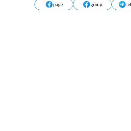
page
group
te