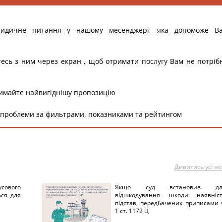
ридичне питання у нашому месенджері, яка допоможе В
тесь з ним через екран , щоб отримати послугу Вам не потріб
римайте найвигіднішу пропозицію
 проблеми за фильтрами, показниками та рейтингом
Дивитись усі н
сового
Якщо суд встановив дл
ься для
відшкодування шкоди наявніс
підстав, передбачених приписами 
1 ст. 1172 Ц