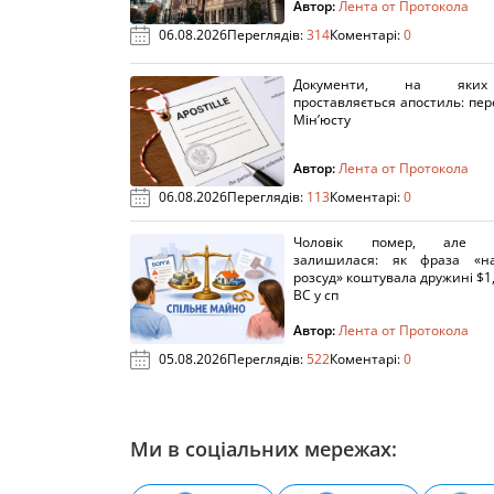
Автор:
Лента от Протокола
06.08.2026
Переглядів:
314
Коментарі:
0
Документи, на яки
проставляється апостиль: пере
Мін’юсту
Автор:
Лента от Протокола
06.08.2026
Переглядів:
113
Коментарі:
0
Чоловік помер, але п
залишилася: як фраза «н
розсуд» коштувала дружині $1,
ВС у сп
Автор:
Лента от Протокола
05.08.2026
Переглядів:
522
Коментарі:
0
Ми в соціальних мережах: