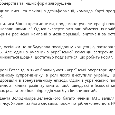
мародерства та інших форм заворушень.
дили вчені та фахівці з дезінформації, команда Карті прог
х.
виявилися більш креативними, продемонстрували кращі нав
рацювали швидше". Однак експерти визнали обмеження поді
ити російські кампанії з дезінформації, відточені за ост
а, оскільки не вибудувала послідовну концепцію, заснован
ь. Але один з учасників української команди заперечив
змінюються щодня: достатньо подивитися, що робить Росія".
ові Готланд, в яких брали участь українські оператори дро
вному супротивнику, в ролі якого виступили українці. 
дрозділи в тренувальному епізоді. Один з українських піл
илося кілька разів зупиняти, щоб шведські військові м
мовах реального бою підрозділ уже був би знищений.
идента Володимира Зеленського, багато членів НАТО заявля
янсу. Україні, за його словами, також потрібне членство в Н