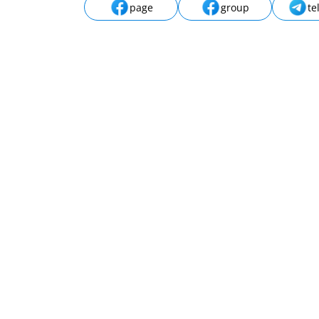
page
group
te