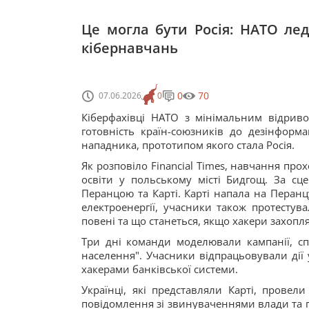
Це могла бути Росія: НАТО лед
кібернавчань
0
70
07.06.2026
0
Кіберфахівці НАТО з мінімальним відрив
готовність країн-союзників до дезінформ
нападника, прототипом якого стала Росія.
Як розповіло Financial Times, навчання про
освіти у польському місті Бидгощ. За сц
Перанцою та Карті. Карті напала на Перан
електроенергії, учасники також протестува
повені та що станеться, якщо хакери захопля
Три дні команди моделювали кампанії, сп
населення". Учасники відпрацьовували дії 
хакерами банківської системи.
Українці, які представляли Карті, прове
повідомлення зі звинуваченнями влади та 