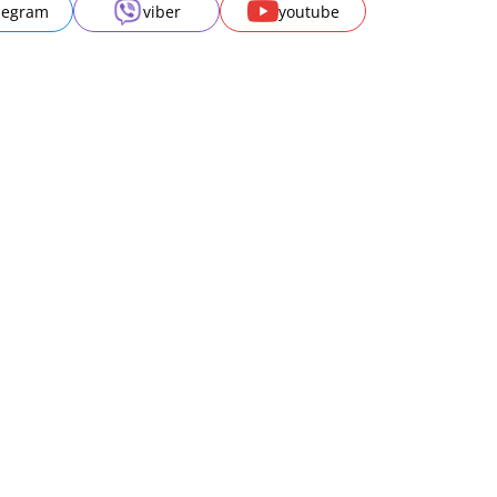
legram
viber
youtube