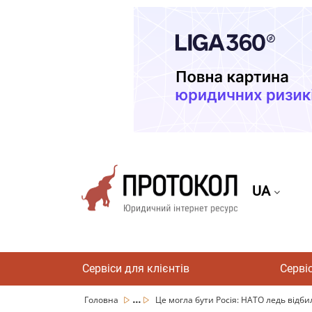
UA
Сервіси для клієнтів
Серві
...
Головна
Це могла бути Росія: НАТО ледь відбило