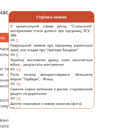
час
Стрічка новин
У кримінальній справі ринку "Столичний"
матеріалами стали дописи про підтримку ЗСУ, -
ЗМІ
аму
2
Навроцький заявив про підтримку української
лася
армії, але згадав про "прапори Бандери"
роль
6
Українці висловили думку, коли закінчиться
війна, - результати опитування
и та
10
ми –
Росія почала використовувати збільшену
версію "Гербери", - Флеш
ення
10
икої
Смачна сирна запіканка з рисом: старовинний
рецепт по-українськи
10
вого
Дантес показався з новою коханою (фото)
лому
12
Ryanair додав ще більше рейсів до Марокко:
одразу три з них – із Польщі
вані
11
кала