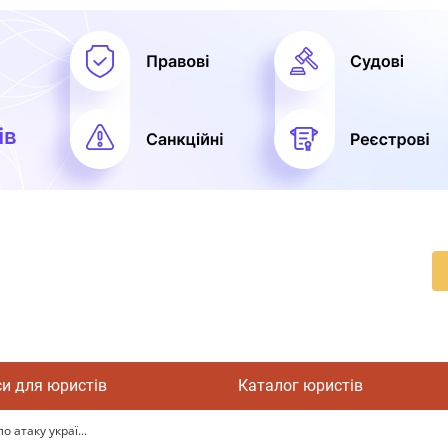
си для юристів
Каталог юристів
 атаку украї...