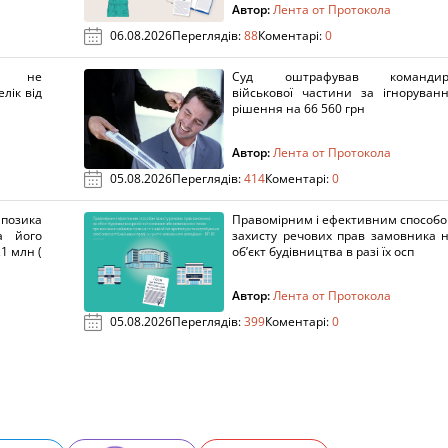
Автор:
Лента от Протокола
06.08.2026
Переглядів:
88
Коментарі:
0
х не
Суд оштрафував командир
лік від
військової частини за ігноруван
рішення на 66 560 грн
Автор:
Лента от Протокола
05.08.2026
Переглядів:
414
Коментарі:
0
озика
Правомірним і ефективним способ
а його
захисту речових прав замовника 
1 млн (
об’єкт будівництва в разі їх осп
Автор:
Лента от Протокола
05.08.2026
Переглядів:
399
Коментарі:
0