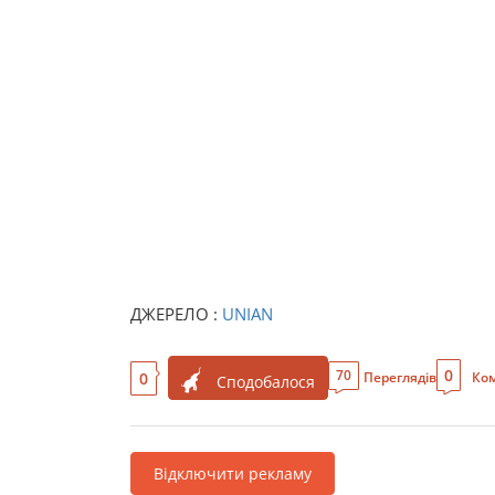
ДЖЕРЕЛО :
UNIAN
0
70
0
Переглядів
Ком
Сподобалося
Відключити рекламу