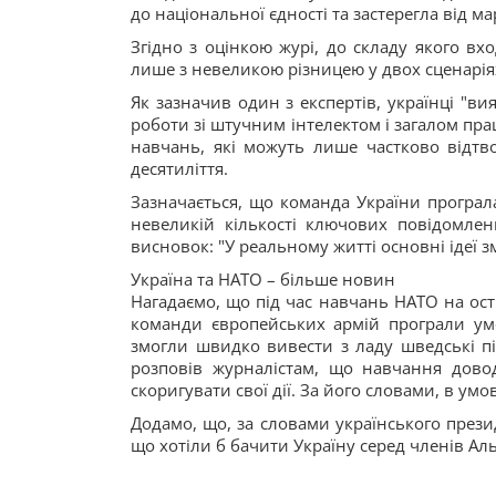
до національної єдності та застерегла від 
Згідно з оцінкою журі, до складу якого вхо
лише з невеликою різницею у двох сценарія
Як зазначив один з експертів, українці "
роботи зі штучним інтелектом і загалом п
навчань, які можуть лише частково відтвор
десятиліття.
Зазначається, що команда України програл
невеликій кількості ключових повідомлен
висновок: "У реальному житті основні ідеї 
Україна та НАТО – більше новин
Нагадаємо, що під час навчань НАТО на остр
команди європейських армій програли умо
змогли швидко вивести з ладу шведські пі
розповів журналістам, що навчання довод
скоригувати свої дії. За його словами, в у
Додамо, що, за словами українського през
що хотіли б бачити Україну серед членів Аль