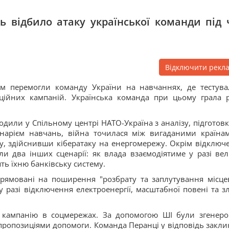
ь відбило атаку української команди під 
Відключити рекл
ом перемогли команду України на навчаннях, де тестува
аційних кампаній. Українська команда при цьому грала 
ходили у Спільному центрі НАТО-Україна з аналізу, підготовк
енарієм навчань, війна точилася між вигаданими країна
цу, здійснивши кібератаку на енергомережу. Окрім відключ
ли два інших сценарії: як влада взаємодіятиме у разі вел
ть їхню банківську систему.
рямовані на поширення "розбрату та заплутування місце
у разі відключення електроенергії, масштабної повені та з
ли кампанію в соцмережах. За допомогою ШІ були згенеро
пропозиціями допомоги. Команда Перанці у відповідь закли