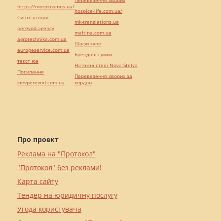
Перевезення хворих
https://motokosmos.ua/
hospice-life.com.ua/
Синтезатори
mk-translations.ua
perevod.agency
maltina.com.ua
agrotechnika.com.ua
Шафи купе
europeservice.com.ua
Брендові сумки
текст юа
Натяжні стелі Nova Stelya
Посилання
Перевезення хворих за
kievperevod.com.ua
кордон
Про проект
Реклама на "Протокол"
"Протокол" без реклами!
Карта сайту
Тендер на юридичну послугу
Угода користувача