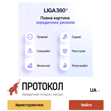
UA
Зареєструватися
Ввійти