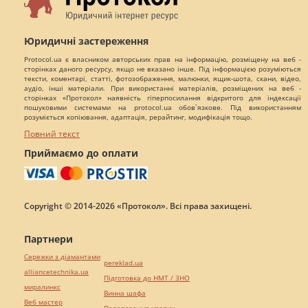
Юридичні застереження
Protocol.ua є власником авторських прав на інформацію, розміщену на веб -
сторінках даного ресурсу, якщо не вказано інше. Під інформацією розуміються
тексти, коментарі, статті, фотозображення, малюнки, ящик-шота, скани, відео,
аудіо, інші матеріали. При використанні матеріалів, розміщених на веб -
сторінках «Протокол» наявність гіперпосилання відкритого для індексації
пошуковими системами на protocol.ua обов`язкове. Під використанням
розуміється копіювання, адаптація, рерайтинг, модифікація тощо.
Повний текст
Приймаємо до оплати
Copyright © 2014-2026 «Протокол». Всі права захищені.
Партнери
Сережки з діамантами
pereklad.ua
alliancetechnika.ua
Підготовка до НМТ / ЗНО
миралинкс
Винна шафа
Веб мастер