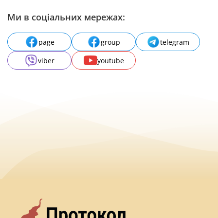
Ми в соціальних мережах:
page
group
telegram
viber
youtube