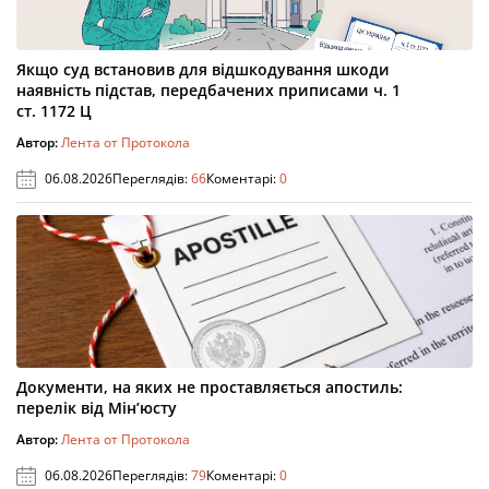
Якщо суд встановив для відшкодування шкоди
наявність підстав, передбачених приписами ч. 1
ст. 1172 Ц
Автор:
Лента от Протокола
06.08.2026
Переглядів:
66
Коментарі:
0
Документи, на яких не проставляється апостиль:
перелік від Мін’юсту
Автор:
Лента от Протокола
06.08.2026
Переглядів:
79
Коментарі:
0