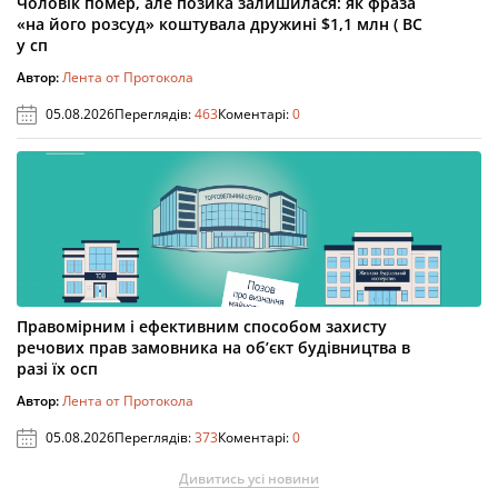
Чоловік помер, але позика залишилася: як фраза
«на його розсуд» коштувала дружині $1,1 млн ( ВС
у сп
Автор:
Лента от Протокола
05.08.2026
Переглядів:
463
Коментарі:
0
Правомірним і ефективним способом захисту
речових прав замовника на об’єкт будівництва в
разі їх осп
Автор:
Лента от Протокола
05.08.2026
Переглядів:
373
Коментарі:
0
Дивитись усі новини