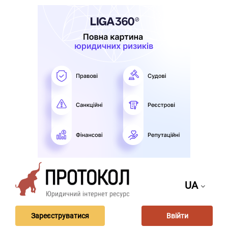
UA
Зареєструватися
Ввійти