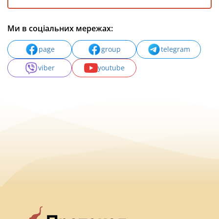
Ми в соціальних мережах:
page
group
telegram
viber
youtube