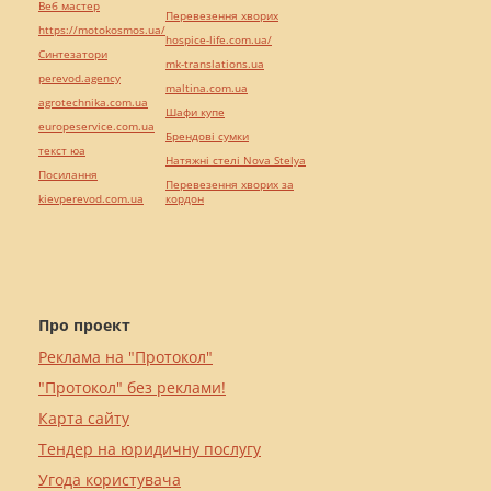
Веб мастер
Перевезення хворих
https://motokosmos.ua/
hospice-life.com.ua/
Синтезатори
mk-translations.ua
perevod.agency
maltina.com.ua
agrotechnika.com.ua
Шафи купе
europeservice.com.ua
Брендові сумки
текст юа
Натяжні стелі Nova Stelya
Посилання
Перевезення хворих за
kievperevod.com.ua
кордон
Про проект
Реклама на "Протокол"
"Протокол" без реклами!
Карта сайту
Тендер на юридичну послугу
Угода користувача