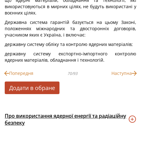
що ядерні матеріали, обладнання та технології, які
використовуються в мирних цілях, не будуть використані у
воєнних цілях.
Державна система гарантій базується на цьому Законі,
положеннях міжнародних та двосторонніх договорів,
учасником яких є Україна, і включає:
державну систему обліку та контролю ядерних матеріалів;
державну систему експортно-імпортного контролю
ядерних матеріалів, обладнання і технологій.
Попередня
Наступна
70/93
Додати в обране
Про використання ядерної енергії та радіаційну
безпеку