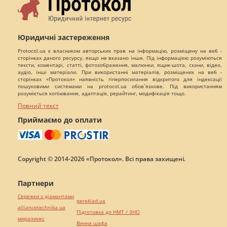
Юридичні застереження
Protocol.ua є власником авторських прав на інформацію, розміщену на веб -
сторінках даного ресурсу, якщо не вказано інше. Під інформацією розуміються
тексти, коментарі, статті, фотозображення, малюнки, ящик-шота, скани, відео,
аудіо, інші матеріали. При використанні матеріалів, розміщених на веб -
сторінках «Протокол» наявність гіперпосилання відкритого для індексації
пошуковими системами на protocol.ua обов`язкове. Під використанням
розуміється копіювання, адаптація, рерайтинг, модифікація тощо.
Повний текст
Приймаємо до оплати
Copyright © 2014-2026 «Протокол». Всі права захищені.
Партнери
Сережки з діамантами
pereklad.ua
alliancetechnika.ua
Підготовка до НМТ / ЗНО
миралинкс
Винна шафа