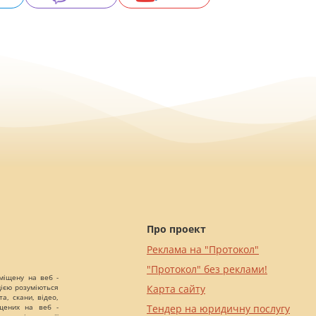
Про проект
Реклама на "Протокол"
"Протокол" без реклами!
міщену на веб -
цією розуміються
Карта сайту
а, скани, відео,
іщених на веб -
Тендер на юридичну послугу