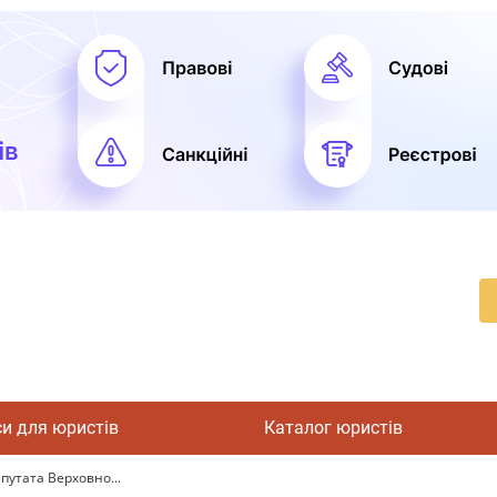
си для юристів
Каталог юристів
путата Верховно...