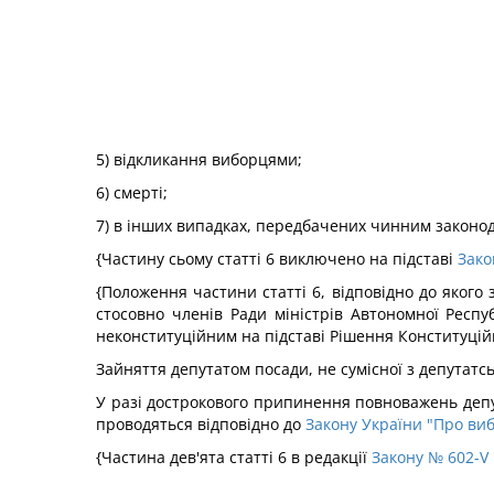
5) відкликання виборцями;
6) смерті;
7) в інших випадках, передбачених чинним законо
{Частину сьому статті 6 виключено на підставі
Зако
{Положення частини статті 6, відповідно до якого
стосовно членів Ради міністрів Автономної Респ
неконституційним на підставі Рішення Конституці
Зайняття депутатом посади, не сумісної з депутат
У разі дострокового припинення повноважень деп
проводяться відповідно до
Закону України "Про виб
{Частина дев'ята статті 6 в редакції
Закону № 602-V 