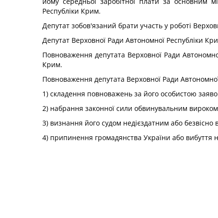
йому середньої заробітної плати за основним м
Республіки Крим.
Депутат зобов'язаний брати участь у роботі Верховн
Депутат Верховної Ради Автономної Республіки Крим
Повноваження депутата Верховної Ради Автономн
Крим.
Повноваження депутата Верховної Ради Автономної
1) складення повноважень за його особистою заяво
2) набрання законної сили обвинувальним вироком
3) визнання його судом недієздатним або безвісно в
4) припинення громадянства України або вибуття н