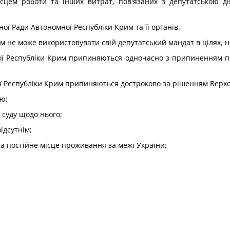
ісцем роботи та інших витрат, пов'язаних з депутатською ді
ої Ради Автономної Республіки Крим та її органів.
 не може використовувати свій депутатський мандат в цілях, н
ої Республіки Крим припиняються одночасно з припиненням по
 Республіки Крим припиняються достроково за рішенням Верхов
ю;
 суду щодо нього;
ідсутнім;
а постійне місце проживання за межі України;