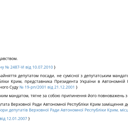
давством.
ну № 2487-VI від 10.07.2010
}
 зайняття депутатом посади, не сумісної з депутатським манд
убліки Крим, представника Президента України в Автономній Р
йного Суду
№ 19-рп/2001 від 21.12.2001
}
ським мандатом, тягне за собою припинення його повноважень з
утата Верховної Ради Автономної Республіки Крим заміщення д
ори депутатів Верховної Ради Автономної Республіки Крим, місце
від 12.01.2007
}