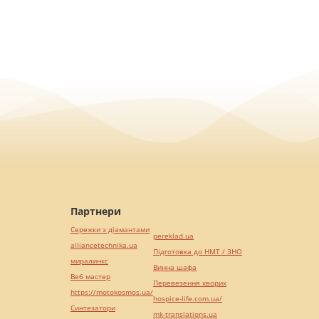
Партнери
Сережки з діамантами
pereklad.ua
alliancetechnika.ua
Підготовка до НМТ / ЗНО
миралинкс
Винна шафа
Веб мастер
Перевезення хворих
https://motokosmos.ua/
hospice-life.com.ua/
Синтезатори
mk-translations.ua