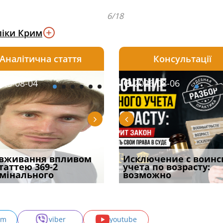
6/18
ліки Крим
Аналітична стаття
Консультації
08-05
26-08-04
2026-07-27
2026-08-05
2026-08-04
2026-08-06
2026-07-30
ірним і
вживання впливом
Чи скасують
Чоловік помер, але
Переоформлення
Исключение с воинс
Восьмий ААС фак
ивним способом
статтею 369-2
бронювання з 1 вересня?
позика залишилася: як
відстрочки за іншою
учета по возрасту:
підтвердив, що 
у речових
мінального
Що насправді з
фраза «на
підставою: нов
возможно
може скас
am
viber
youtube