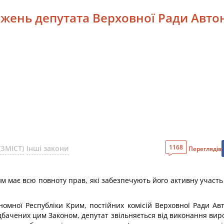
ажень депутата Верховної Ради Авт
1168
(ЗМІСТ)
Інші закони
Переглядів
м має всю повноту прав, які забезпечують його активну участь 
омної Республіки Крим, постійних комісій Верховної Ради Ав
бачених цим Законом, депутат звільняється від виконання вир