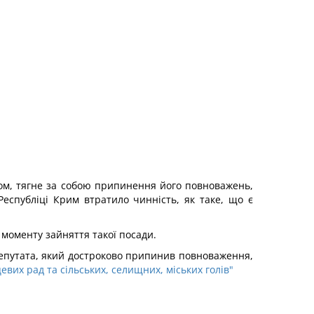
атом, тягне за собою припинення його повноважень,
еспубліці Крим втратило чинність, як таке, що є
 моменту зайняття такої посади.
епутата, який достроково припинив повноваження,
вих рад та сільських, селищних, міських голів"