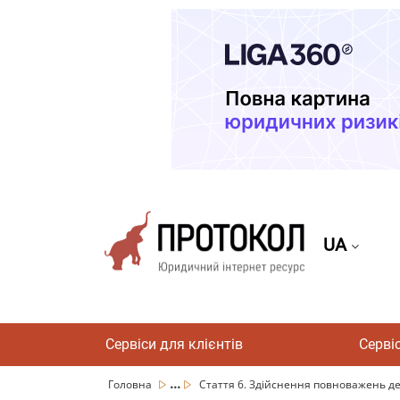
UA
Сервіси для клієнтів
Серві
...
Головна
Стаття 6. Здійснення повноважень де