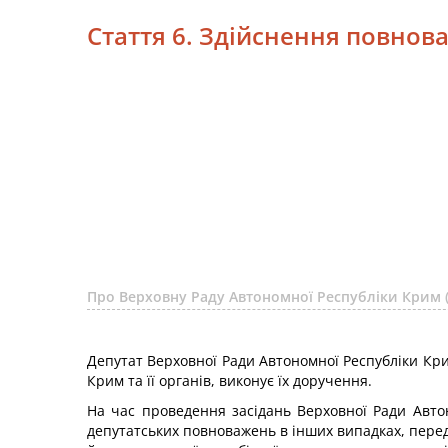
Стаття 6. Здійснення повнов
Про Верховну Раду Автономної Республіки Крим 
Депутат Верховної Ради Автономної Республіки Кри
Крим та її органів, виконує їх доручення.
На час проведення засідань Верховної Ради Автон
депутатських повноважень в інших випадках, перед