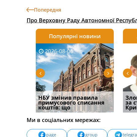
Попередня
Про Верховну Раду Автономної Респуб
Популярні новини
2026-08-06
2026-08-03
2026-
20
 імені та
НБУ змінив правила
Водії можуть отримати
Правом
Зло
ваного до
примусового списання
компенсацію за
ефект
за 
коштів: що
незаконні дії
захист
Кри
Ми в соціальних мережах:
page
group
telegr