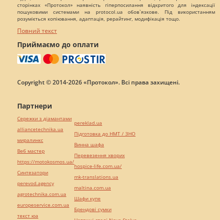
сторінках «Протокол» наявність гіперпосилання відкритого для індексації
пошуковими системами на protocol.ua обов`язкове. Під використанням
розуміється копіювання, адаптація, рерайтинг, модифікація тощо.
Повний текст
Приймаємо до оплати
Copyright © 2014-2026 «Протокол». Всі права захищені.
Партнери
Сережки з діамантами
pereklad.ua
alliancetechnika.ua
Підготовка до НМТ / ЗНО
миралинкс
Винна шафа
Веб мастер
Перевезення хворих
https://motokosmos.ua/
hospice-life.com.ua/
Синтезатори
mk-translations.ua
perevod.agency
maltina.com.ua
agrotechnika.com.ua
Шафи купе
europeservice.com.ua
Брендові сумки
текст юа