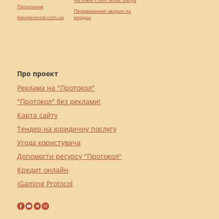
Натяжні стелі Nova Stelya
Посилання
Перевезення хворих за
kievperevod.com.ua
кордон
Про проект
Реклама на "Протокол"
"Протокол" без реклами!
Карта сайту
Тендер на юридичну послугу
Угода користувача
Допомогти ресурсу "Протокол"
Кредит онлайн
iGaming Protocol