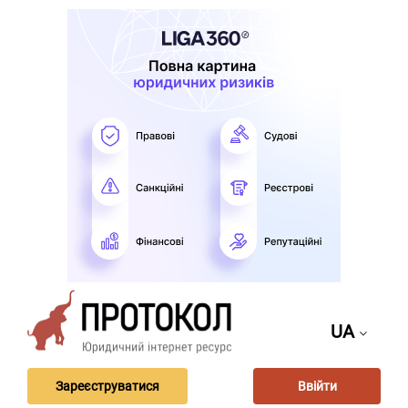
UA
Зареєструватися
Ввійти