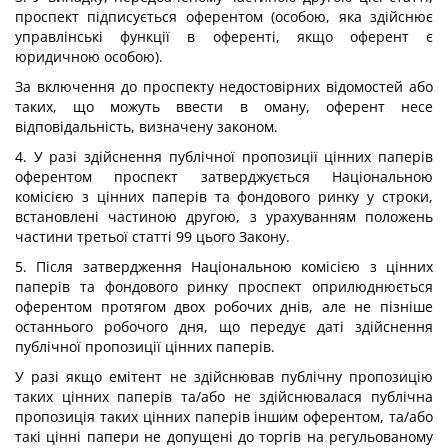
проспект підписується оферентом (особою, яка здійснює
управлінські функції в оференті, якщо оферент є
юридичною особою).
За включення до проспекту недостовірних відомостей або
таких, що можуть ввести в оману, оферент несе
відповідальність, визначену законом.
4. У разі здійснення публічної пропозиції цінних паперів
оферентом проспект затверджується Національною
комісією з цінних паперів та фондового ринку у строки,
встановлені частиною другою, з урахуванням положень
частини третьої статті 99 цього Закону.
5. Після затвердження Національною комісією з цінних
паперів та фондового ринку проспект оприлюднюється
оферентом протягом двох робочих днів, але не пізніше
останнього робочого дня, що передує даті здійснення
публічної пропозиції цінних паперів.
У разі якщо емітент не здійснював публічну пропозицію
таких цінних паперів та/або не здійснювалася публічна
пропозиція таких цінних паперів іншим оферентом, та/або
такі цінні папери не допущені до торгів на регульованому