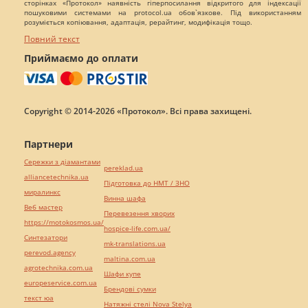
сторінках «Протокол» наявність гіперпосилання відкритого для індексації
пошуковими системами на protocol.ua обов`язкове. Під використанням
розуміється копіювання, адаптація, рерайтинг, модифікація тощо.
Повний текст
Приймаємо до оплати
Copyright © 2014-2026 «Протокол». Всі права захищені.
Партнери
Сережки з діамантами
pereklad.ua
alliancetechnika.ua
Підготовка до НМТ / ЗНО
миралинкс
Винна шафа
Веб мастер
Перевезення хворих
https://motokosmos.ua/
hospice-life.com.ua/
Синтезатори
mk-translations.ua
perevod.agency
maltina.com.ua
agrotechnika.com.ua
Шафи купе
europeservice.com.ua
Брендові сумки
текст юа
Натяжні стелі Nova Stelya