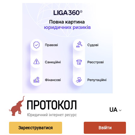
UA
Зареєструватися
Ввійти