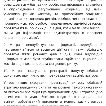
розміщується у базі даних особи, яка провадить діяльність
з оприлюднення регульованої інформації від імені
учасників ринків капіталу та професійних учасників
організованих товарних ринків, особою, чиї повноваження
припинилися, або особою, призначеною адміністратором,
протягом п’яти робочих днів з дня, коли мали бути внесені
зміни до інформації про адміністратора в проспект
(рішення про емісію).
9. У разі неопублікування інформації, передбаченої
частинами п’ятою та восьмою цієї статті, таку публікацію
протягом п’яти робочих днів з дня, коли відповідна
інформація мала бути опублікована, здійснює Національна
комісія з цінних паперів та фондового ринку.
10. У разі скасування реєстрації випуску облігацій
одночасно припиняються повноваження адміністратора.
У разі якщо скасування реєстрації випуску облігацій
втратило юридичну силу та на момент такого скасування
за випуском облігацій був призначений адміністратор (або
в емітента існував обов’язок щодо його призначення),
емітент зобов’язаний призначити нового адміністратора