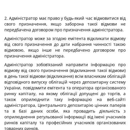
2. Адміністратор має право у будь-який час відмовитися від
свого призначення, якщо заборона такої відмови не
передбачена договором про призначення адміністратора.
Адміністратор може за згодою емітента відкликати відмову
від свого призначення до дати набрання чинності такою
відмовою, якщо інше не передбачено договором про
призначення адміністратора.
Адміністратор зобов’язаний направити інформацію про
відмову від свого призначення (відкликання такої відмови)
в день такої відмови (відкликання) всім власникам облігацій
відповідного випуску облігацій через депозитарну систему
України, повідомити емітента та оператора організованого
ринку капіталу, на якому облігації допущені до торгів, а
також оприлюднити таку інформацію на веб-сайті
адміністратора, Центрального депозитарію цінних паперів
та в базі даних особи, яка провадить діяльність з
оприлюднення регульованої інформації від імені учасників
ринків капіталу та професійних учасників організованих
товарних ринків.