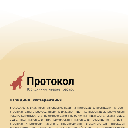
Юридичні застереження
Protocol.ua є власником авторських прав на інформацію, розміщену на веб -
сторінках даного ресурсу, якщо не вказано інше. Під інформацією розуміються
тексти, коментарі, статті, фотозображення, малюнки, ящик-шота, скани, відео,
аудіо, інші матеріали. При використанні матеріалів, розміщених на веб -
сторінках «Протокол» наявність гіперпосилання відкритого для індексації
пошуковими системами на protocol.ua обов`язкове. Під використанням