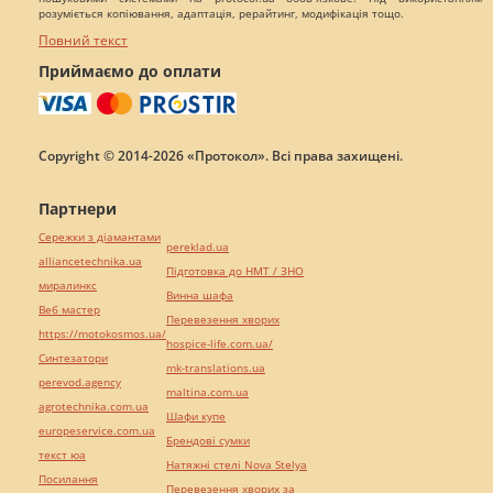
розуміється копіювання, адаптація, рерайтинг, модифікація тощо.
Повний текст
Приймаємо до оплати
Copyright © 2014-2026 «Протокол». Всі права захищені.
Партнери
Сережки з діамантами
pereklad.ua
alliancetechnika.ua
Підготовка до НМТ / ЗНО
миралинкс
Винна шафа
Веб мастер
Перевезення хворих
https://motokosmos.ua/
hospice-life.com.ua/
Синтезатори
mk-translations.ua
perevod.agency
maltina.com.ua
agrotechnika.com.ua
Шафи купе
europeservice.com.ua
Брендові сумки
текст юа
Натяжні стелі Nova Stelya
Посилання
Перевезення хворих за