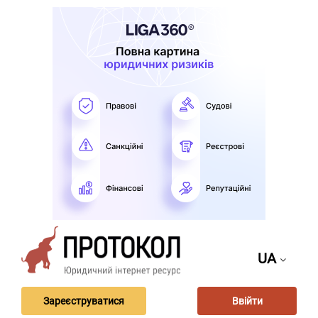
UA
Зареєструватися
Ввійти