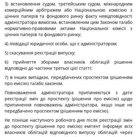
3) встановлення судом, третейським судом, міжнародним
комерційним арбітражем або Національною комісією з
цінних паперів та фондового ринку факту невідповідності
адміністратора вимогам, встановленим цим Законом та/або
нормативно-правовими актами Національної комісії з
цінних паперів та фондового ринку;
4) ліквідації юридичної особи, що є адміністратором;
5) скасування реєстрації випуску;
6) прийняття зборами власників облігацій рішення
відповідно до частини третьої цієї статті;
7) в інших випадках, передбачених проспектом (рішенням
про емісію) та/або законом.
Повноваження адміністратора припиняються з дати
реєстрації змін до проспекту (рішення про емісію) щодо
припинення повноважень адміністратора, якщо інше не
передбачено проспектом (рішенням про емісію).
Не пізніше наступного робочого дня після реєстрації змін
до проспекту (рішення про емісію) емітент інформує всіх
власників облігацій відповідного випуску облігацій через