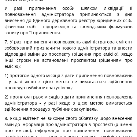
У разі припинення особи шляхом ліквідації її
повноваження адміністратора припиняються з дня
внесення до Єдиного державного реєстру юридичних осіб,
фізичних осіб - підприємців та громадських формувань
запису про її припинення.
7. У разі припинення повноважень адміністратора емітент
зобов’язаний призначити нового адміністратора та внести
відповідні зміни до проспекту (рішення про емісію), якщо
інші строки не встановлені проспектом (рішенням про
емісію):
1) протягом одного місяця з дати припинення повноважень
- у разі якщо з цією метою не вимагається здійснення
процедур публічних закупівель;
2) протягом трьох місяців з дати припинення повноважень
адміністратора - у разі якщо з цією метою вимагається
здійснення процедур публічних закупівель.
8. Якщо емітент не виконує свого обов’язку щодо внесення
змін до інформації про адміністратора в проспекті (рішенні
про емісію), інформація про припинення повноважень
адміністратора та призначення нового адміністратора