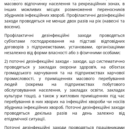
масового відпочинку населення та рекреаційних зонах, в
інших можливих місцях розмноження переносників
збудників інфекційних хвороб. Профілактичні дезінфекційні
заходи проводяться не менше двох разів на рік (навесні та
восени).
Профілактичні дезінфекційні заходи проводяться
суб’єктами господарювання на підставі відповідних
договорів з підприємствами, установами, організаціями
незалежно від форми власності або з фізичними особами;
2) поточні дезінфекційні заходи - заходи, що систематично
проводяться у закладах охорони здоров’я, на об’єктах
громадського харчування та на підприємствах харчової
промисловості, у приміщеннях масового перебування
людей (зокрема на підприємствах побутового
обслуговування населення, у закладах освіти, закладах
культури тощо), а також у житлових приміщеннях під час
перебування в них хворих на інфекційні хвороби чи носіїв
збудника інфекційних хвороб. Поточні дезінфекційні заходи
проводяться декілька разів на день залежно від
епідемічної ситуації.
Поточні дезінфекційні заходи проводяться працівниками