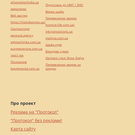
alliancetechnika.ua
Підготовка до НМТ / ЗНО
миралинкс
Винна шафа
Веб мастер
Перевезення хворих
https://motokosmos.ua/
hospice-life.com.ua/
Синтезатори
mk-translations.ua
perevod.agency
maltina.com.ua
agrotechnika.com.ua
Шафи купе
europeservice.com.ua
Брендові сумки
текст юа
Натяжні стелі Nova Stelya
Посилання
Перевезення хворих за
kievperevod.com.ua
кордон
Про проект
Реклама на "Протокол"
"Протокол" без реклами!
Карта сайту