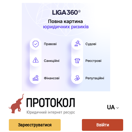
UA
Зареєструватися
Ввійти