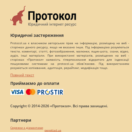
Юридичні застереження
Protocol.ua є власником авторських прав на інформацію, розміщену на веб -
сторінках даного ресурсу, якщо не вказано інше. Під інформацією розуміються
тексти, коментарі, статті, фотозображення, малюнки, ящик-шота, скани, відео,
аудіо, інші матеріали. При використанні матеріалів, розміщених на веб -
сторінках «Протокол» наявність гіперпосилання відкритого для індексації
пошуковими системами на protocol.ua обов`язкове. Під використанням
розуміється копіювання, адаптація, рерайтинг, модифікація тощо.
Повний текст
Приймаємо до оплати
Copyright © 2014-2026 «Протокол». Всі права захищені.
Партнери
Сережки з діамантами
pereklad.ua