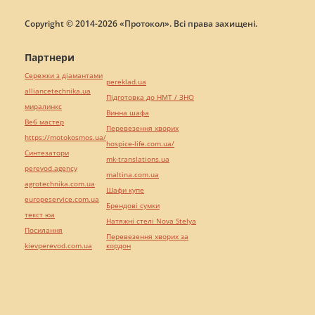
Copyright © 2014-2026 «Протокол». Всі права захищені.
Партнери
Сережки з діамантами
pereklad.ua
alliancetechnika.ua
Підготовка до НМТ / ЗНО
миралинкс
Винна шафа
Веб мастер
Перевезення хворих
https://motokosmos.ua/
hospice-life.com.ua/
Синтезатори
mk-translations.ua
perevod.agency
maltina.com.ua
agrotechnika.com.ua
Шафи купе
europeservice.com.ua
Брендові сумки
текст юа
Натяжні стелі Nova Stelya
Посилання
Перевезення хворих за
kievperevod.com.ua
кордон