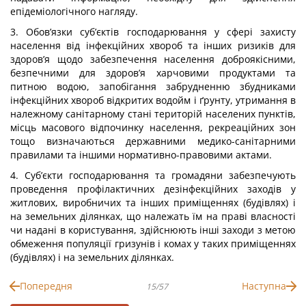
епідеміологічного нагляду.
3. Обов’язки суб’єктів господарювання у сфері захисту
населення від інфекційних хвороб та інших ризиків для
здоров’я щодо забезпечення населення доброякісними,
безпечними для здоров’я харчовими продуктами та
питною водою, запобігання забрудненню збудниками
інфекційних хвороб відкритих водойм і ґрунту, утримання в
належному санітарному стані територій населених пунктів,
місць масового відпочинку населення, рекреаційних зон
тощо визначаються державними медико-санітарними
правилами та іншими нормативно-правовими актами.
4. Суб’єкти господарювання та громадяни забезпечують
проведення профілактичних дезінфекційних заходів у
житлових, виробничих та інших приміщеннях (будівлях) і
на земельних ділянках, що належать їм на праві власності
чи надані в користування, здійснюють інші заходи з метою
обмеження популяції гризунів і комах у таких приміщеннях
(будівлях) і на земельних ділянках.
Попередня
Наступна
15/57