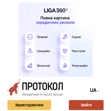
UA
Зареєструватися
Ввійти