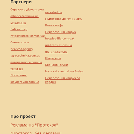
Партнери
Сережки з діамантами
pereklad.ua
alliancetechnika.ua
Підготовка до НМТ / ЗНО
миралинкс
Винна шафа
Веб мастер
Перевезення хворих
https://motokosmos.ua/
hospice-life.com.ua/
Синтезатори
mk-translations.ua
perevod.agency
maltina.com.ua
agrotechnika.com.ua
Шафи купе
europeservice.com.ua
Брендові сумки
текст юа
Натяжні стелі Nova Stelya
Посилання
Перевезення хворих за
kievperevod.com.ua
кордон
Про проект
Реклама на "Протокол"
"Протокол" без реклами!