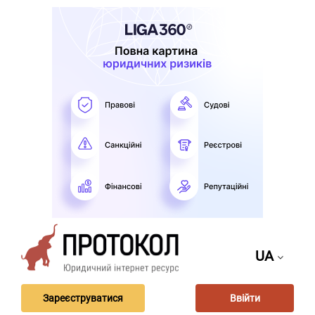
UA
Зареєструватися
Ввійти