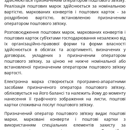
здійснюються призначеним оператором поштового зв’язку.
Реалізація поштових марок здійснюється за номінальною
вартістю, маркованих конвертів і поштових карток - за
роздрібною вартістю, встановленою призначеним
оператором поштового зв’язку.
Розповсюдження поштових марок, маркованих конвертів і
поштових карток суб’єктами господарювання незалежно від
їх організаційно-правової форми та форми власності
здійснюється в обсягах та асортименті, визначених у
договорах, укладених з призначеним оператором
поштового зв’язку, за ціною не нижче номінальної або
встановленої призначеним оператором поштового зв’язку
вартості.
Електронна марка створюється програмно-апаратними
засобами призначеного оператора поштового зв’язку,
обліковується на його балансі та належить йому до моменту
нанесення її графічного зображення на листи, поштові
картки споживача послуг поштового зв’язку.
Призначений оператор поштового зв’язку видає поштові
марки, марковані конверти і поштові картки з
використанням спеціальних елементів захисту за