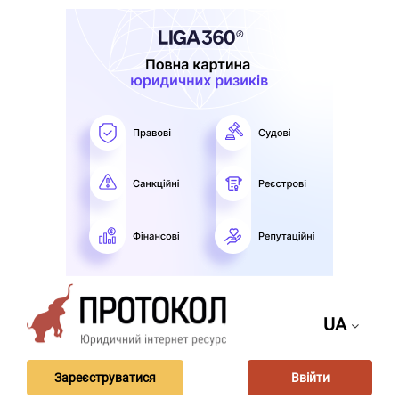
UA
Зареєструватися
Ввійти