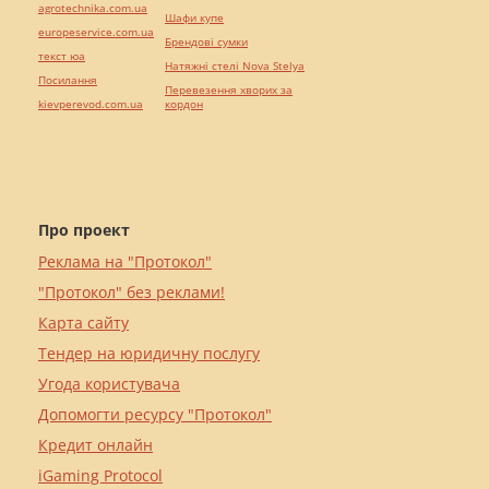
agrotechnika.com.ua
Шафи купе
europeservice.com.ua
Брендові сумки
текст юа
Натяжні стелі Nova Stelya
Посилання
Перевезення хворих за
kievperevod.com.ua
кордон
Про проект
Реклама на "Протокол"
"Протокол" без реклами!
Карта сайту
Тендер на юридичну послугу
Угода користувача
Допомогти ресурсу "Протокол"
Кредит онлайн
iGaming Protocol