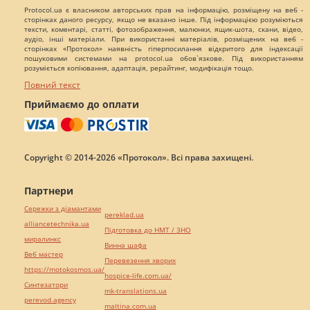
Protocol.ua є власником авторських прав на інформацію, розміщену на веб -
сторінках даного ресурсу, якщо не вказано інше. Під інформацією розуміються
тексти, коментарі, статті, фотозображення, малюнки, ящик-шота, скани, відео,
аудіо, інші матеріали. При використанні матеріалів, розміщених на веб -
сторінках «Протокол» наявність гіперпосилання відкритого для індексації
пошуковими системами на protocol.ua обов`язкове. Під використанням
розуміється копіювання, адаптація, рерайтинг, модифікація тощо.
Повний текст
Приймаємо до оплати
Copyright © 2014-2026 «Протокол». Всі права захищені.
Партнери
Сережки з діамантами
pereklad.ua
alliancetechnika.ua
Підготовка до НМТ / ЗНО
миралинкс
Винна шафа
Веб мастер
Перевезення хворих
https://motokosmos.ua/
hospice-life.com.ua/
Синтезатори
mk-translations.ua
perevod.agency
maltina.com.ua