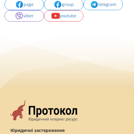
page
group
telegram
viber
youtube
Юридичні застереження