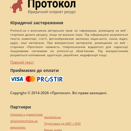
Юридичні застереження
Protocol.ua є власником авторських прав на інформацію, розміщену на веб -
сторінках даного ресурсу, якщо не вказано інше. Під інформацією розуміються
тексти, коментарі, статті, фотозображення, малюнки, ящик-шота, скани, відео,
аудіо, інші матеріали. При використанні матеріалів, розміщених на веб -
сторінках «Протокол» наявність гіперпосилання відкритого для індексації
пошуковими системами на protocol.ua обов`язкове. Під використанням
розуміється копіювання, адаптація, рерайтинг, модифікація тощо.
Повний текст
Приймаємо до оплати
Copyright © 2014-2026 «Протокол». Всі права захищені.
Партнери
Сережки з діамантами
pereklad.ua
alliancetechnika.ua
Підготовка до НМТ / ЗНО
миралинкс
Винна шафа