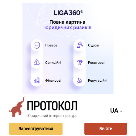
UA
Зареєструватися
Ввійти