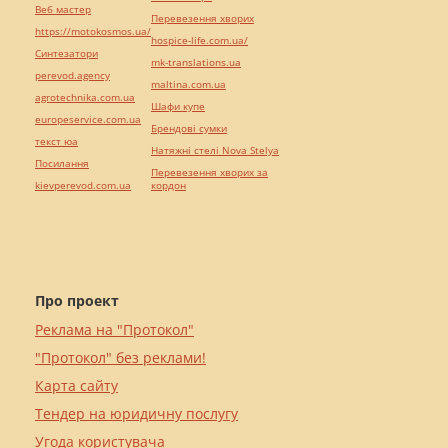
Веб мастер
Перевезення хворих
https://motokosmos.ua/
hospice-life.com.ua/
Синтезатори
mk-translations.ua
perevod.agency
maltina.com.ua
agrotechnika.com.ua
Шафи купе
europeservice.com.ua
Брендові сумки
текст юа
Натяжні стелі Nova Stelya
Посилання
Перевезення хворих за
kievperevod.com.ua
кордон
Про проект
Реклама на "Протокол"
"Протокол" без реклами!
Карта сайту
Тендер на юридичну послугу
Угода користувача