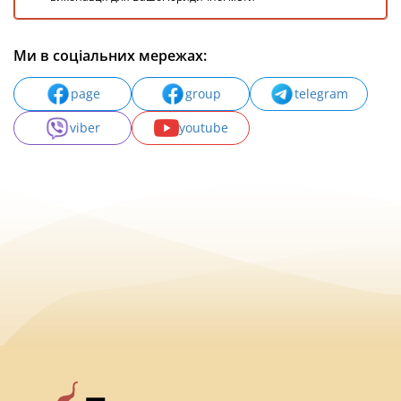
Ми в соціальних мережах:
page
group
telegram
viber
youtube