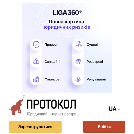
UA
Зареєструватися
Ввійти