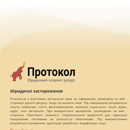
Юридичні застереження
Protocol.ua є власником авторських прав на інформацію, розміщену на веб -
сторінках даного ресурсу, якщо не вказано інше. Під інформацією розуміються
тексти, коментарі, статті, фотозображення, малюнки, ящик-шота, скани, відео,
аудіо, інші матеріали. При використанні матеріалів, розміщених на веб -
сторінках «Протокол» наявність гіперпосилання відкритого для індексації
пошуковими системами на protocol.ua обов`язкове. Під використанням
розуміється копіювання, адаптація, рерайтинг, модифікація тощо.