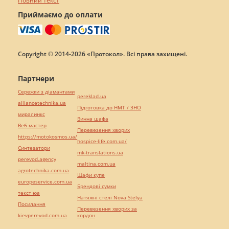
Повний текст
Приймаємо до оплати
Copyright © 2014-2026 «Протокол». Всі права захищені.
Партнери
Сережки з діамантами
pereklad.ua
alliancetechnika.ua
Підготовка до НМТ / ЗНО
миралинкс
Винна шафа
Веб мастер
Перевезення хворих
https://motokosmos.ua/
hospice-life.com.ua/
Синтезатори
mk-translations.ua
perevod.agency
maltina.com.ua
agrotechnika.com.ua
Шафи купе
europeservice.com.ua
Брендові сумки
текст юа
Натяжні стелі Nova Stelya
Посилання
Перевезення хворих за
kievperevod.com.ua
кордон