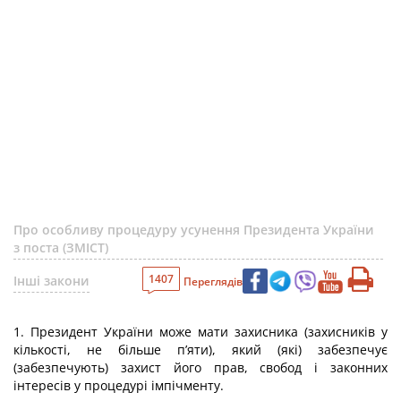
Про особливу процедуру усунення Президента України
з поста (ЗМІСТ)
1407
Інші закони
Переглядів
1. Президент України може мати захисника (захисників у
кількості, не більше п’яти), який (які) забезпечує
(забезпечують) захист його прав, свобод і законних
інтересів у процедурі імпічменту.