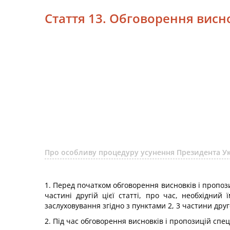
Стаття 13. Обговорення висно
Про особливу процедуру усунення Президента Укр
1. Перед початком обговорення висновків і пропози
частині другій цієї статті, про час, необхідни
заслуховування згідно з пунктами 2, 3 частини друг
2. Під час обговорення висновків і пропозицій спец