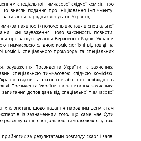
шенням спеціальної тимчасової слідчої комісії, про
, що внесли подання про ініціювання імпічменту;
на запитання народних депутатів України;
ими (за наявності) положень висновків спеціальної
їни, їхні зауваження щодо законності, повноти,
отання про заслуховування Верховною Радою України
ою тимчасовою слідчою комісією; їхні відповіді на
ї комісії, спеціального прокурора та спеціальних
я, зауваження Президента України та захисника
ставин спеціальною тимчасовою слідчою комісією;
раїни свідків та експертів або про необхідність
овіді Президента України на запитання захисника
на запитання доповідача від спеціальної тимчасової
 їхніх клопотань щодо надання народним депутатам
експертів із зазначенням того, що саме має бути
вого розслідування спеціальною тимчасовою слідчою
ь, прийнятих за результатами розгляду скарг і заяв,