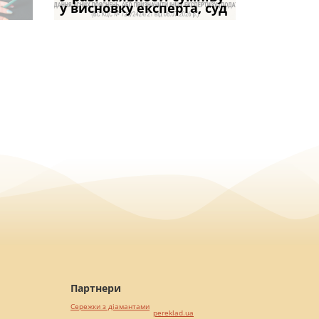
частини за ігн
опублі
доведенн
у висновку експерта, суд
фраза «на
ПРАКТИКИ», АБО 
віком: чи мож
вказане ма
Партнери
Сережки з діамантами
pereklad.ua