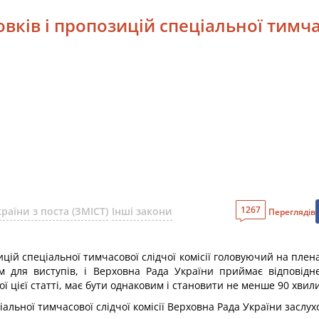
вків і пропозицій спеціальної тимчас
1267
аїни з поста (ЗМІСТ)
Інші закони
Переглядів
цій спеціальної тимчасової слідчої комісії головуючий на плена
й їм для виступів, і Верховна Рада України приймає відповід
ої цієї статті, має бути однаковим і становити не менше 90 хвил
іальної тимчасової слідчої комісії Верховна Рада України заслух