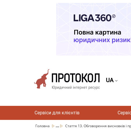
UA
Сервіси для клієнтів
Серві
...
Головна
Стаття 13. Обговорення висновків і пр