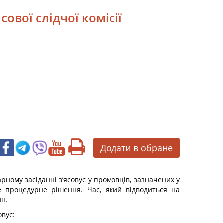
ової слідчої комісії
Додати в обране
рному засіданні з’ясовує у промовців, зазначених у
не процедурне рішення. Час, який відводиться на
ин.
овує: