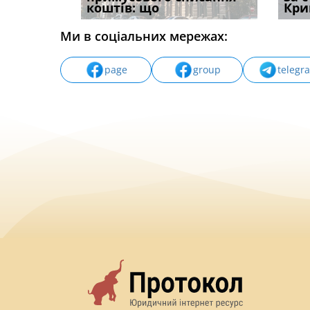
вих
коштів: що
незаконні дії
наявні
Кри
Ми в соціальних мережах:
page
group
telegr