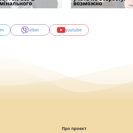
с
мінального
провадженні: я
апостиль: пер
підставою: нов
возможно
може скас
am
viber
youtube
Про проект