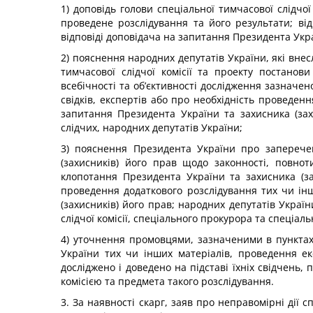
1) доповідь голови спеціальної тимчасової слідчої
проведене розслідування та його результати; ві
відповіді доповідача на запитання Президента Укра
2) пояснення народних депутатів України, які вне
тимчасової слідчої комісії та проекту постано
всебічності та об’єктивності дослідження зазначе
свідків, експертів або про необхідність проведен
запитання Президента України та захисника (захи
слідчих, народних депутатів України;
3) пояснення Президента України про заперече
(захисників) його прав щодо законності, повнот
клопотання Президента України та захисника (за
проведення додаткового розслідування тих чи ін
(захисників) його прав; народних депутатів Україн
слідчої комісії, спеціального прокурора та спеціал
4) уточнення промовцями, зазначеними в пунктах 
України тих чи інших матеріалів, проведення ек
досліджено і доведено на підставі їхніх свідчень
комісією та предмета такого розслідування.
3. За наявності скарг, заяв про неправомірні дії с