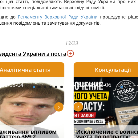
гої цієї статті, повідомляють Верховну Раду України про них
шеннями спеціальної тимчасової слідчої комісії.
відно до
Регламенту Верховної Ради України
процедурне рішен
ошення повідомлень та зачитування документів.
13/23
идента України з поста
Аналітична стаття
Консультації
08-06
26-08-04
2026-08-05
2026-08-06
2026-08-04
2026-08-06
2026-07-30
уд встановив для
вживання впливом
Особливості захисту у
Документи, на яких не
Переоформлення
Исключение с воинс
Восьмий ААС фак
одування шкоди
статтею 369-2
кримінальному
проставляється
відстрочки за іншою
учета по возрасту:
підтвердив, що 