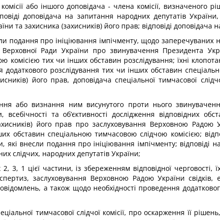
 комісії або іншого доповідача - члена комісії, визначеного рі
дповіді доповідача на запитання народних депутатів України
їни та захисника (захисників) його прав; відповіді доповідача 
сли подання про ініціювання імпічменту, щодо заперечуваних н
ви Верховної Ради України про звинувачення Президента Укра
ною комісією тих чи інших обставин розслідування; їхні клоп
ня додаткового розслідування тих чи інших обставин спеціальн
сників) його прав, доповідача спеціальної тимчасової слідчо
ння або визнання ним висунутого проти нього звинуваченн
и, всебічності та об’єктивності дослідження відповідних об
хисників) його прав про заслуховування Верховною Радою Ук
ших обставин спеціальною тимчасовою слідчою комісією; відп
и, які внесли подання про ініціювання імпічменту; відповіді 
ьних слідчих, народних депутатів України;
2, 3, 1 цієї частини, із збереженням відповідної черговості,
спертиз, заслуховування Верховною Радою України свідків, 
, повідомлень, а також щодо необхідності проведення додатко
пеціальної тимчасової слідчої комісії, про оскарження її рішен