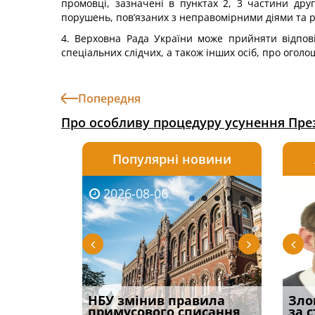
промовці, зазначені в пунктах 2, 3 частини дру
порушень, пов’язаних з неправомірними діями та рі
4. Верховна Рада України може прийняти відпо
спеціальних слідчих, а також інших осіб, про огол
Попередня
Про особливу процедуру усунення През
Популярні новини
2026-08-06
2026-08-03
2026-
20
і
НБУ змінив правила
Водії можуть отримати
Якщо с
Зло
способом
примусового списання
компенсацію за
відшк
за 