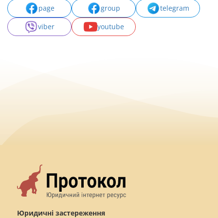
page
group
telegram
viber
youtube
Юридичні застереження