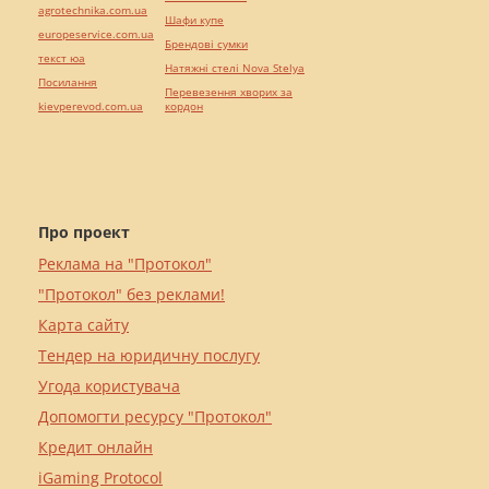
agrotechnika.com.ua
Шафи купе
europeservice.com.ua
Брендові сумки
текст юа
Натяжні стелі Nova Stelya
Посилання
Перевезення хворих за
kievperevod.com.ua
кордон
Про проект
Реклама на "Протокол"
"Протокол" без реклами!
Карта сайту
Тендер на юридичну послугу
Угода користувача
Допомогти ресурсу "Протокол"
Кредит онлайн
iGaming Protocol