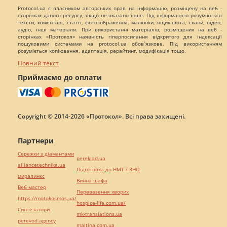
Protocol.ua є власником авторських прав на інформацію, розміщену на веб -
сторінках даного ресурсу, якщо не вказано інше. Під інформацією розуміються
тексти, коментарі, статті, фотозображення, малюнки, ящик-шота, скани, відео,
аудіо, інші матеріали. При використанні матеріалів, розміщених на веб -
сторінках «Протокол» наявність гіперпосилання відкритого для індексації
пошуковими системами на protocol.ua обов`язкове. Під використанням
розуміється копіювання, адаптація, рерайтинг, модифікація тощо.
Повний текст
Приймаємо до оплати
Copyright © 2014-2026 «Протокол». Всі права захищені.
Партнери
Сережки з діамантами
pereklad.ua
alliancetechnika.ua
Підготовка до НМТ / ЗНО
миралинкс
Винна шафа
Веб мастер
Перевезення хворих
https://motokosmos.ua/
hospice-life.com.ua/
Синтезатори
mk-translations.ua
perevod.agency
maltina.com.ua