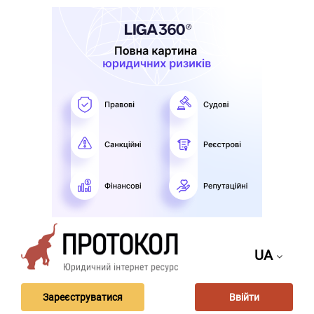
UA
Зареєструватися
Ввійти