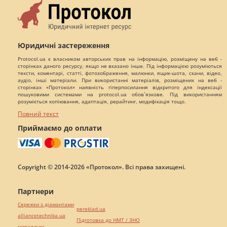
Юридичні застереження
Protocol.ua є власником авторських прав на інформацію, розміщену на веб -
сторінках даного ресурсу, якщо не вказано інше. Під інформацією розуміються
тексти, коментарі, статті, фотозображення, малюнки, ящик-шота, скани, відео,
аудіо, інші матеріали. При використанні матеріалів, розміщених на веб -
сторінках «Протокол» наявність гіперпосилання відкритого для індексації
пошуковими системами на protocol.ua обов`язкове. Під використанням
розуміється копіювання, адаптація, рерайтинг, модифікація тощо.
Повний текст
Приймаємо до оплати
Copyright © 2014-2026 «Протокол». Всі права захищені.
Партнери
Сережки з діамантами
pereklad.ua
alliancetechnika.ua
Підготовка до НМТ / ЗНО
миралинкс