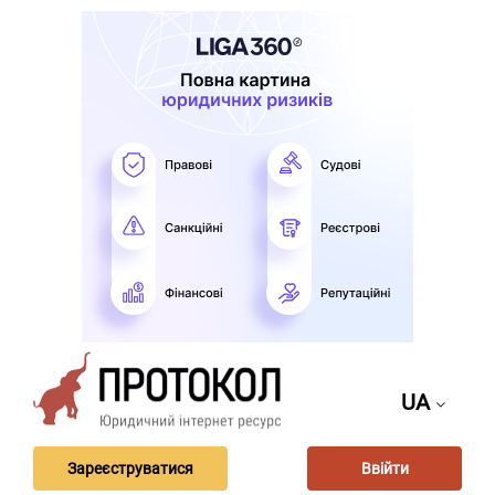
UA
Зареєструватися
Ввійти