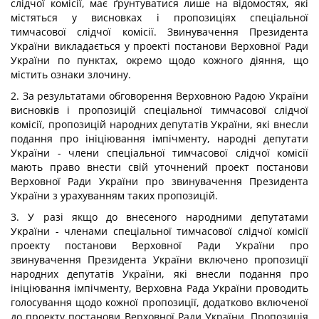
слідчої комісії, має ґрунтуватися лише на відомостях, які
містяться у висновках і пропозиціях спеціальної
тимчасової слідчої комісії. Звинувачення Президента
України викладається у проекті постанови Верховної Ради
України по пунктах, окремо щодо кожного діяння, що
містить ознаки злочину.
2. За результатами обговорення Верховною Радою України
висновків і пропозицій спеціальної тимчасової слідчої
комісії, пропозицій народних депутатів України, які внесли
подання про ініціювання імпічменту, народні депутати
України - члени спеціальної тимчасової слідчої комісії
мають право внести свій уточнений проект постанови
Верховної Ради України про звинувачення Президента
України з урахуванням таких пропозицій.
3. У разі якщо до внесеного народними депутатами
України - членами спеціальної тимчасової слідчої комісії
проекту постанови Верховної Ради України про
звинувачення Президента України включено пропозиції
народних депутатів України, які внесли подання про
ініціювання імпічменту, Верховна Рада України проводить
голосування щодо кожної пропозиції, додатково включеної
до проекту постанови Верховної Ради України. Пропозиція