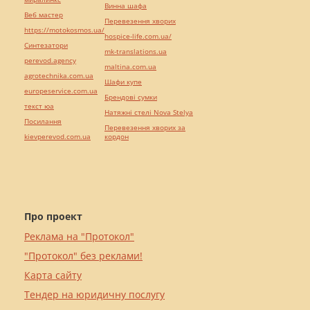
Винна шафа
Веб мастер
Перевезення хворих
https://motokosmos.ua/
hospice-life.com.ua/
Синтезатори
mk-translations.ua
perevod.agency
maltina.com.ua
agrotechnika.com.ua
Шафи купе
europeservice.com.ua
Брендові сумки
текст юа
Натяжні стелі Nova Stelya
Посилання
Перевезення хворих за
kievperevod.com.ua
кордон
Про проект
Реклама на "Протокол"
"Протокол" без реклами!
Карта сайту
Тендер на юридичну послугу