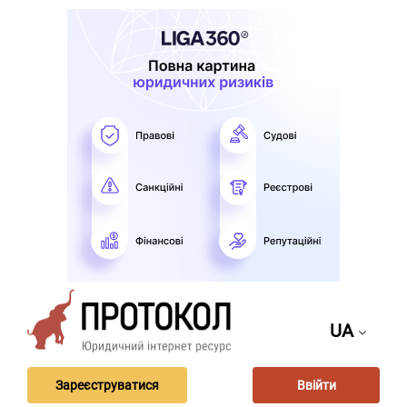
UA
Зареєструватися
Ввійти