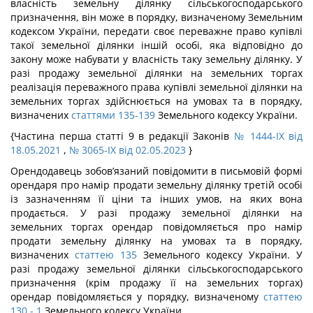
власність земельну ділянку сільськогосподарського
призначення, він може в порядку, визначеному Земельним
кодексом України, передати своє переважне право купівлі
такої земельної ділянки іншій особі, яка відповідно до
закону може набувати у власність таку земельну ділянку. У
разі продажу земельної ділянки на земельних торгах
реалізація переважного права купівлі земельної ділянки на
земельних торгах здійснюється на умовах та в порядку,
визначених
статтями 135-139
Земельного кодексу України.
{Частина перша статті 9 в редакції Законів
№ 1444-IX від
18.05.2021
,
№ 3065-IX від 02.05.2023
}
Орендодавець зобов’язаний повідомити в письмовій формі
орендаря про намір продати земельну ділянку третій особі
із зазначенням її ціни та інших умов, на яких вона
продається. У разі продажу земельної ділянки на
земельних торгах орендар повідомляється про намір
продати земельну ділянку на умовах та в порядку,
визначених
статтею 135
Земельного кодексу України. У
разі продажу земельної ділянки сільськогосподарського
призначення (крім продажу її на земельних торгах)
орендар повідомляється у порядку, визначеному
статтею
130
- 1
Земельного кодексу України.