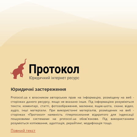
Юридичні застереження
Protocol.ua є власником авторських прав на інформацію, розміщену на веб -
сторінках даного ресурсу, якщо не вказано інше. Під інформацією розуміються
тексти, коментарі, статті, фотозображення, малюнки, ящик-шота, скани, відео,
аудіо, інші матеріали. При використанні матеріалів, розміщених на веб -
сторінках «Протокол» наявність гіперпосилання відкритого для індексації
пошуковими системами на protocol.ua обов`язкове. Під використанням
розуміється копіювання, адаптація, рерайтинг, модифікація тощо.
Повний текст