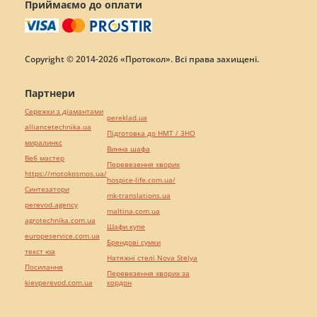
Приймаємо до оплати
Copyright © 2014-2026 «Протокол». Всі права захищені.
Партнери
Сережки з діамантами
pereklad.ua
alliancetechnika.ua
Підготовка до НМТ / ЗНО
миралинкс
Винна шафа
Веб мастер
Перевезення хворих
https://motokosmos.ua/
hospice-life.com.ua/
Синтезатори
mk-translations.ua
perevod.agency
maltina.com.ua
agrotechnika.com.ua
Шафи купе
europeservice.com.ua
Брендові сумки
текст юа
Натяжні стелі Nova Stelya
Посилання
Перевезення хворих за
kievperevod.com.ua
кордон