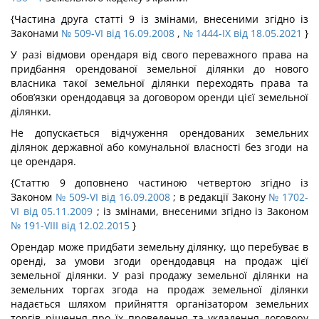
{Частина друга статті 9 із змінами, внесеними згідно із
Законами
№ 509-VI від 16.09.2008
,
№ 1444-IX від 18.05.2021
}
У разі відмови орендаря від свого переважного права на
придбання орендованої земельної ділянки до нового
власника такої земельної ділянки переходять права та
обов’язки орендодавця за договором оренди цієї земельної
ділянки.
Не допускається відчуження орендованих земельних
ділянок державної або комунальної власності без згоди на
це орендаря.
{Статтю 9 доповнено частиною четвертою згідно із
Законом
№ 509-VI від 16.09.2008
; в редакції Закону
№ 1702-
VI від 05.11.2009
; із змінами, внесеними згідно із Законом
№ 191-VIII від 12.02.2015
}
Орендар може придбати земельну ділянку, що перебуває в
оренді, за умови згоди орендодавця на продаж цієї
земельної ділянки. У разі продажу земельної ділянки на
земельних торгах згода на продаж земельної ділянки
надається шляхом прийняття організатором земельних
торгів рішення про їх проведення та укладення договору