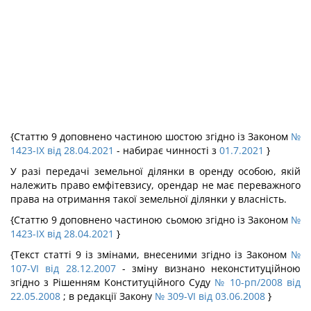
{Статтю 9 доповнено частиною шостою згідно із Законом
№
1423-IX від 28.04.2021
- набирає чинності з
01.7.2021
}
У разі передачі земельної ділянки в оренду особою, якій
належить право емфітевзису, орендар не має переважного
права на отримання такої земельної ділянки у власність.
{Статтю 9 доповнено частиною сьомою згідно із Законом
№
1423-IX від 28.04.2021
}
{Текст статті 9 із змінами, внесеними згідно із Законом
№
107-VI від 28.12.2007
- зміну визнано неконституційною
згідно з Рішенням Конституційного Суду
№ 10-рп/2008 від
22.05.2008
; в редакції Закону
№ 309-VI від 03.06.2008
}