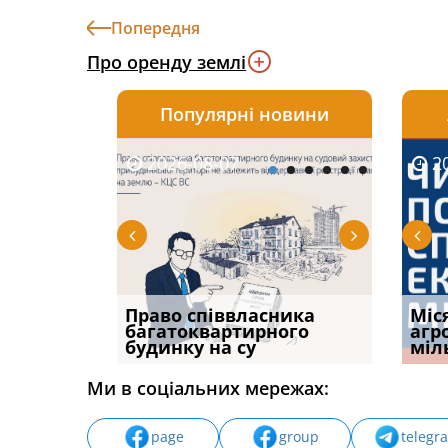
Попередня
Про оренду землі
Популярні новини
2026-08-07
2026-08-03
2026-
20
р, але
Право співвласника
ФУНДАМЕНТАЛЬНА
Якщо с
Міс
илася: як
багатоквартирного
ПРОБЛЕМА «СУДОВОЇ
відшк
агр
будинку на су
ПРАКТИКИ», АБО ПР
наявні
міл
Ми в соціальних мережах:
page
group
telegr