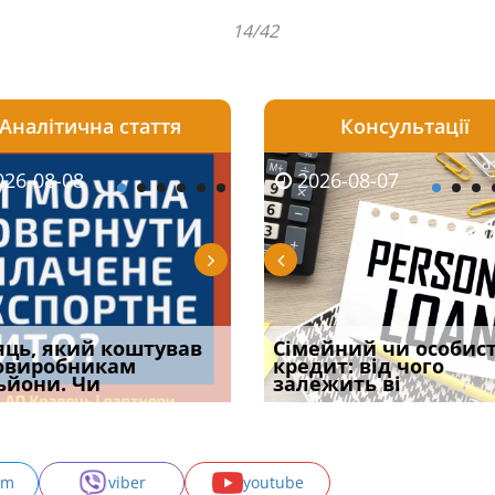
14/42
Аналітична стаття
Консультації
08-06
26-08-08
2026-08-05
2026-08-06
2026-08-07
2026-08-07
2026-07-30
уд встановив для
яць, який коштував
Чи потрібна ФОП
Документи, на яких не
Огляд практики ВС від
Сімейний чи особис
Восьмий ААС фак
одування шкоди
овиробникам
печатка у 2026 році:
проставляється
Ростислава Кравця, що
кредит: від чого
підтвердив, що 
с
ьйони. Чи
правила засто
апостиль: пер
опублі
залежить ві
може скас
am
viber
youtube