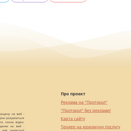
Про проект
Реклама на "Протокол"
"Протокол" без реклами!
міщену на веб -
цією розуміються
Карта сайту
а, скани, відео,
іщених на веб -
Тендер на юридичну послугу
 для індексації