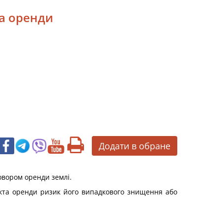
та оренди
Додати в обране
овором оренди землі.
єкта оренди ризик його випадкового знищення або