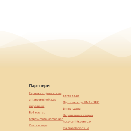
Партнери
Сережки з діамантами
pereklad.ua
alliancetechnika.ua
Підготовка до НМТ / ЗНО
миралинкс
Винна шафа
Веб мастер
Перевезення хворих
https://motokosmos.ua/
hospice-life.com.ua/
Синтезатори
mk-translations.ua