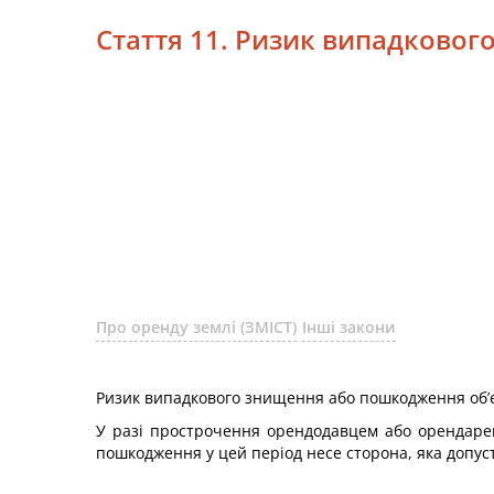
Стаття 11. Ризик випадково
Про оренду землі (ЗМІСТ)
Інші закони
Ризик випадкового знищення або пошкодження об’є
У разі прострочення орендодавцем або орендарем
пошкодження у цей період несе сторона, яка допус