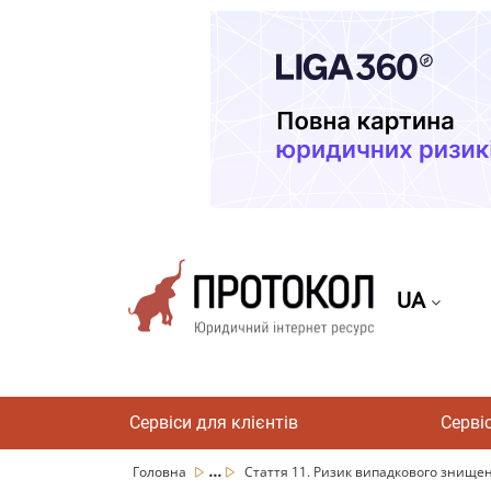
UA
Сервіси для клієнтів
Серві
...
Головна
Стаття 11. Ризик випадкового знищен