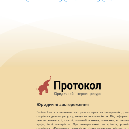
Юридичні застереження
Protocol.ua є власником авторських прав на інформацію, роз
сторінках даного ресурсу, якщо не вказано інше. Під інформа
тексти, коментарі, статті, фотозображення, малюнки, ящик-шот
аудіо, інші матеріали. При використанні матеріалів, розм
сторінках «Протокол» наявність гіперпосилання відкритого