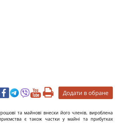
Додати в обране
 грошові та майнові внески його членів, вироблена
дприємства є також частки у майні та прибутках