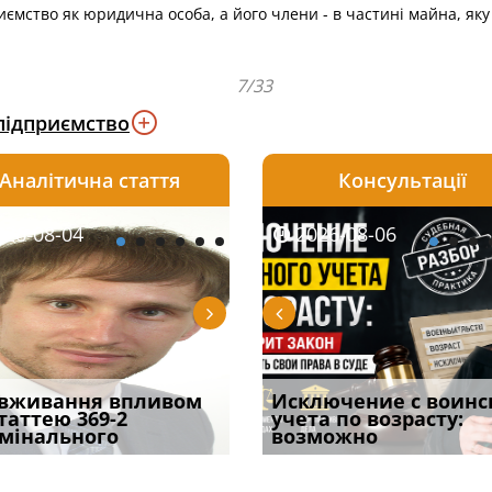
риємство як юридична особа, а його члени - в частині майна, як
7/33
підприємство
Аналітична стаття
Консультації
08-06
26-08-04
2026-08-05
2026-08-06
2026-08-04
2026-08-06
2026-07-30
уд встановив для
вживання впливом
Особливості захисту у
Документи, на яких не
Переоформлення
Исключение с воинс
Восьмий ААС фак
одування шкоди
статтею 369-2
кримінальному
проставляється
відстрочки за іншою
учета по возрасту:
підтвердив, що 
с
мінального
провадженні: я
апостиль: пер
підставою: нов
возможно
може скас