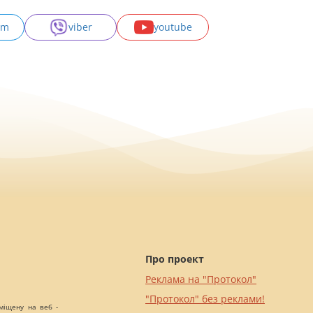
am
viber
youtube
Про проект
Реклама на "Протокол"
"Протокол" без реклами!
міщену на веб -