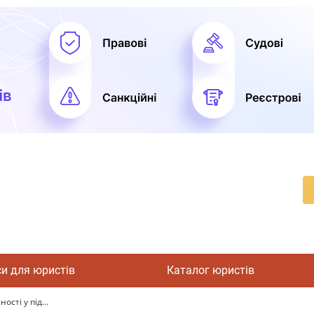
си для юристів
Каталог юристів
ості у під...