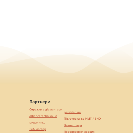
Партнери
Сережки з діамантами
pereklad.ua
alliancetechnika.ua
Підготовка до НМТ / ЗНО
миралинкс
Винна шафа
Веб мастер
Перевезення хворих