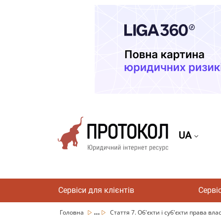
UA
Сервіси для клієнтів
Серві
...
Головна
Стаття 7. Об'єкти і суб'єкти права власн