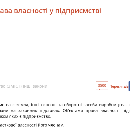
права власності у підприємстві
3500
во (ЗМІСТ)
Інші закони
Переглядів
мства є земля, інші основні та оборотні засоби виробництва,
ане на законних підставах. Об'єктами права власності пі
иком яких є підприємство.
асткової власності його членам.