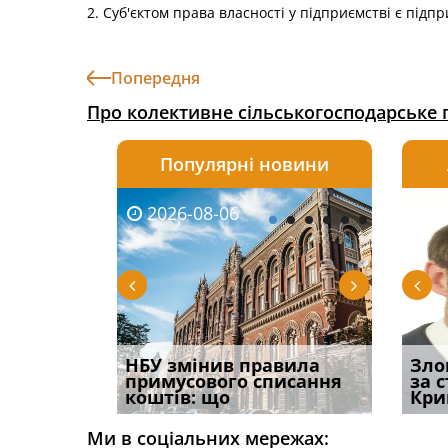
2. Суб'єктом права власності у підприємстві є підп
Попередня
Про колективне сільськогосподарське 
Популярні новини
2026-08-06
2026-08-03
2026-
20
і
НБУ змінив правила
Водії можуть отримати
Якщо с
Зло
способом
примусового списання
компенсацію за
відшк
за 
вих
коштів: що
незаконні дії
наявні
Кри
Ми в соціальних мережах: