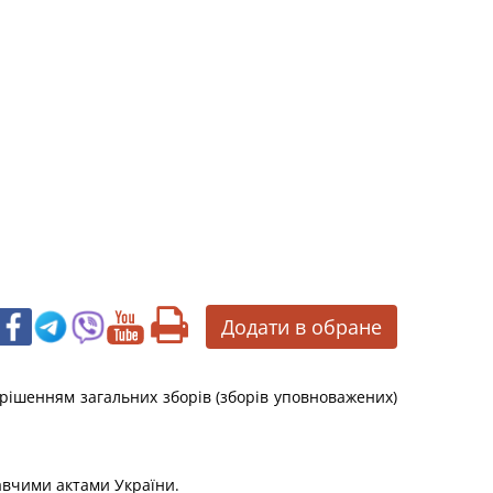
Додати в обране
а рішенням загальних зборів (зборів уповноважених)
авчими актами України.