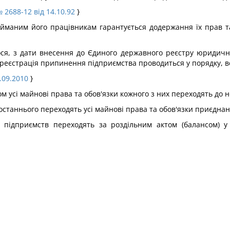
 2688-12 від 14.10.92
}
найманим його працівникам гарантується додержання їх прав т
ся, з дати внесення до Єдиного державного реєстру юридичних
реєстрація припинення підприємства проводиться у порядку, в
.09.2010
}
ом усі майнові права та обов'язки кожного з них переходять до 
останнього переходять усі майнові права та обов'язки приєднан
х підприємств переходять за роздільним актом (балансом) у 