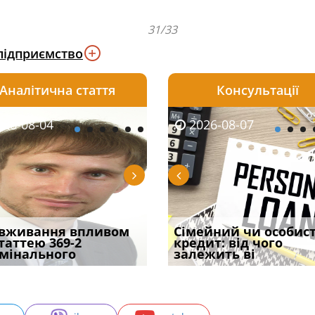
31/33
підприємство
Аналітична стаття
Консультації
08-06
26-08-04
2026-08-05
2026-08-06
2026-08-04
2026-08-07
2026-07-30
уд встановив для
вживання впливом
Чи потрібна ФОП
Документи, на яких не
Переоформлення
Сімейний чи особис
Восьмий ААС фак
одування шкоди
статтею 369-2
печатка у 2026 році:
проставляється
відстрочки за іншою
кредит: від чого
підтвердив, що 
с
мінального
правила засто
апостиль: пер
підставою: нов
залежить ві
може скас