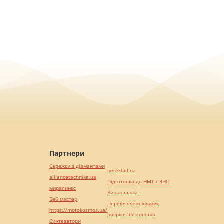
Партнери
Сережки з діамантами
pereklad.ua
alliancetechnika.ua
Підготовка до НМТ / ЗНО
миралинкс
Винна шафа
Веб мастер
Перевезення хворих
https://motokosmos.ua/
hospice-life.com.ua/
Синтезатори