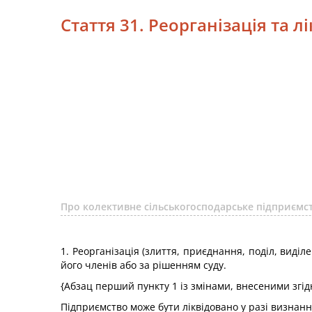
Стаття 31. Реорганізація та л
Про колективне сільськогосподарське підприємст
1. Реорганізація (злиття, приєднання, поділ, виді
його членів або за рішенням суду.
{Абзац перший пункту 1 із змінами, внесеними згід
Підприємство може бути ліквідовано у разі визнан