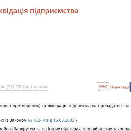
іквідація підприємства
6562
во (ЗМІСТ)
Інші закони
Переглядів
лення, перетворення) та ліквідація підприємства провадяться з
но із Законом
№ 762-IV від 15.05.2003
}
ня його банкрутом та на інших підставах, передбачених законод