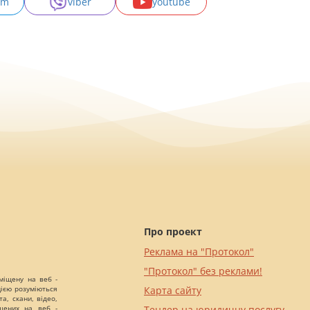
am
viber
youtube
Про проект
Реклама на "Протокол"
"Протокол" без реклами!
міщену на веб -
цією розуміються
Карта сайту
а, скани, відео,
іщених на веб -
Тендер на юридичну послугу