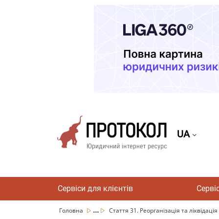
UA
Сервіси для клієнтів
Серві
...
Головна
Стаття 31. Реорганізація та ліквідація