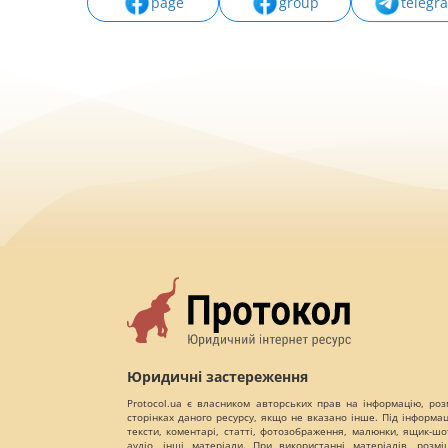
page
group
telegr
Юридичні застереження
Protocol.ua є власником авторських прав на інформацію, роз
сторінках даного ресурсу, якщо не вказано інше. Під інформа
тексти, коментарі, статті, фотозображення, малюнки, ящик-шот
аудіо, інші матеріали. При використанні матеріалів, розм