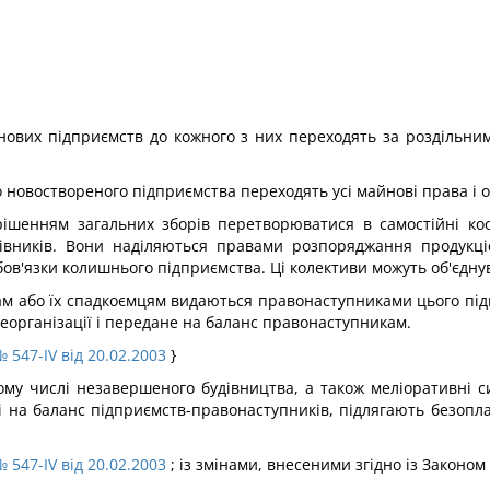
 нових підприємств до кожного з них переходять за роздільним
о новоствореного підприємства переходять усі майнові права і 
рішенням загальних зборів перетворюватися в самостійні ко
цівників. Вони наділяються правами розпоряджання продукціє
бов'язки колишнього підприємства. Ці колективи можуть об'єднув
енам або їх спадкоємцям видаються правонаступниками цього під
реорганізації і передане на баланс правонаступникам.
 547-IV від 20.02.2003
}
 тому числі незавершеного будівництва, а також меліоративні
і на баланс підприємств-правонаступників, підлягають безопла
 547-IV від 20.02.2003
; із змінами, внесеними згідно із Законом