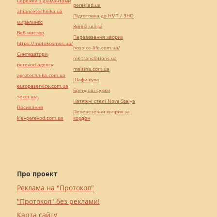
Сережки з діамантами
pereklad.ua
alliancetechnika.ua
Підготовка до НМТ / ЗНО
миралинкс
Винна шафа
Веб мастер
Перевезення хворих
https://motokosmos.ua/
hospice-life.com.ua/
Синтезатори
mk-translations.ua
perevod.agency
maltina.com.ua
agrotechnika.com.ua
Шафи купе
europeservice.com.ua
Брендові сумки
текст юа
Натяжні стелі Nova Stelya
Посилання
Перевезення хворих за
kievperevod.com.ua
кордон
Про проект
Реклама на "Протокол"
"Протокол" без реклами!
Карта сайту