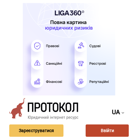
UA
Зареєструватися
Ввійти