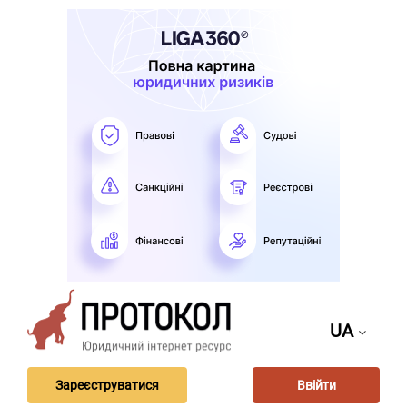
UA
Зареєструватися
Ввійти