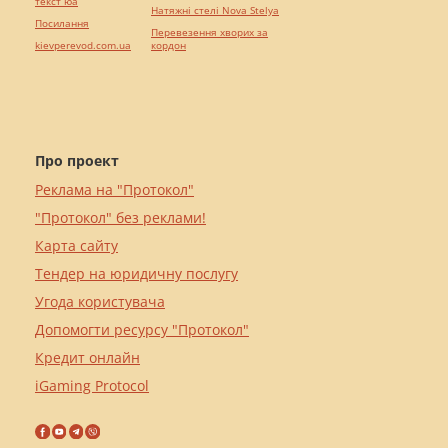
текст юа
Натяжні стелі Nova Stelya
Посилання
Перевезення хворих за
kievperevod.com.ua
кордон
Про проект
Реклама на "Протокол"
"Протокол" без реклами!
Карта сайту
Тендер на юридичну послугу
Угода користувача
Допомогти ресурсу "Протокол"
Кредит онлайн
iGaming Protocol