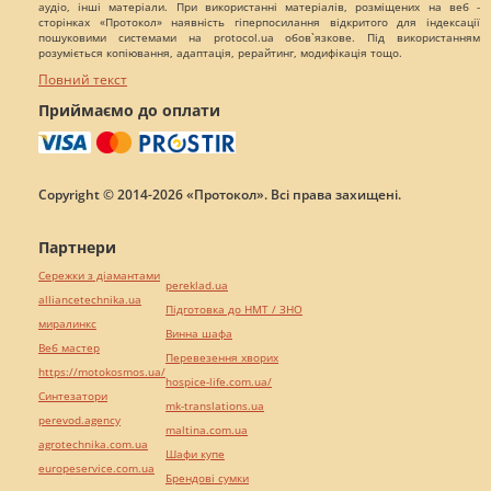
аудіо, інші матеріали. При використанні матеріалів, розміщених на веб -
сторінках «Протокол» наявність гіперпосилання відкритого для індексації
пошуковими системами на protocol.ua обов`язкове. Під використанням
розуміється копіювання, адаптація, рерайтинг, модифікація тощо.
Повний текст
Приймаємо до оплати
Copyright © 2014-2026 «Протокол». Всі права захищені.
Партнери
Сережки з діамантами
pereklad.ua
alliancetechnika.ua
Підготовка до НМТ / ЗНО
миралинкс
Винна шафа
Веб мастер
Перевезення хворих
https://motokosmos.ua/
hospice-life.com.ua/
Синтезатори
mk-translations.ua
perevod.agency
maltina.com.ua
agrotechnika.com.ua
Шафи купе
europeservice.com.ua
Брендові сумки