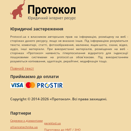
Юридичні застереження
Protocol.ua є власником авторських прав на інформацію, розміщену на веб -
сторінках даного ресурсу, якщо не вказано інше. Під інформацією розуміються
тексти, коментарі, статті, фотозображення, малюнки, ящик-шота, скани, відео,
аудіо, інші матеріали. При використанні матеріалів, розміщених на веб -
сторінках «Протокол» наявність гіперпосилання відкритого для індексації
пошуковими системами на protocol.ua обов`язкове. Під використанням
розуміється копіювання, адаптація, рерайтинг, модифікація тощо.
Повний текст
Приймаємо до оплати
Copyright © 2014-2026 «Протокол». Всі права захищені.
Партнери
Сережки з діамантами
pereklad.ua
alliancetechnika.ua
Підготовка до НМТ / ЗНО