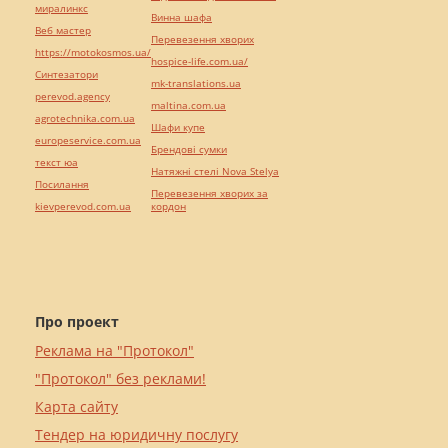
миралинкс
Винна шафа
Веб мастер
Перевезення хворих
https://motokosmos.ua/
hospice-life.com.ua/
Синтезатори
mk-translations.ua
perevod.agency
maltina.com.ua
agrotechnika.com.ua
Шафи купе
europeservice.com.ua
Брендові сумки
текст юа
Натяжні стелі Nova Stelya
Посилання
Перевезення хворих за
kievperevod.com.ua
кордон
Про проект
Реклама на "Протокол"
"Протокол" без реклами!
Карта сайту
Тендер на юридичну послугу