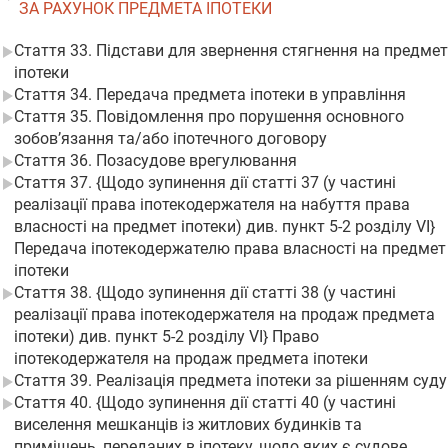
ЗА РАХУНОК ПРЕДМЕТА ІПОТЕКИ
Стаття 33. Підстави для звернення стягнення на предмет
іпотеки
Стаття 34. Передача предмета іпотеки в управління
Стаття 35. Повідомлення про порушення основного
зобов’язання та/або іпотечного договору
Стаття 36. Позасудове врегулювання
Стаття 37. {Щодо зупинення дії статті 37 (у частині
реалізації права іпотекодержателя на набуття права
власності на предмет іпотеки) див. пункт 5-2 розділу VI}
Передача іпотекодержателю права власності на предмет
іпотеки
Стаття 38. {Щодо зупинення дії статті 38 (у частині
реалізації права іпотекодержателя на продаж предмета
іпотеки) див. пункт 5-2 розділу VI} Право
іпотекодержателя на продаж предмета іпотеки
Стаття 39. Реалізація предмета іпотеки за рішенням суду
Стаття 40. {Щодо зупинення дії статті 40 (у частині
виселення мешканців із житлових будинків та
приміщень, переданих в іпотеку, щодо яких є судове