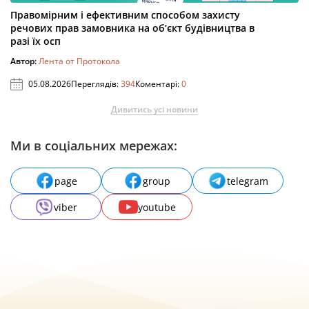
Правомірним і ефективним способом захисту
речових прав замовника на об’єкт будівництва в
разі їх осп
Автор:
Лента от Протокола
05.08.2026
Переглядів:
394
Коментарі:
0
Дивитись усі новини
Ми в соціальних мережах:
page
group
telegram
viber
youtube