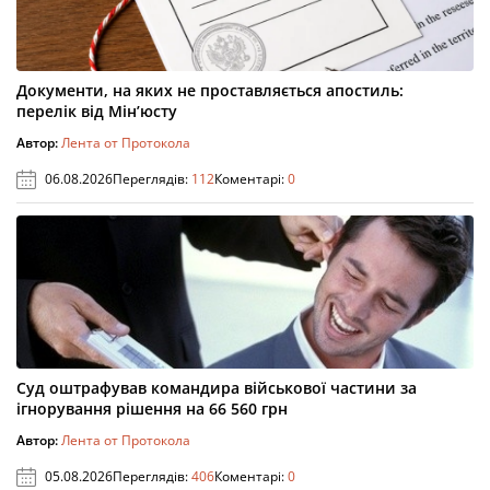
Документи, на яких не проставляється апостиль:
перелік від Мін’юсту
Автор:
Лента от Протокола
06.08.2026
Переглядів:
112
Коментарі:
0
Суд оштрафував командира військової частини за
ігнорування рішення на 66 560 грн
Автор:
Лента от Протокола
05.08.2026
Переглядів:
406
Коментарі:
0