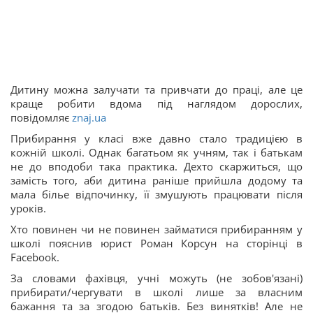
Дитину можна залучати та привчати до праці, але це
краще робити вдома під наглядом дорослих,
повідомляє
znaj.ua
Прибирання у класі вже давно стало традицією в
кожній школі. Однак багатьом як учням, так і батькам
не до вподоби така практика. Дехто скаржиться, що
замість того, аби дитина раніше прийшла додому та
мала білье відпочинку, її змушують працювати після
уроків.
Хто повинен чи не повинен займатися прибиранням у
школі пояснив юрист Роман Корсун на сторінці в
Facebook.
За словами фахівця, учні можуть (не зобов'язані)
прибирати/чергувати в школі лише за власним
бажання та за згодою батьків. Без винятків! Але не