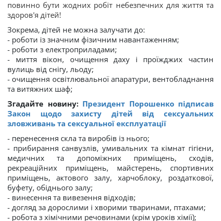
повинно бути жодних робіт небезпечних для життя та
здоров'я дітей!
Зокрема, дітей не можна залучати до:
- роботи із значним фізичним навантаженням;
- роботи з електроприладами;
- миття вікон, очищення даху і проїжджих частин
вулиць від снігу, льоду;
- очищення освітлювальної апаратури, вентобладнання
та витяжних шаф;
Згадайте новину:
Президент Порошенко підписав
Закон щодо захисту дітей від сексуальних
зловживань та сексуальної експлуатації
- перенесення скла та виробів із нього;
- прибирання санвузлів, умивальних та кімнат гігієни,
медичних та допоміжних приміщень, сходів,
рекреаційних приміщень, майстерень, спортивних
приміщень, актового залу, харчоблоку, роздаткової,
буфету, обіднього залу;
- винесення та вивезення відходів;
- догляд за дорослими і хворими тваринами, птахами;
- робота з хімічними речовинами (крім уроків хімії);