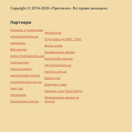
Copyright © 2014-2026 «Протокол». Всі права захищені.
Партнери
Сережки з діамантами
pereklad.ua
alliancetechnika.ua
Підготовка до НМТ / ЗНО
миралинкс
Винна шафа
Веб мастер
Перевезення хворих
https://motokosmos.ua/
hospice-life.com.ua/
Синтезатори
mk-translations.ua
perevod.agency
maltina.com.ua
agrotechnika.com.ua
Шафи купе
europeservice.com.ua
Брендові сумки
текст юа
Натяжні стелі Nova Stelya
Посилання
Перевезення хворих за
kievperevod.com.ua
кордон