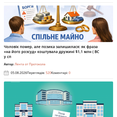
Чоловік помер, але позика залишилася: як фраза
«на його розсуд» коштувала дружині $1,1 млн ( ВС
у сп
Автор:
Лента от Протокола
05.08.2026
Переглядів:
520
Коментарі:
0