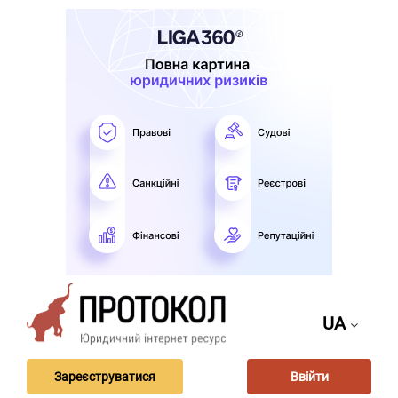
UA
Зареєструватися
Ввійти