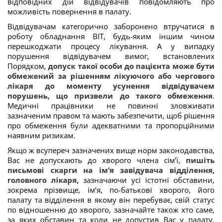
відповідних дій відвідувачів повідомляють про
можливість повернення в палату.
Відвідувачам категорично заборонено втручатися в
роботу обладнання ВІТ, будь-яким іншим чином
перешкоджати процесу лікування. А у випадку
порушення відвідувачем вимог, встановлених
Порядком,
допуск такої особи до пацієнта може бути
обмежений за рішенням лікуючого або чергового
лікаря до моменту усунення відвідувачем
порушень, що призвели до такого обмеження
.
Медичні працівники не повинні зловживати
зазначеним правом та мають забезпечити, щоб рішення
про обмеження були адекватними та пропорційними
наявним ризикам.
Якщо ж всупереч зазначених вище норм законодавства,
Вас не допускають до хворого члена сім’ї,
пишіть
письмові скарги на ім’я завідувача відділення,
головного лікаря,
зазначаючи усі істотні обставини,
зокрема прізвище, ім’я, по-батькові хворого, його
палату та відділення в якому він перебуває, свій статус
по відношенню до хворого, зазначайте також хто саме,
за яких обставин та коли не допустив Вас у палату.