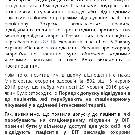
піклувальника
обмежується Правилами внутрішнього
розпорядку лікувального закладу або відповідними
наказами керівників про режим відвідування пацієнтів
стаціонару. Зокрема, визначаються правила
відвідування та лише конкретні години, протягом яких
можна провідати хворого. Разом з тим, право пацієнта
передбачене ст.
287
ЦК
України та п. к ч.1 ст. 6 Закону
України «Основи законодавства України про охорону
здоров’я» не повинне бути обмежене жодними
часовими рамками, а таке його обмеження є
протиправним.
Крім того, позитивним в цьому відношенні є наказ
Міністерства охорони здоров'я № 592 від 15 червня
2016 року, що набув чинності 29 червня 2016 року,
яким було затверджено
Порядок
допуску відвідувачів
до пацієнтів, які перебувають на стаціонарному
лікуванні у відділенні інтенсивної терапії.
Так, визначено, що
правила допуску до пацієнтів,
які
перебувають на стаціонарному лікуванні у ВІТ,
повинні бути у вільному доступі для усіх осіб, які
відвідують пацієнтів у ВІТ закладів охорони