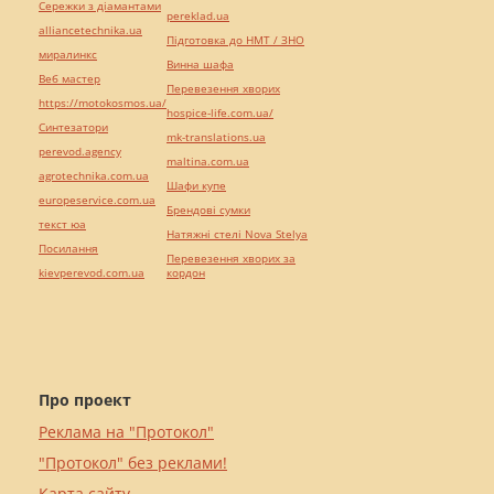
Сережки з діамантами
pereklad.ua
alliancetechnika.ua
Підготовка до НМТ / ЗНО
миралинкс
Винна шафа
Веб мастер
Перевезення хворих
https://motokosmos.ua/
hospice-life.com.ua/
Синтезатори
mk-translations.ua
perevod.agency
maltina.com.ua
agrotechnika.com.ua
Шафи купе
europeservice.com.ua
Брендові сумки
текст юа
Натяжні стелі Nova Stelya
Посилання
Перевезення хворих за
kievperevod.com.ua
кордон
Про проект
Реклама на "Протокол"
"Протокол" без реклами!
Карта сайту