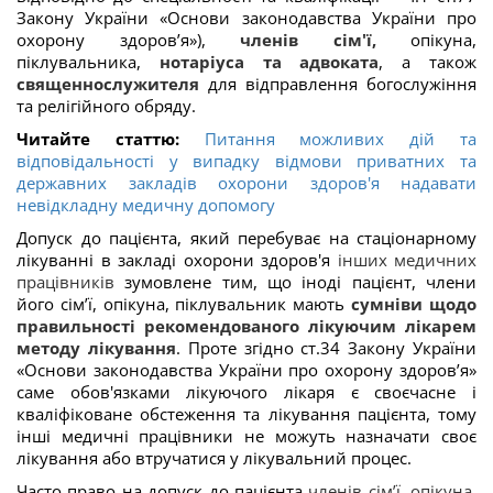
Закону України «Основи законодавства України про
охорону здоров’я»),
членів сім'ї,
опікуна,
піклувальника,
нотаріуса та адвоката
, а також
священнослужителя
для відправлення богослужіння
та релігійного обряду.
Читайте статтю:
Питання можливих дій та
відповідальності у випадку відмови приватних та
державних закладів охорони здоров'я надавати
невідкладну медичну допомогу
Допуск до пацієнта, який перебуває на стаціонарному
лікуванні в закладі охорони здоров'я
інших медичних
працівників
зумовлене тим, що іноді пацієнт, члени
його сім’ї, опікуна, піклувальник мають
сумніви щодо
правильності рекомендованого лікуючим лікарем
методу лікування
. Проте згідно ст.34 Закону України
«Основи законодавства України про охорону здоров’я»
саме обов'язками лікуючого лікаря є своєчасне і
кваліфіковане обстеження та лікування пацієнта, тому
інші медичні працівники не можуть назначати своє
лікування або втручатися у лікувальний процес.
Часто право на допуск до пацієнта
членів сім’ї, опікуна,