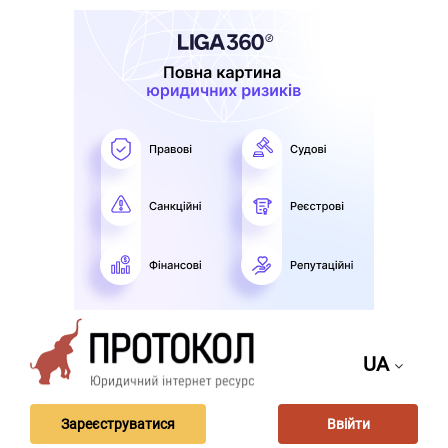
UA
Зареєструватися
Ввійти