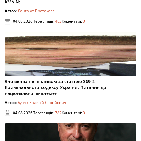
КМУ №
Автор:
Лента от Протокола
04.08.2026
Переглядів:
483
Коментарі:
0
Зловживання впливом за статтею 369-2
Кримінального кодексу України. Питання до
національної імплемен
Автор:
Буняк Валерій Сергійович
04.08.2026
Переглядів:
782
Коментарі:
0