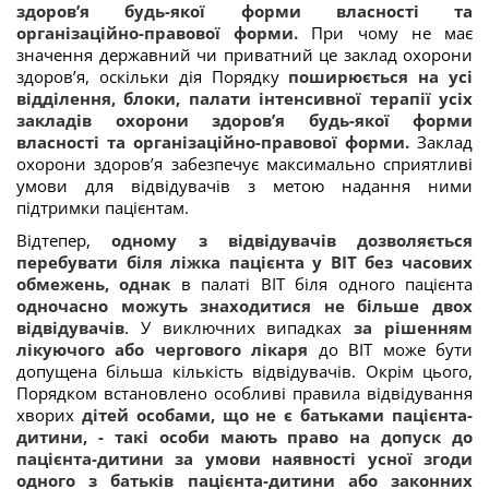
здоров’я будь-якої форми власності та
організаційно-правової форми.
При чому не має
значення державний чи приватний це заклад охорони
здоров’я, оскільки дія
Порядку
поширюється на усі
відділення, блоки, палати інтенсивної терапії усіх
закладів охорони здоров’я будь-якої форми
власності та організаційно-правової форми.
Заклад
охорони здоров’я забезпечує максимально сприятливі
умови для відвідувачів з метою надання ними
підтримки пацієнтам.
Відтепер,
одному з відвідувачів дозволяється
перебувати біля ліжка пацієнта у ВІТ без часових
обмежень, однак
в палаті ВІТ біля одного пацієнта
одночасно можуть знаходитися не більше двох
відвідувачів
. У виключних випадках
за рішенням
лікуючого або чергового лікаря
до ВІТ може бути
допущена більша кількість відвідувачів. Окрім цього,
Порядком встановлено особливі правила відвідування
хворих
дітей
особами, що не є батьками пацієнта-
дитини, - такі особи мають право на допуск до
пацієнта-дитини за умови наявності усної згоди
одного з батьків пацієнта-дитини або законних