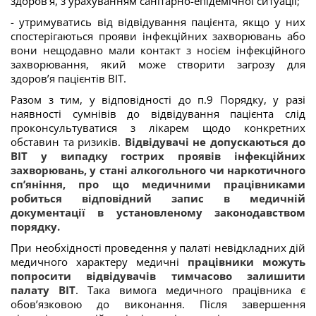
здоров’я, з урахуванням санітарно-епідемічної ситуації;
- утримуватись від відвідування пацієнта, якщо у них
спостерігаються прояви інфекційних захворювань або
вони нещодавно мали контакт з носієм інфекційного
захворювання, який може створити загрозу для
здоров’я пацієнтів ВІТ.
Разом з тим, у відповідності до п.9 Порядку, у разі
наявності сумнівів до відвідування пацієнта слід
проконсультуватися з лікарем щодо конкретних
обставин та ризиків.
Відвідувачі не допускаються до
ВІТ у випадку гострих проявів інфекційних
захворювань, у стані алкогольного чи наркотичного
сп’яніння, про що медичними працівниками
робиться відповідний запис в медичній
документації в установленому законодавством
порядку.
При необхідності проведення у палаті невідкладних дій
медичного характеру медичні
працівники можуть
попросити відвідувачів тимчасово залишити
палату ВІТ
. Така вимога медичного працівника є
обов’язковою до виконання. Після завершення