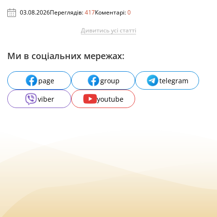
03.08.2026
Переглядів:
417
Коментарі:
0
Дивитись усі статті
Ми в соціальних мережах:
page
group
telegram
viber
youtube