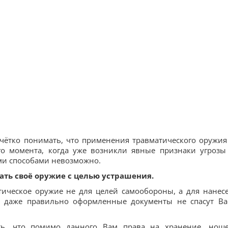
чётко понимать, что применения травматического оружия
го момента, когда уже возникли явные признаки угрозы
ми способами невозможно.
ать своё оружие с целью устрашения.
тическое оружие не для целей самообороны, а для нанес
то даже правильно оформленные документы не спасут Ва
ь, что помимо данного Вам права на хранение, нош