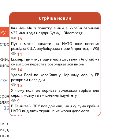
Стрічка новин
Кім Чен Ин з початку війни в Україні отримав
аму
$22 мільярди надприбутку, – Bloomberg
15
стве
Путін може напасти на НАТО вже восени:
розвідка США опублікувала новий прогноз, – WSJ
14
жии,
Експерт вимкнув одне налаштування Android – і
смартфон перестав розряджатися вночі
иях
14
Удари Росії по кораблях у Чорному морі: у FP
розкрили наслідки
НОЖ.
15
У чому полягає користь волоських горіхів для
орая
серця, мозку та зміцнення імунітету
9
елях
В Генштабі ЗСУ повідомили, на яку суму країни
я 36
НАТО виділять Україні військової допомоги
12
США запровадили нові санкції проти Куби за
ые с
співпрацю з Китаєм та РФ, - Bloomberg
ица,
14
нных