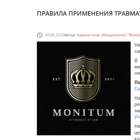
ПРАВИЛА ПРИМЕНЕНИЯ ТРАВМА
30.06.2023
Автор:
Адвокатское обьединение "Monit
Не
са
В 
м
не
П
Са
Н
ре
з
Уг
Н
ц
ко