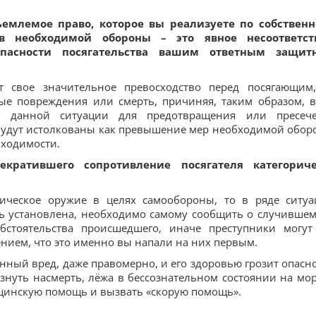
ъемлемое право, которое вы реализуете по собствен
 необходимой обороны – это явное несоответст
опасности посягательства вашим ответным защи
т свое значительное превосходство перед посягающим
е повреждения или смерть, причиняя, таким образом, в
 данной ситуации для предотвращения или пресеч
 будут истолкованы как превышение мер необходимой обор
бходимости.
кратившего сопротивление посягателя категорич
ческое оружие в целях самообороны, то в ряде ситуа
ь установлена, необходимо самому сообщить о случившем
бстоятельства происшедшего, иначе преступники могут
ением, что это именно вы напали на них первым.
ый вред, даже правомерно, и его здоровью грозит опасно
нуть насмерть, лёжа в бессознательном состоянии на мор
ицинскую помощь и вызвать «скорую помощь».