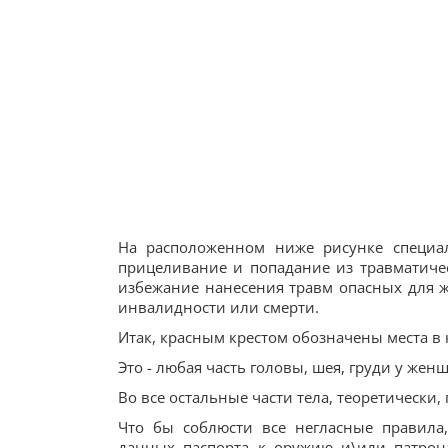
На расположенном ниже рисунке специа
прицеливание и попадание из травматичес
избежание нанесения травм опасных для жи
инвалидности или смерти.
Итак, красным крестом обозначены места в 
Это - любая часть головы, шея, груди у женщ
Во все остальные части тела, теоретически
Что бы соблюсти все негласные правил
данных паспорта к оружию и\или патрон