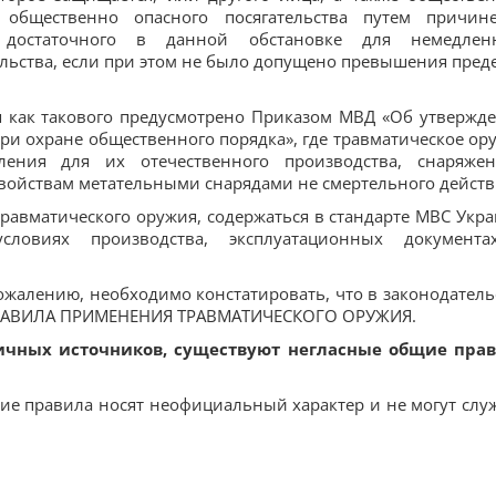
 общественно опасного посягательства путем причин
 достаточного в данной обстановке для немедлен
льства, если при этом не было допущено превышения пред
я как такового предусмотрено Приказом МВД «Об утвержд
и охране общественного порядка», где травматическое ор
ления для их отечественного производства, снаряже
ойствам метательными снарядами не смертельного действ
равматического оружия, содержаться в стандарте МВС Укр
словиях производства, эксплуатационных документ
.
жалению, необходимо констатировать, что в законодатель
 ПРАВИЛА ПРИМЕНЕНИЯ ТРАВМАТИЧЕСКОГО ОРУЖИЯ.
ичных источников, существуют негласные общие пра
ие правила носят неофициальный характер и не могут слу