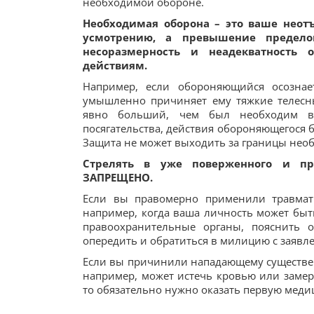
необходимой обороне.
Необходимая оборона – это ваше неот
усмотрению, а превышение пределов
несоразмерность и неадекватность 
действиям.
Например, если обороняющийся осознае
умышленно причиняет ему тяжкие телесны
явно больший, чем был необходим в
посягательства, действия обороняющегося
Защита не может выходить за границы нео
Стрелять в уже поверженного и пре
ЗАПРЕЩЕНО.
Если вы правомерно применили травмати
например, когда ваша личность может быт
правоохранительные органы, пояснить о
опередить и обратиться в милицию с заявл
Если вы причинили нападающему существенн
например, может истечь кровью или замерз
то обязательно нужно оказать первую мед