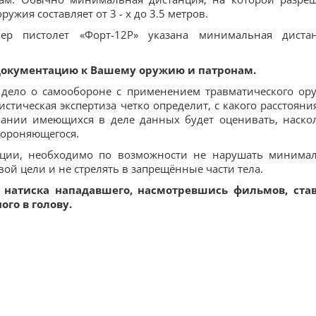
жия составляет от 3 - х до 3.5 метров.
р пистолет «Форт-12Р» указана минимальная диста
документацию к Вашему оружию и патронам.
 дело о самообороне с применением травматического ор
истическая экспертиза четко определит, с какого расстояни
овании имеющихся в деле данных будет оценивать, наско
бороняющегося.
туации, необходимо по возможности не нарушать минима
ой цели и не стрелять в запрещённые части тела.
я натиска нападавшего, насмотревшись фильмов, ста
ого в голову.