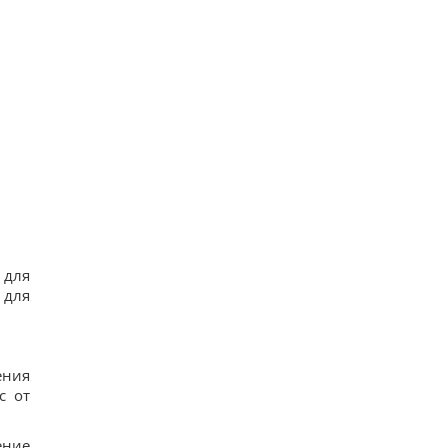
 для
 для
ения
с от
ение