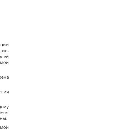
нции
тив,
олей
имой
рена
ения
щему
ечет
ины.
амой