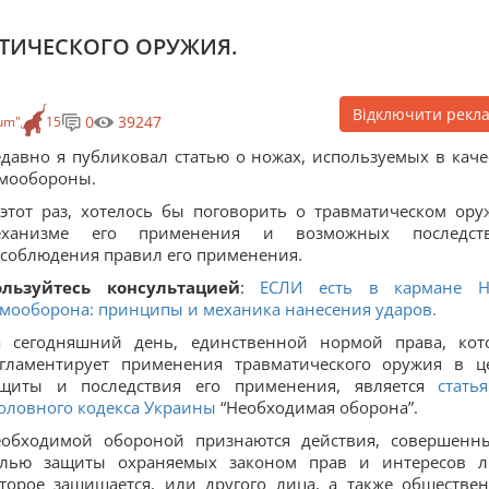
ТИЧЕСКОГО ОРУЖИЯ.
Відключити рекл
0
39247
um"
15
давно я публиковал статью о ножах, используемых в каче
мообороны.
этот раз, хотелось бы поговорить о травматическом ору
еханизме его применения и возможных последств
соблюдения правил его применения.
ользуйтесь консультацией
:
ЕСЛИ есть в кармане 
мооборона: принципы и механика нанесения ударов.
а сегодняшний день, единственной нормой права, кот
гламентирует применения травматического оружия в ц
ащиты и последствия его применения, является
стать
оловного кодекса Украины
“Необходимая оборона”.
еобходимой обороной признаются действия, совершенн
елью защиты охраняемых законом прав и интересов л
торое защищается, или другого лица, а также обществе