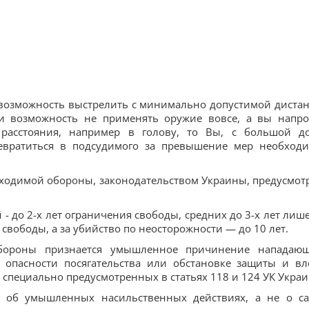
ла возможность выстрелить с минимально допустимой диста
и возможность не применять оружие вовсе, а вы напро
расстояния, например в голову, то Вы, с большой д
ревратиться в подсудимого за превышение мер необход
бходимой обороны, законодательством Украины, предусмот
- до 2-х лет ограничения свободы, средних до 3-х лет лиш
 свободы, а за убийство по неосторожности — до 10 лет.
бороны признается умышленное причинение нападаю
о опасности посягательства или обстановке защиты и вл
 специально предусмотренных в статьях 118 и 124 УК Укра
 об умышленных насильственных действиях, а не о с