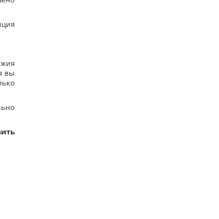
нция
ужия
я вы
лько
льно
вить