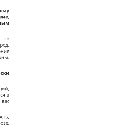
ному
вие,
тным
, но
ред,
ения
оны.
ески
ций,
ся в
 вас
сть,
озе,