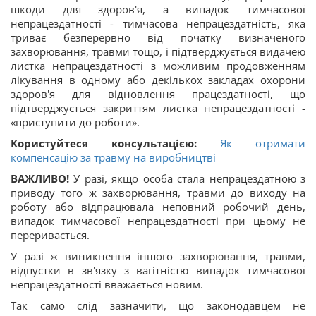
шкоди для здоров'я, а випадок тимчасової
непрацездатності - тимчасова непрацездатність, яка
триває безперервно від початку визначеного
захворювання, травми тощо, і підтверджується видачею
листка непрацездатності з можливим продовженням
лікування в одному або декількох закладах охорони
здоров'я для відновлення працездатності, що
підтверджується закриттям листка непрацездатності -
«приступити до роботи».
Користуйтеся консультацією:
Як отримати
компенсацію за травму на виробництві
ВАЖЛИВО!
У разі, якщо особа стала непрацездатною з
приводу того ж захворювання, травми до виходу на
роботу або відпрацювала неповний робочий день,
випадок тимчасової непрацездатності при цьому не
переривається.
У разі ж виникнення іншого захворювання, травми,
відпустки в зв'язку з вагітністю випадок тимчасової
непрацездатності вважається новим.
Так само слід зазначити, що законодавцем не