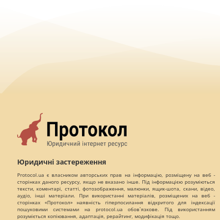
Юридичні застереження
Protocol.ua є власником авторських прав на інформацію, розміщену на веб -
сторінках даного ресурсу, якщо не вказано інше. Під інформацією розуміються
тексти, коментарі, статті, фотозображення, малюнки, ящик-шота, скани, відео,
аудіо, інші матеріали. При використанні матеріалів, розміщених на веб -
сторінках «Протокол» наявність гіперпосилання відкритого для індексації
пошуковими системами на protocol.ua обов`язкове. Під використанням
розуміється копіювання, адаптація, рерайтинг, модифікація тощо.