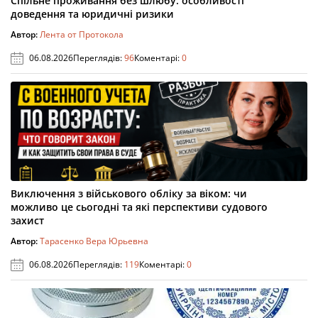
Спільне проживання без шлюбу: особливості
доведення та юридичні ризики
Автор:
Лента от Протокола
06.08.2026
Переглядів:
96
Коментарі:
0
Виключення з військового обліку за віком: чи
можливо це сьогодні та які перспективи судового
захист
Автор:
Тарасенко Вера Юрьевна
06.08.2026
Переглядів:
119
Коментарі:
0