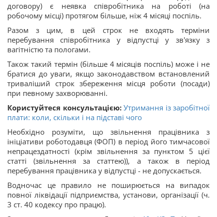
договору) є неявка співробітника на роботі (на
робочому місці) протягом більше, ніж 4 місяці поспіль.
Разом з цим, в цей строк не входять терміни
перебування співробітника у відпустці у зв'язку з
вагітністю та пологами.
Також такий термін (більше 4 місяців поспіль) може і не
братися до уваги, якщо законодавством встановлений
триваліший строк збереження місця роботи (посади)
при певному захворюванні.
Користуйтеся консультацією:
Утримання із заробітної
плати: коли, скільки і на підставі чого
Необхідно розуміти, що звільнення працівника з
ініціативи роботодавця (ФОП) в період його тимчасової
непрацездатності (крім звільнення за пунктом 5 цієї
статті (звільнення за статтею)), а також в період
перебування працівника у відпустці - не допускається.
Водночас це правило не поширюється на випадок
повної ліквідації підприємства, установи, організації (ч.
3 ст. 40 кодексу про працю).