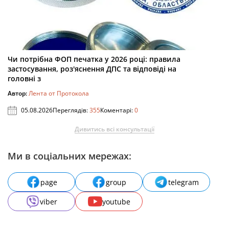
Чи потрібна ФОП печатка у 2026 році: правила
застосування, роз'яснення ДПС та відповіді на
головні з
Автор:
Лента от Протокола
05.08.2026
Переглядів:
355
Коментарі:
0
Дивитись всі консультації
Ми в соціальних мережах:
page
group
telegram
viber
youtube