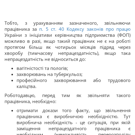
Тобто, з урахуванням зазначеного, звільняючи
працівника за
п. 5 ст.
40
Кодексу законів про працю
України з ініціативи керівництва підприємства (ФОП)
можливо в разі, якщо такий працівник не є на роботі
протягом більш як чотирьох місяців підряд через
хворобу (тимчасову непрацездатність), якщо така
непрацездатність не відноситься до:
вагітністості та пологів;
захворювань на туберкульоз;
професійного захворювання або трудового
каліцтва.
Роботодавцю, перед тим як звільняти такого
працівника, необхідно:
отримати докази того факту, що звільнення
працівника є виробничою необхідністю. Тут
виробнича необхідність - це ситуація, при якій
заміщення непрацездатного працівника є
необхідним (неможливість перерозподілу