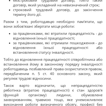
безстроковий трудовий договір, тобто такий
договір, який укладений на невизначений строк;
строковий трудовий договір, до закінчення
терміну його дії.
Разом з тим, роботодавцю необхідно пам'ятати, що
вони зобов'язані зберігати місця роботи:
за працівниками, які втратили працездатність - до
відновлення їхньої працездатності;
за працівниками, які отримали пошкодження - до
відновлення їхньої працездатності або
встановлення статусу інвалідності.
Тобто до відновлення працездатності співробітника або
встановлення йому в законному порядку інвалідності
роботодавець позбавлений права скористатися правом,
передбаченим п. 5 ст. 40 основного закону, який
регулює трудові відносини.
Також варто відзначити, що непрацездатністю
ряботінка (втратою працездатності) є стан здоров'я
(функцій організму) людини, обумовлене
захворюванням, травмою тощо, яке унеможливлює
виконання роботи визначеного обсягу, професії без