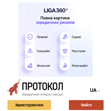
UA
Зареєструватися
Ввійти