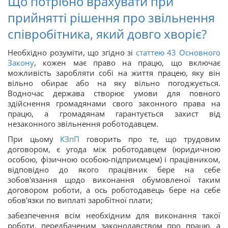
Що потрібно врахувати при
прийнятті рішення про звільнення
співробітника, який довго хворіє?
Необхідно розуміти, що згідно зі
статтею 43 Основного
Закону
, кожен має право на працю, що включає
можливість заробляти собі на життя працею, яку він
вільно обирає або на яку вільно погоджується.
Водночас держава створює умови для повного
здійснення громадянами свого законного права на
працю, а громадянам гарантується захист від
незаконного звільнення роботодавцем.
При цьому
КЗпП
говорить про те, що трудовим
договором, є угода між роботодавцем (юридичною
особою, фізичною особою-підприємцем) і працівником,
відповідно до якого працівник бере на себе
зобов'язання щодо виконання обумовленої таким
договором роботи, а ось роботодавець бере на себе
обов'язки по виплаті заробітної плати;
забезпечення всім необхідним для виконання такої
роботи, передбаченим законодавством про працю, а