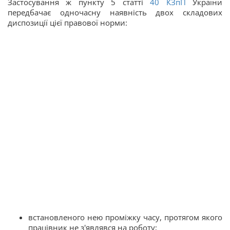
Застосування ж пункту 5 статті
40
КЗпП
України
передбачає одночасну наявність двох складових
диспозиції цієї правової норми:
встановленого нею проміжку часу, протягом якого
працівник не з'являвся на роботу;