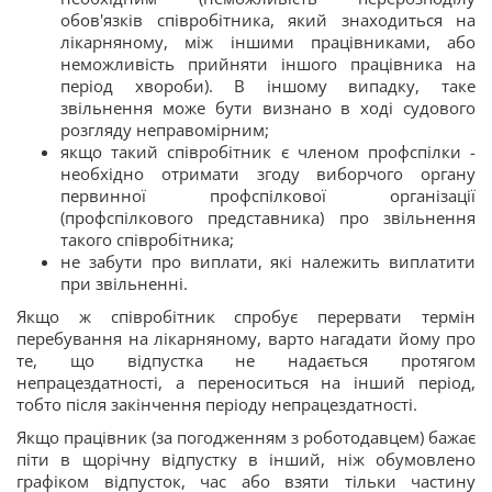
обов'язків співробітника, який знаходиться на
лікарняному, між іншими працівниками, або
неможливість прийняти іншого працівника на
період хвороби). В іншому випадку, таке
звільнення може бути визнано в ході судового
розгляду неправомірним;
якщо такий співробітник є членом профспілки -
необхідно отримати згоду виборчого органу
первинної профспілкової організації
(профспілкового представника) про звільнення
такого співробітника;
не забути про виплати, які належить виплатити
при звільненні.
Якщо ж співробітник спробує перервати термін
перебування на лікарняному, варто нагадати йому про
те, що відпустка не надається протягом
непрацездатності, а переноситься на інший період,
тобто після закінчення періоду непрацездатності.
Якщо працівник (за погодженням з роботодавцем) бажає
піти в щорічну відпустку в інший, ніж обумовлено
графіком відпусток, час або взяти тільки частину