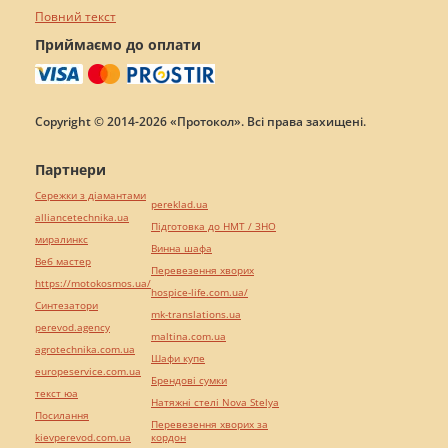
Повний текст
Приймаємо до оплати
Copyright © 2014-2026 «Протокол». Всі права захищені.
Партнери
Сережки з діамантами
pereklad.ua
alliancetechnika.ua
Підготовка до НМТ / ЗНО
миралинкс
Винна шафа
Веб мастер
Перевезення хворих
https://motokosmos.ua/
hospice-life.com.ua/
Синтезатори
mk-translations.ua
perevod.agency
maltina.com.ua
agrotechnika.com.ua
Шафи купе
europeservice.com.ua
Брендові сумки
текст юа
Натяжні стелі Nova Stelya
Посилання
Перевезення хворих за
kievperevod.com.ua
кордон