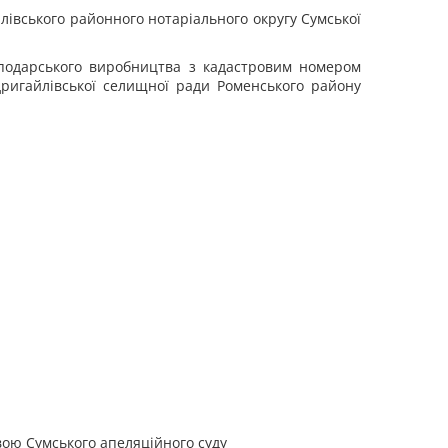
івського районного нотаріального округу Сумської
сподарського виробництва з кадастровим номером
едригайлівської селищної ради Роменського району
вою Сумського апеляційного суду