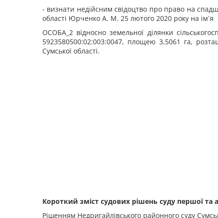
- визнати недійсним свідоцтво про право на спад
області Юрченко А. М. 25 лютого 2020 року на ім`я
ОСОБА_2 відносно земельної ділянки сільського
5923580500:02:003:0047, площею 3,5061 га, розта
Сумської області.
Короткий зміст судових рішень суду першої та а
Рішенням Недригайлівського районного суду Сумськ