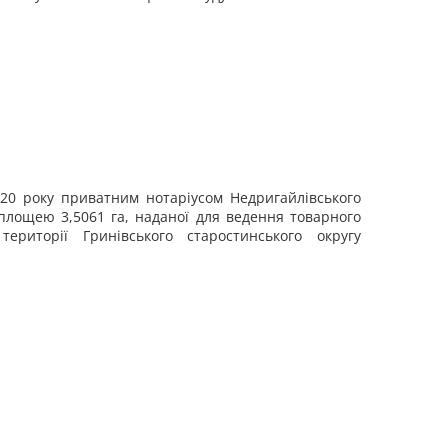
20 року приватним нотаріусом Недригайлівського
 площею 3,5061 га, наданої для ведення товарного
ериторії Гринівського старостинського округу