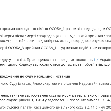
го проживання однією сім`єю ОСОБА_1 разом зі спадкодавцем О
ої черги після смерті спадкодавця ОСОБА_3 , який прийняв сп
коємця п`ятої черги - відповідача, яка є двоюрідною онукою с
мерті ОСОБА_3 прийняв ОСОБА_1 , суд визнав недійсним оспорю
 другу статті 4 Прикінцевих та перехідних положень
ЦК
Україн
ння цього Кодексу застосовуються до тих прав і обов`язків, щ
дходження до суду касаційної інстанції
ного Суду із касаційною скаргою на рішення Недригайлівського 
 неправильне застосування судами норм матеріального права 
нове судове рішення, яким у задоволенні позовних вимог ОСОБА_
ругої судової палати Касаційного цивільного суду від 11 січня 2