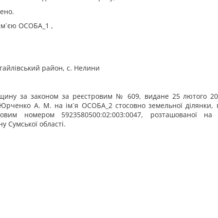
ено.
ім`єю ОСОБА_1 ,
гайлівський район, с. Нелини
щину за законом за реєстровим № 609, видане 25 лютого 20
 Юрченко А. М. на ім`я ОСОБА_2 стосовно земельної ділянки,
ровим номером 5923580500:02:003:0047, розташованої на т
у Сумської області.