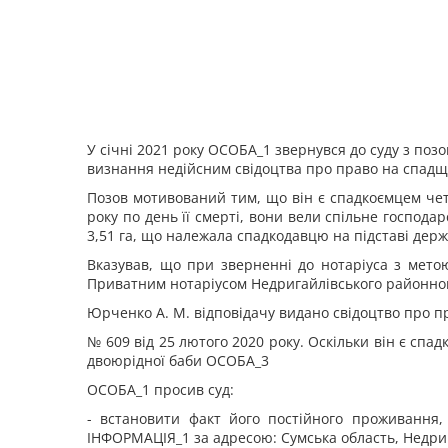
У січні 2021 року ОСОБА_1 звернувся до суду з по
визнання недійсним свідоцтва про право на спадщ
Позов мотивований тим, що він є спадкоємцем чет
року по день її смерті, вони вели спільне господа
3,51 га, що належала спадкодавцю на підставі держ
Вказував, що при зверненні до нотаріуса з мето
Приватним нотаріусом Недригайлівського районног
Юрченко А. М. відповідачу видано свідоцтво про 
№ 609 від 25 лютого 2020 року. Оскільки він є спа
двоюрідної баби ОСОБА_3
ОСОБА_1 просив суд:
- встановити факт його постійного проживання,
ІНФОРМАЦІЯ_1 за адресою: Сумська область, Недриг