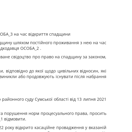
СОБА_3 на час відкриття спадщини
адщину шляхом постійного проживання з нею на час
падкодавця ОСОБА_2 .
ване свідоцтво про право на спадщину за законом,
и, відповідно до якої щодо цивільних відносин, які
о виникли або продовжують існувати після набрання
районного суду Сумської області від 13 липня 2021
та порушення норм процесуального права, просить
1 відмовити.
022 року відкрито касаційне провадження у вказаній