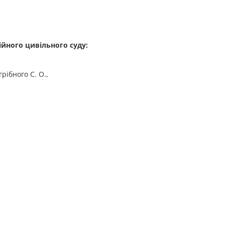
ійного цивільного суду
:
огрібного С. О.,