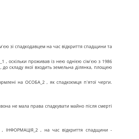
м`єю зі спадкодавцем на час відкриття спадщини та
 , оскільки проживав із нею однією сім`єю з 1986
а, до складу якої входить земельна ділянка, площею
рмлені на ОСОБА_2 , як спадкоємця п`ятої черги.
о вона не мала права спадкувати майно після смерті
3 , ІНФОРМАЦІЯ_2 , на час відкриття спадщини -