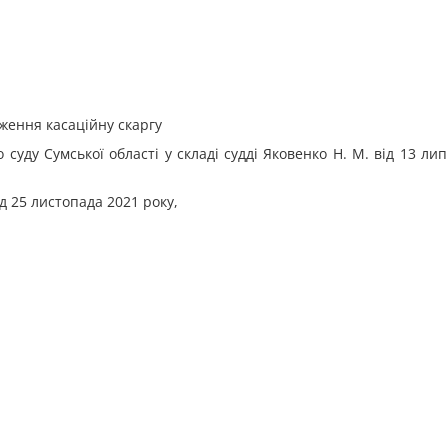
ження касаційну скаргу
уду Сумської області у складі судді Яковенко Н. М. від 13 ли
ід 25 листопада 2021 року,