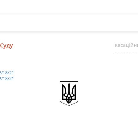
 Суду
касаційн
2/18/21
2/18/21