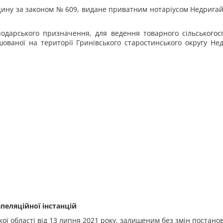
щину за законом № 609, видане приватним нотаріусом Недригайл
сподарського призначення, для ведення товарного сільського
шованої на території Гринівського старостинського округу Н
пеляційної інстанцій
ої області від 13 липня 2021 року, залишеним без змін постано