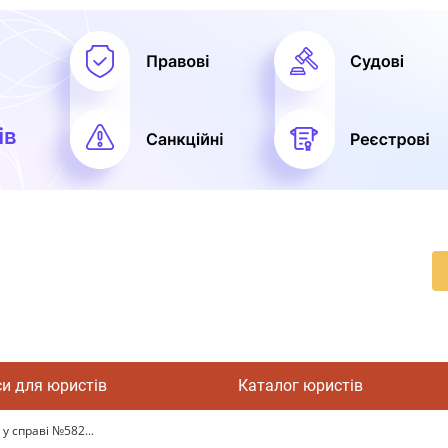
си для юристів
Каталог юристів
у справі №582...