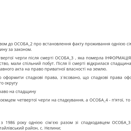
зовом до ОСОБА_2 про встановлення факту проживання однією сі
ину за законом.
вертої черги після смерті ОСОБА_3 , яка померла ІНФОРМАЦІЯ_1
рство, мали спільний побут. Після її смерті відкрилася спадщин
авного акта на право приватної власності на землю.
ю оформити спадкові права, з`ясовано, що спадкові права офо
о округу
право на спадщину
дкоємцем четвертої черги на спадкування, а ОСОБА_4 - п'ятої, т
 з 1986 року однією сім`єю разом зі спадкодавцем ОСОБА_
айлівський район, с. Нелини;