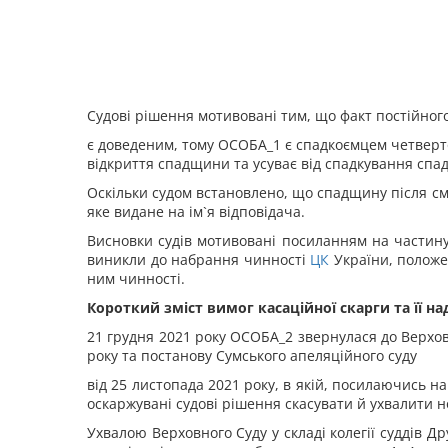
Судові рішення мотивовані тим, що факт постійно
є доведеним, тому ОСОБА_1 є спадкоємцем четверт
відкриття спадщини та усуває від спадкування спад
Оскільки судом встановлено, що спадщину після с
яке видане на ім`я відповідача.
Висновки судів мотивовані посиланням на частину
виникли до набрання чинності
ЦК
України, положе
ним чинності.
Короткий зміст вимог касаційної скарги та її н
а
21 грудня 2021 року ОСОБА_2 звернулася до Верхов
року та постанову Сумського апеляційного суду
від 25 листопада 2021 року, в якій,
посилаючись на
оскаржувані судові рішення скасувати й ухвалити 
Ухвалою Верховного Суду у складі колегії суддів Д