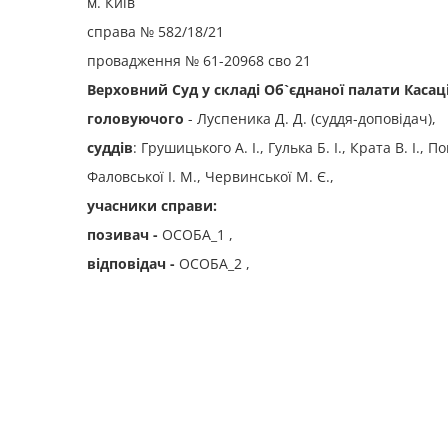
м. Київ
справа № 582/18/21
провадження № 61-20968 сво 21
Верховний Суд у складі Об`єднаної палати Касац
головуючого
- Луспеника Д. Д. (суддя-доповідач),
суддів
: Грушицького А. І., Гулька Б. І., Крата В. І., П
Фаловської І. М., Червинської М. Є.,
учасники справи:
позивач -
ОСОБА_1 ,
відповідач -
ОСОБА_2 ,