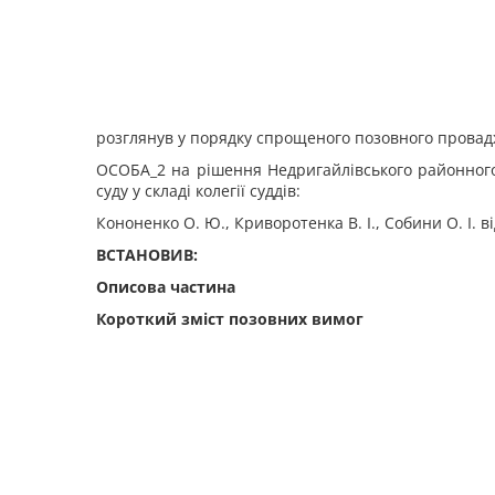
розглянув у порядку спрощеного позовного провад
ОСОБА_2 на рішення Недригайлівського районного с
суду у складі колегії суддів:
Кононенко О. Ю., Криворотенка В. І., Собини О. І.
в
ВСТАНОВИВ:
Описова частина
Короткий зміст позовних вимог