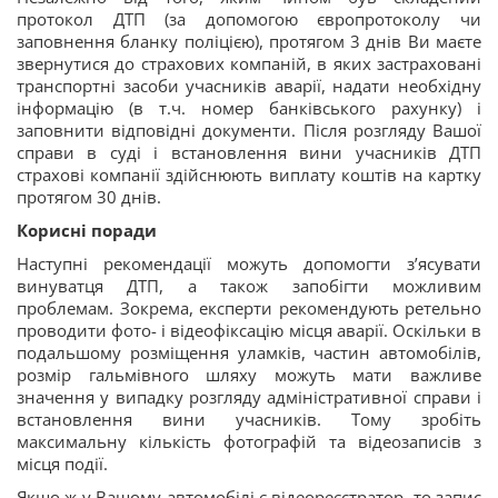
протокол ДТП (за допомогою європротоколу чи
заповнення бланку поліцією), протягом 3 днів Ви маєте
звернутися до страхових компаній, в яких застраховані
транспортні засоби учасників аварії, надати необхідну
інформацію (в т.ч. номер банківського рахунку) і
заповнити відповідні документи. Після розгляду Вашої
справи в суді і встановлення вини учасників ДТП
страхові компанії здійснюють виплату коштів на картку
протягом 30 днів.
Корисні поради
Наступні рекомендації можуть допомогти з’ясувати
винуватця ДТП, а також запобігти можливим
проблемам. Зокрема, експерти рекомендують ретельно
проводити фото- і відеофіксацію місця аварії. Оскільки в
подальшому розміщення уламків, частин автомобілів,
розмір гальмівного шляху можуть мати важливе
значення у випадку розгляду адміністративної справи і
встановлення вини учасників. Тому зробіть
максимальну кількість фотографій та відеозаписів з
місця події.
Якщо ж у Вашому автомобілі є відеореєстратор, то запис