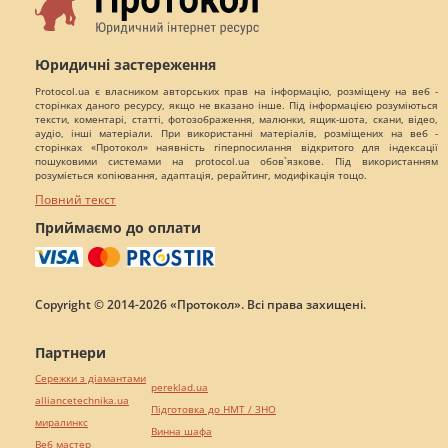
Юридичні застереження
Protocol.ua є власником авторських прав на інформацію, розміщену на веб -
сторінках даного ресурсу, якщо не вказано інше. Під інформацією розуміються
тексти, коментарі, статті, фотозображення, малюнки, ящик-шота, скани, відео,
аудіо, інші матеріали. При використанні матеріалів, розміщених на веб -
сторінках «Протокол» наявність гіперпосилання відкритого для індексації
пошуковими системами на protocol.ua обов`язкове. Під використанням
розуміється копіювання, адаптація, рерайтинг, модифікація тощо.
Повний текст
Приймаємо до оплати
Copyright © 2014-2026 «Протокол». Всі права захищені.
Партнери
Сережки з діамантами
pereklad.ua
alliancetechnika.ua
Підготовка до НМТ / ЗНО
миралинкс
Винна шафа
Веб мастер