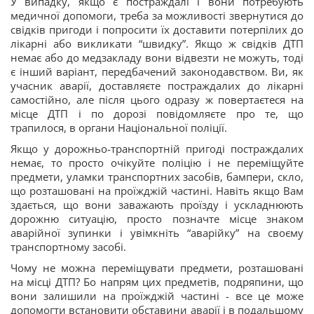
У випадку, якщо є постраждалі і вони потребують
медичної допомоги, треба за можливості звернутися до
свідків пригоди і попросити їх доставити потерпілих до
лікарні або викликати “швидку”. Якщо ж свідків ДТП
немає або до медзакладу вони відвезти не можуть, тоді
є інший варіант, передбачений законодавством. Ви, як
учасник аварії, доставляєте постраждалих до лікарні
самостійно, але після цього одразу ж повертаєтеся на
місце ДТП і по дорозі повідомляєте про те, що
трапилося, в органи Національної поліції.
Якщо у дорожньо-транспортній пригоді постраждалих
немає, то просто очікуйте поліцію і не переміщуйте
предмети, уламки транспортних засобів, бампери, скло,
що розташовані на проїжджій частині. Навіть якщо Вам
здається, що вони заважають проїзду і ускладнюють
дорожню ситуацію, просто позначте місце знаком
аварійної зупинки і увімкніть “аварійку” на своєму
транспортному засобі.
Чому не можна переміщувати предмети, розташовані
на місці ДТП? Бо напрям цих предметів, подряпини, що
вони залишили на проїжджій частині - все це може
допомогти встановити обставини аварії і в подальшому