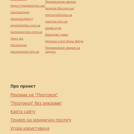
Перевезення хворих
https://motokosmos.ua/
hospice-life.com.ua/
Синтезатори
mk-translations.ua
perevod.agency
maltina.com.ua
agrotechnika.com.ua
Шафи купе
europeservice.com.ua
Брендові сумки
текст юа
Натяжні стелі Nova Stelya
Посилання
Перевезення хворих за
kievperevod.com.ua
кордон
Про проект
Реклама на "Протокол"
"Протокол" без реклами!
Карта сайту
Тендер на юридичну послугу
Угода користувача