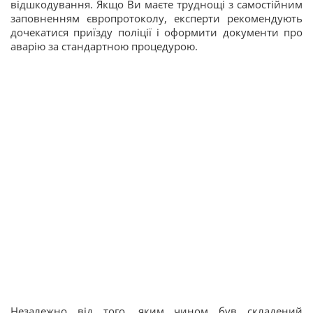
відшкодування. Якщо Ви маєте труднощі з самостійним
заповненням європротоколу, експерти рекомендують
дочекатися приїзду поліції і оформити документи про
аварію за стандартною процедурою.
Незалежно від того, яким чином був складений