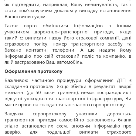
як підтвердити, наприклад, Вашу невинуватість, так і
стати пом’якшуючим доказом у випадку встановлення
Вашої вини судом.
Також варто обмінятися інформацією з іншим
учасником дорожньо-транспортної пригоди, якщо
такий є: виписати назву його страхової компанії, дані
страхового полісу, номер транспортного засобу та
бажано контактні телефони. А ще надати йому
інформацію про свій страховий поліс та компанію, в
якій застраховано Ваш автомобіль.
Оформлення протоколу
Важливою частиною процедури оформлення ДТП є
складання протоколу. Якщо збитки в результаті аварії
незначні (до 50 тисяч гривень), немає постраждалих і
відсутні ушкодження транспортної інфраструктури, Ви
маєте право на складання так званого європротоколу.
Завдяки європротоколу учасники дорожньо-
транспортної пригоди самостійно заповнюють бланк
згідно встановлених схем, вносячи інформацію про
аварію, для подальшої виплати страхового