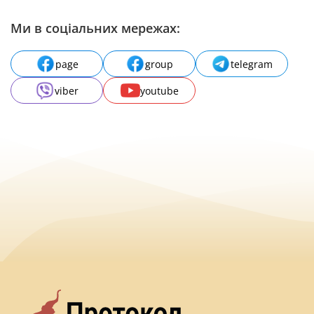
Ми в соціальних мережах:
page
group
telegram
viber
youtube