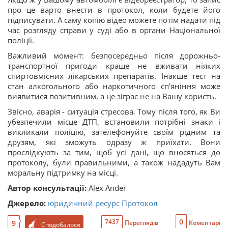
про це варто внести в протокол, коли будете його
підписувати. А саму копію відео можете потім надати під
час розгляду справи у суді або в органи Національної
поліції.
Важливий момент: безпосередньо після дорожньо-
транспортної пригоди краще не вживати ніяких
спиртовмісних лікарських препаратів. Інакше тест на
стан алкогольного або наркотичного сп’яніння може
виявитися позитивним, а це зіграє не на Вашу користь.
Звісно, аварія - ситуація стресова. Тому після того, як Ви
убезпечили місце ДТП, встановили потрібні знаки і
викликали поліцію, зателефонуйте своїм рідним та
друзям, які зможуть одразу ж приїхати. Вони
прослідкують за тим, щоб усі дані, що вносяться до
протоколу, були правильними, а також нададуть Вам
моральну підтримку на місці.
Автор консультації:
Alex Ander
Джерело:
юридичний ресурс Протокол
0
7437
9
Переглядів
Коментарі
Сподобалося