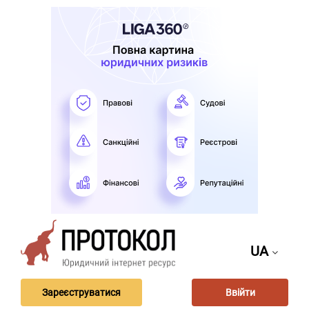
UA
Зареєструватися
Ввійти