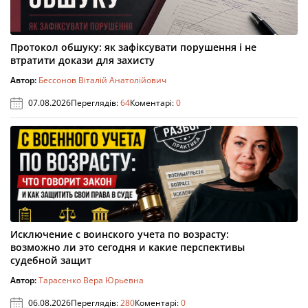
Протокол обшуку: як зафіксувати порушення і не
втратити докази для захисту
Автор:
Бессонов Віталій Анатолійович
07.08.2026
Переглядів:
64
Коментарі:
0
Исключение с воинского учета по возрасту:
возможно ли это сегодня и какие перспективы
судебной защит
Автор:
Тарасенко Вера Юрьевна
06.08.2026
Переглядів:
280
Коментарі:
0