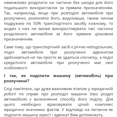
неможливо розділити на частини без шкоди для його
подальшого використання за прямим призначенням.
Так, наприклад, якщо при розподілі автомобіля при
розлученні, розпиляти його, виділивши, таким чином
подружжю по 50% транспортного засобу кожному, то
жоден з них не зможе використовувати такі частини
розділеного автомобіля за його прямим цільовим
призначенням.
Саме тому, що транспортний засіб є річчю неподільною,
поділ автомобіля при розлученні адвокатом
здійснюється не так просто як здається спочатку, а поділ
кредитного автомобіля при розлученні має свої
особливості.
І так, як поділити машину (автомобіль) при
розлученні?
Слід пам'ятати, що дуже важливим етапом у юридичній
роботі по справі про розподіл машини (про розділ
автомобіля) є визначення способу його поділу. Для
цього необхідно враховувати цілий комплекс
юридично значимих фактів. У відповіді на питання як
поділити машину юрист і адвокат Вам допоможуть.