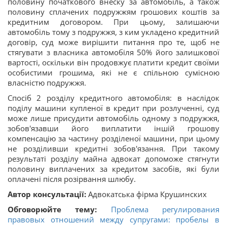
половину початкового внеску за автомобіль, а також
половину сплачених подружжям грошових коштів за
кредитним договором. При цьому, залишаючи
автомобіль тому з подружжя, з ким укладено кредитний
договір, суд може вирішити питання про те, щоб не
стягувати з власника автомобіля 50% його залишкової
вартості, оскільки він продовжує платити кредит своїми
особистими грошима, які не є спільною сумісною
власністю подружжя.
Спосіб 2 розділу кредитного автомобіля: в наслідок
поділу машини купленої в кредит при розлученні, суд
може лише присудити автомобіль одному з подружжя,
зобов'язавши його виплатити іншій грошову
компенсацію за частину розділеної машини, при цьому
не розділивши кредитні зобов'язання. При такому
результаті розділу майна адвокат допоможе стягнути
половину виплачених за кредитом засобів, які були
оплачені після розірвання шлюбу.
Автор консультації:
Адвокатська фірма Крушинских
Обговорюйте тему:
Проблема регулирования
правовых отношений между супругами: пробелы в