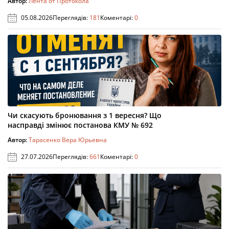
Автор:
Лента от Протокола
05.08.2026
Переглядів:
181
Коментарі:
0
Чи скасують бронювання з 1 вересня? Що
насправді змінює постанова КМУ № 692
Автор:
Тарасенко Вера Юрьевна
27.07.2026
Переглядів:
661
Коментарі:
0