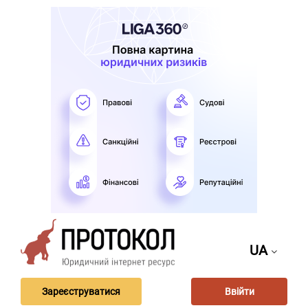
UA
Зареєструватися
Ввійти