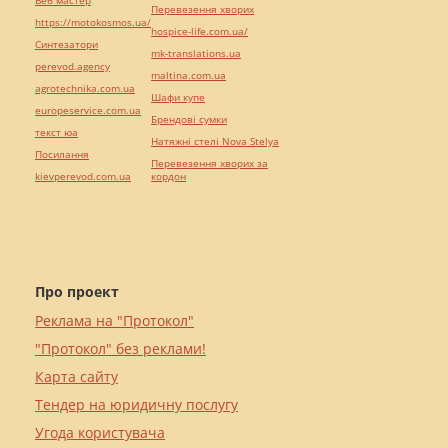
Веб мастер
Перевезення хворих
https://motokosmos.ua/
hospice-life.com.ua/
Синтезатори
mk-translations.ua
perevod.agency
maltina.com.ua
agrotechnika.com.ua
Шафи купе
europeservice.com.ua
Брендові сумки
текст юа
Натяжні стелі Nova Stelya
Посилання
Перевезення хворих за
kievperevod.com.ua
кордон
Про проект
Реклама на "Протокол"
"Протокол" без реклами!
Карта сайту
Тендер на юридичну послугу
Угода користувача