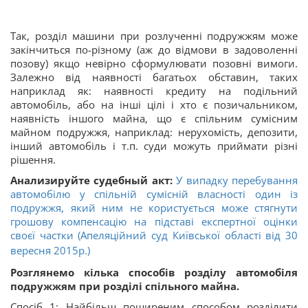
Так, розділ машини при розлученні подружжям може
закінчиться по-різному (аж до відмови в задоволенні
позову) якщо невірно сформулювати позовні вимоги.
Залежно від наявності багатьох обставин, таких
наприклад як: наявності кредиту на подільний
автомобіль, або на інші цілі і хто є позичальником,
наявність іншого майна, що є спільним сумісним
майном подружжя, наприклад: нерухомість, депозити,
інший автомобіль і т.п. суди можуть приймати різні
рішення.
Анализируйте судебный акт:
У випадку перебування
автомобілю у спільній сумісній власності один із
подружжя, який ним не користується може стягнути
грошову компенсацію на підставі експертної оцінки
своєї частки (Апеляційний суд Київської області від 30
вересня 2015р.)
Розглянемо кілька способів розділу автомобіля
подружжям при розділі спільного майна.
Спосіб 1: Найбільш поширеним способом розділити