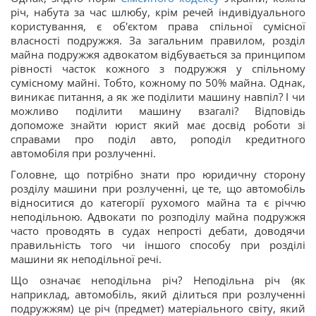
річ, набута за час шлюбу, крім речей індивідуального
користування, є об'єктом права спільної сумісної
власності подружжя. За загальним правилом, розділ
майна подружжя адвокатом відбувається за принципом
рівності часток кожного з подружжя у спільному
сумісному майні. Тобто, кожному по 50% майна. Однак,
виникає питання, а як же поділити машину навпіл? І чи
можливо поділити машину взагалі? Відповідь
допоможе знайти юрист який має досвід роботи зі
справами про поділ авто, роподіл кредитного
автомобіля при розлученні.
Головне, що потрібно знати про юридичну сторону
розділу машини при розлученні, це те, що автомобіль
відноситися до категорії рухомого майна та є річчю
неподільною. Адвокати по розподілу майна подружжя
часто проводять в судах непрості дебати, доводячи
правильність того чи іншого способу при розділі
машини як неподільної речі.
Що означає неподільна річ? Неподільна річ (як
наприклад, автомобіль, який ділиться при розлученні
подружжям) це річ (предмет) матеріального світу, який