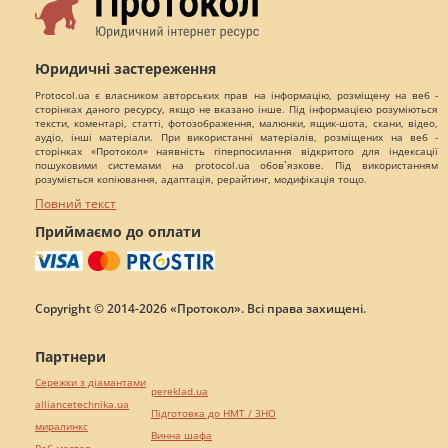
Юридичні застереження
Protocol.ua є власником авторських прав на інформацію, розміщену на веб -
сторінках даного ресурсу, якщо не вказано інше. Під інформацією розуміються
тексти, коментарі, статті, фотозображення, малюнки, ящик-шота, скани, відео,
аудіо, інші матеріали. При використанні матеріалів, розміщених на веб -
сторінках «Протокол» наявність гіперпосилання відкритого для індексації
пошуковими системами на protocol.ua обов`язкове. Під використанням
розуміється копіювання, адаптація, рерайтинг, модифікація тощо.
Повний текст
Приймаємо до оплати
Copyright © 2014-2026 «Протокол». Всі права захищені.
Партнери
Сережки з діамантами
pereklad.ua
alliancetechnika.ua
Підготовка до НМТ / ЗНО
миралинкс
Винна шафа