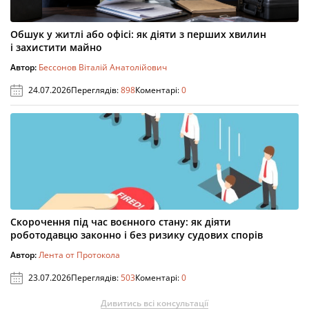
Обшук у житлі або офісі: як діяти з перших хвилин
і захистити майно
Автор:
Бессонов Віталій Анатолійович
24.07.2026
Переглядів:
898
Коментарі:
0
Скорочення під час воєнного стану: як діяти
роботодавцю законно і без ризику судових спорів
Автор:
Лента от Протокола
23.07.2026
Переглядів:
503
Коментарі:
0
Дивитись всі консультації