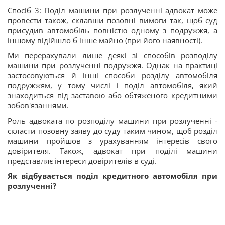
Спосіб 3: Поділ машини при розлученні адвокат може
провести також, склавши позовні вимоги так, щоб суд
присудив автомобіль повністю одному з подружжя, а
іншому відійшло б інше майно (при його наявності).
Ми перерахували лише деякі зі способів розподілу
машини при розлученні подружжя. Однак на практиці
застосовуються й інші способи розділу автомобіля
подружжям, у тому числі і поділ автомобіля, який
знаходиться під заставою або обтяженого кредитними
зобов'язаннями.
Роль адвоката по розподілу машини при розлученні -
скласти позовну заяву до суду таким чином, щоб розділ
машини пройшов з урахуванням інтересів свого
довірителя. Також, адвокат при поділі машини
представляє інтереси довірителів в суді.
Як відбувається поділ кредитного автомобіля при
розлученні?