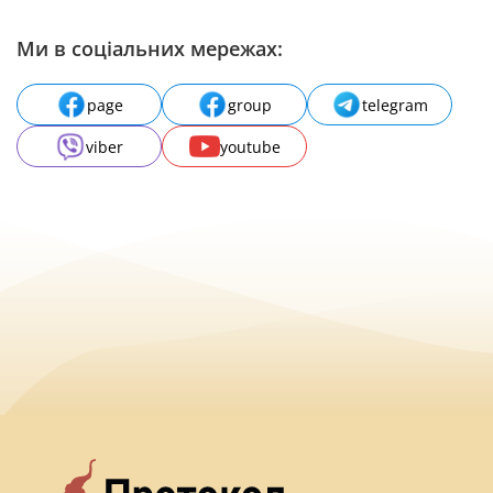
Ми в соціальних мережах:
page
group
telegram
viber
youtube