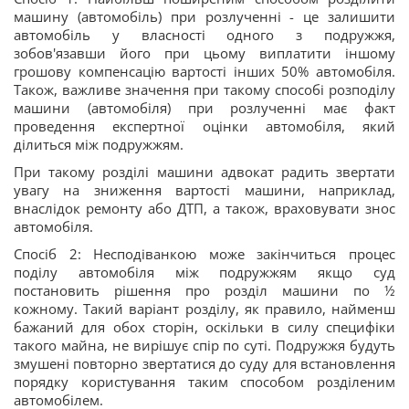
машину (автомобіль) при розлученні - це залишити
автомобіль у власності одного з подружжя,
зобов'язавши його при цьому виплатити іншому
грошову компенсацію вартості інших 50% автомобіля.
Також, важливе значення при такому способі розподілу
машини (автомобіля) при розлученні має факт
проведення експертної оцінки автомобіля, який
ділиться між подружжям.
При такому розділі машини адвокат радить звертати
увагу на зниження вартості машини, наприклад,
внаслідок ремонту або ДТП, а також, враховувати знос
автомобіля.
Спосіб 2: Несподіванкою може закінчиться процес
поділу автомобіля між подружжям якщо суд
постановить рішення про розділ машини по ½
кожному. Такий варіант розділу, як правило, найменш
бажаний для обох сторін, оскільки в силу специфіки
такого майна, не вирішує спір по суті. Подружжя будуть
змушені повторно звертатися до суду для встановлення
порядку користування таким способом розділеним
автомобілем.