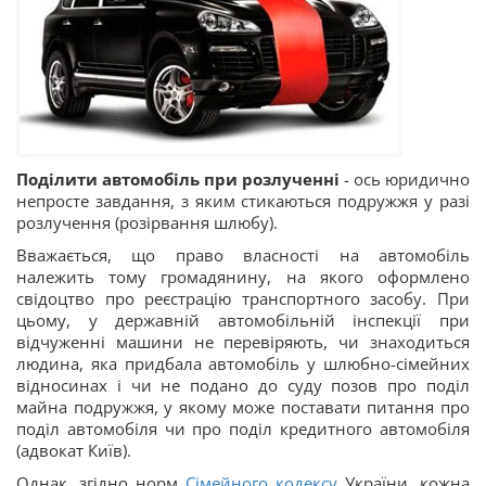
Поділити автомобіль при розлученні
- ось юридично
непросте завдання, з яким стикаються подружжя у разі
розлучення (розірвання шлюбу).
Вважається, що право власності на автомобіль
належить тому громадянину, на якого оформлено
свідоцтво про реєстрацію транспортного засобу. При
цьому, у державній автомобільній інспекції при
відчуженні машини не перевіряють, чи знаходиться
людина, яка придбала автомобіль у шлюбно-сімейних
відносинах і чи не подано до суду позов про поділ
майна подружжя, у якому може поставати питання про
поділ автомобіля чи про поділ кредитного автомобіля
(адвокат Київ).
Однак, згідно норм
Сімейного кодексу
України, кожна