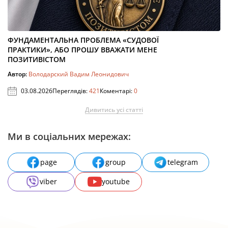
ФУНДАМЕНТАЛЬНА ПРОБЛЕМА «СУДОВОЇ
ПРАКТИКИ», АБО ПРОШУ ВВАЖАТИ МЕНЕ
ПОЗИТИВІСТОМ
Автор:
Володарский Вадим Леонидович
03.08.2026
Переглядів:
421
Коментарі:
0
Дивитись усі статті
Ми в соціальних мережах:
page
group
telegram
viber
youtube