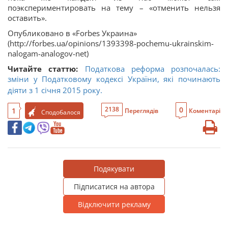
поэкспериментировать на тему – «отменить нельзя
оставить».
Опубликовано в «Forbes Украина»
(http://forbes.ua/opinions/1393398-pochemu-ukrainskim-
nalogam-analogov-net)
Читайте статтю:
Податкова реформа розпочалась:
зміни у Податковому кодексі України, які починають
діяти з 1 січня 2015 року.
0
2138
1
Переглядів
Коментарі
Сподобалося
Подякувати
Підписатися на автора
Відключити рекламу