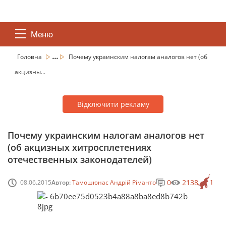
Меню
...
Головна
Почему украинским налогам аналогов нет (об
акцизны...
Відключити рекламу
Почему украинским налогам аналогов нет
(об акцизных хитросплетениях
отечественных законодателей)
0
2138
08.06.2015
Автор:
Тамошюнас Андрій Ріманто
1