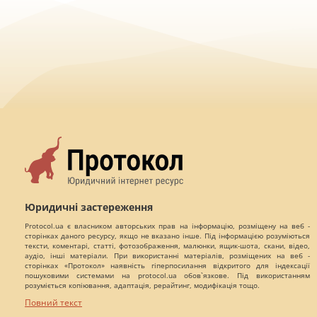
Юридичні застереження
Protocol.ua є власником авторських прав на інформацію, розміщену на веб -
сторінках даного ресурсу, якщо не вказано інше. Під інформацією розуміються
тексти, коментарі, статті, фотозображення, малюнки, ящик-шота, скани, відео,
аудіо, інші матеріали. При використанні матеріалів, розміщених на веб -
сторінках «Протокол» наявність гіперпосилання відкритого для індексації
пошуковими системами на protocol.ua обов`язкове. Під використанням
розуміється копіювання, адаптація, рерайтинг, модифікація тощо.
Повний текст