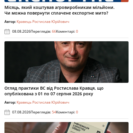
Місяць, який коштував агровиробникам мільйони.
Чи можна повернути сплачене експортне мито?
Автор:
Кравець Ростислав Юрійович
08.08.2026
Переглядів:
66
Коментарі:
0
Огляд практики ВС від Ростислава Кравця, що
опублікована з 01 по 07 серпня 2026 року
Автор:
Кравець Ростислав Юрійович
07.08.2026
Переглядів:
54
Коментарі:
0