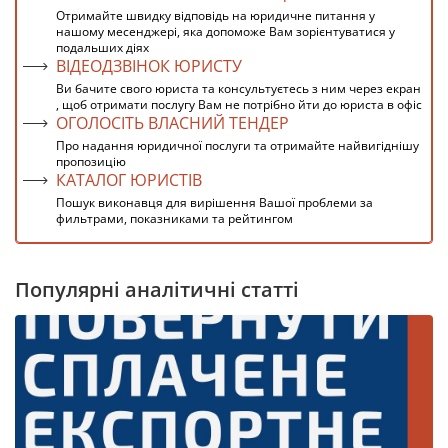
Отримайте швидку відповідь на юридичне питання у
нашому месенджері, яка допоможе Вам зорієнтуватися у
подальших діях
ВІДЕОДЗВІНОК ЮРИСТУ
Ви бачите свого юриста та консультуєтесь з ним через екран
, щоб отримати послугу Вам не потрібно йти до юриста в офіс
ОГОЛОСІТЬ ВЛАСНИЙ ТЕНДЕР
Про надання юридичної послуги та отримайте найвигіднішу
пропозицію
КАТАЛОГ ЮРИСТІВ
Пошук виконавця для вирішення Вашої проблеми за
фильтрами, показниками та рейтингом
Популярні аналітичні статті