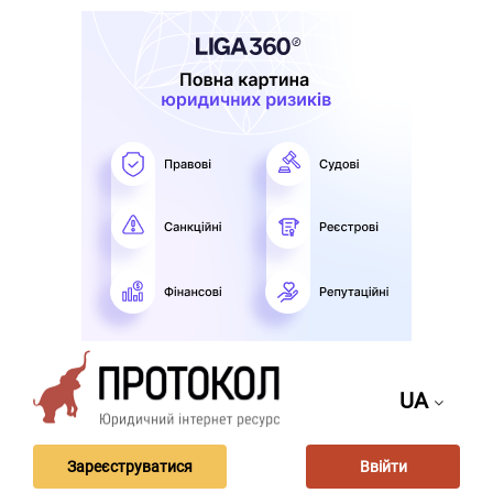
UA
Зареєструватися
Ввійти