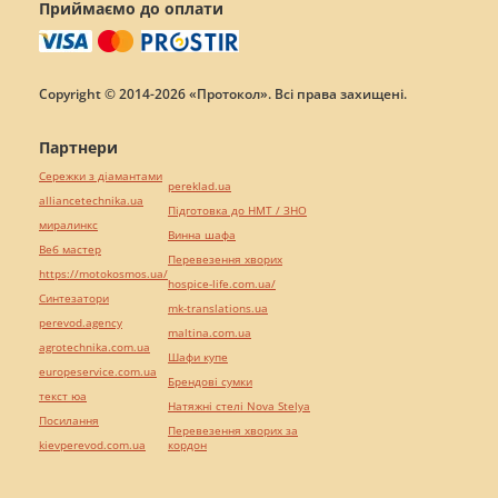
Приймаємо до оплати
Copyright © 2014-2026 «Протокол». Всі права захищені.
Партнери
Сережки з діамантами
pereklad.ua
alliancetechnika.ua
Підготовка до НМТ / ЗНО
миралинкс
Винна шафа
Веб мастер
Перевезення хворих
https://motokosmos.ua/
hospice-life.com.ua/
Синтезатори
mk-translations.ua
perevod.agency
maltina.com.ua
agrotechnika.com.ua
Шафи купе
europeservice.com.ua
Брендові сумки
текст юа
Натяжні стелі Nova Stelya
Посилання
Перевезення хворих за
kievperevod.com.ua
кордон