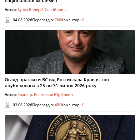
національної імплемен
Автор:
Буняк Валерій Сергійович
04.08.2026
Переглядів:
788
Коментарі:
0
Огляд практики ВС від Ростислава Кравця, що
опублікована з 25 по 31 липня 2026 року
Автор:
Кравець Ростислав Юрійович
03.08.2026
Переглядів:
459
Коментарі:
0