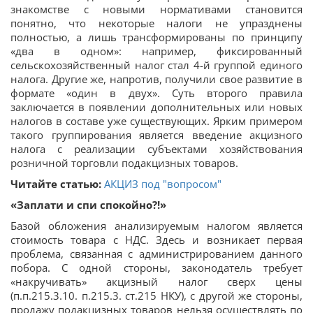
знакомстве с новыми нормативами становится
понятно, что некоторые налоги не упразднены
полностью, а лишь трансформированы по принципу
«два в одном»: например, фиксированный
сельскохозяйственный налог стал 4-й группой единого
налога. Другие же, напротив, получили свое развитие в
формате «один в двух». Суть второго правила
заключается в появлении дополнительных или новых
налогов в составе уже существующих. Ярким примером
такого группирования является введение акцизного
налога с реализации субъектами хозяйствования
розничной торговли подакцизных товаров.
Читайте статью:
АКЦИЗ под "вопросом"
«Заплати и спи спокойно?!»
Базой обложения анализируемым налогом является
стоимость товара с НДС. Здесь и возникает первая
проблема, связанная с администрированием данного
побора. С одной стороны, законодатель требует
«накручивать» акцизный налог сверх цены
(п.п.215.3.10. п.215.3. ст.215 НКУ), с другой же стороны,
продажу подакцизных товаров нельзя осуществлять по