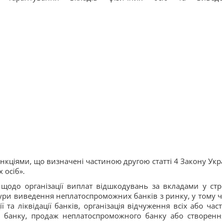
кціями, що визначені частиною другою статті 4 Закону Укр
 осіб».
 щодо організації виплат відшкодувань за вкладами у стр
ури виведення неплатоспроможних банків з ринку, у тому ч
 та ліквідації банків, організація відчуження всіх або час
о банку, продаж неплатоспроможного банку або створенн