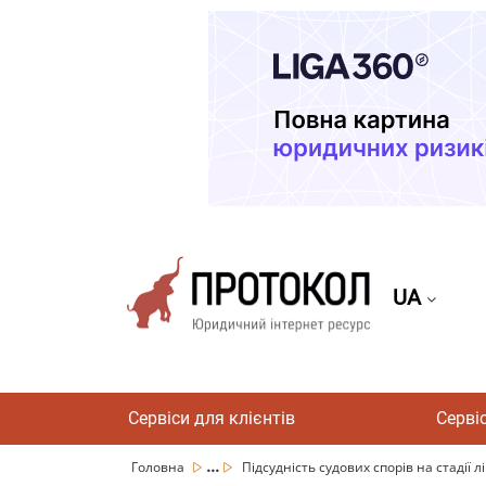
UA
Сервіси для клієнтів
Серві
...
Головна
Підсудність судових спорів на стадії лік