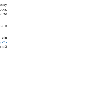
годинник, - Newsweek
року
21
ори,
Така зброя є лише у кількох країн: Зеленський
и та
про створення української балістики
18
Частина ракети SpaceX розбилася об Місяць:
на в
вчені розповіли про побачене в телескоп
14
Нікітюк з однорічним сином вирушила на
 від
відпочинок у гори та нарвалася на хейт
 21-
16
ний