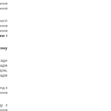
ання
ання
ості
ення
ання
ки і
кону
сади
адів
дом,
адів
нд є
ення
ду є
ення