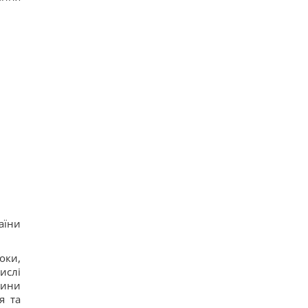
аїни
оки,
ислі
тини
я та