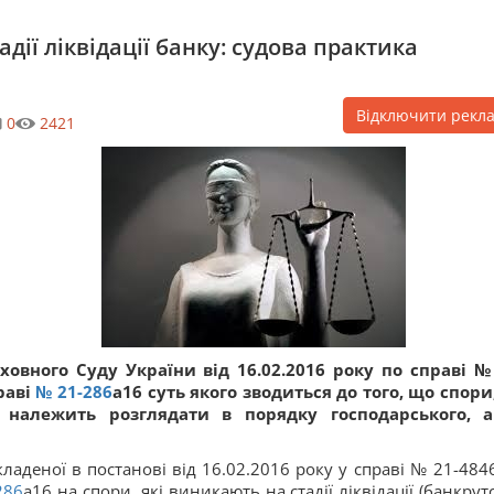
адії ліквідації банку: судова практика
Відключити рекл
0
2421
овного Суду України від 16.02.2016 року по справі №
раві
№ 21-286
а16 суть якого зводиться до того, що спори,
у, належить розглядати в порядку господарського, 
кладеної в постанові від 16.02.2016 року у справі № 21-484
286
а16 на спори, які виникають на стадії ліквідації (банкрут