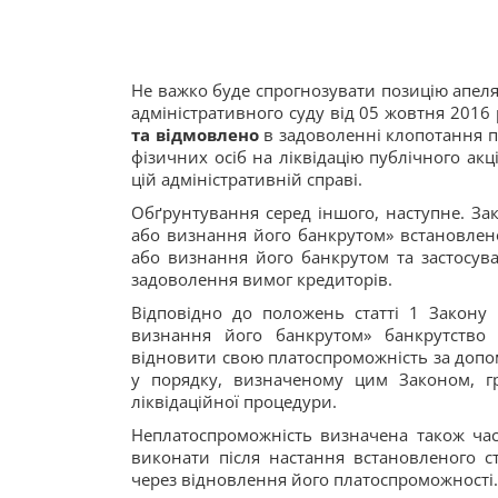
Не важко буде спрогнозувати позицію апеля
адміністративного суду від 05 жовтня 2016 
та відмовлено
в задоволенні клопотання п
фізичних осіб на ліквідацію публічного ак
цій адміністративній справі.
Обґрунтування серед іншого, наступне. З
або визнання його банкрутом» встановлен
або визнання його банкрутом та застосува
задоволення вимог кредиторів.
Відповідно до положень статті 1 Закону
визнання його банкрутом» банкрутство
відновити свою платоспроможність за допом
у порядку, визначеному цим Законом, г
ліквідаційної процедури.
Неплатоспроможність визначена також ча
виконати після настання встановленого с
через відновлення його платоспроможності.