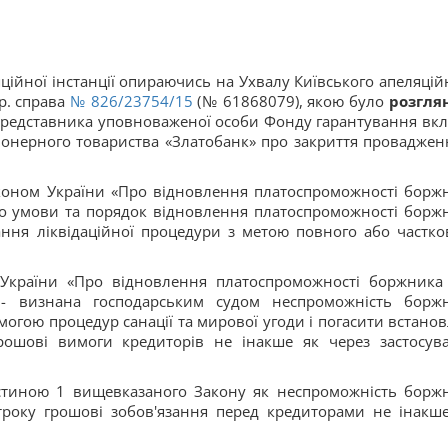
ційної інстанції опираючись на Ухвалу Київського апеляцій
р. справа
№ 826/23754/15
(№ 61868079), якою було
розгля
редставника уповноваженої особи Фонду гарантування вкл
ціонерного товариства «Златобанк» про закриття проваджен
аконом України «Про відновлення платоспроможності борж
о умови та порядок відновлення платоспроможності борж
ння ліквідаційної процедури з метою повного або частко
 України «Про відновлення платоспроможності боржника
 - визнана господарським судом неспроможність борж
огою процедур санації та мирової угоди і погасити встанов
рошові вимоги кредиторів не інакше як через застосув
стиною 1 вищевказаного Закону як неспроможність борж
троку грошові зобов'язання перед кредиторами не інакше