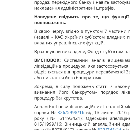
продаж перехідного банку і навіть застосув
накладення адміністративні штрафів.
Наведене свідчить про те, що функції
повноважень.
В свою чергу, згідно з пунктом 7 частини 
(надалі - КАС України) суб'єктом владних 
владних управлінських функцій.
Враховуючи викладене, Фонд є суб'єктом вл
ВИСНОВОК:
Системний аналіз вищевказ
ліквідаційна процедура, яка застосовується
відрізняється від процедури передбаченої
або визнання його банкрутом».
Зокрема, в силу положень статті 7 Закон
визнання його банкрутом» порядок лікв
процедур банкрутства.
Аналогічні позиції апеляційних інстанцій м
справи №
826/5998/16
від 13 липня 2016 р
року (№ 61193421); Одеський апеляцій
815/1999/16; Вінницький апеляційний ад
року (№ 59784017), справа №
822/748/16
від