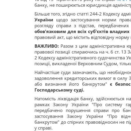
банку, не поширюється юрисдикція адмініст
Більше того, згідно статті 244-2 Кодексу ад
України
щодо застосування норми права,
розгляду справи з підстав, передбачених
обов'язковим для всіх суб'єктів владни
правовий акт, що містить відповідну норму 
ВАЖЛИВО:
Разом з цим адміністративна юр
правової позиції спираючись на ч. 6 ст. 13 За
2 Кодексу адміністративного судочинства Ук
позиції, викладеної Верховним Судом, тіль
Найчастіше суди зазначають, що необхідно
задоволення кредиторських вимог в силу 
або визнання його банкрутом"
є безпо
Господарському суді.
Натомість ліквідація банку, здійснюється 
рамках Закону України "Про систему га
передбачено порушення справи про банк
застосування Закону України "Про від
банкрутом" до спірних правовідносин не під
у справі.