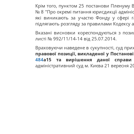
Крім того, пунктом 25 постанови Пленуму В
№ 8 "Про окремі питання юрисдикції адмініс
які виникають за участю Фонду у сфері г
підлягають розгляду за правилами Кодексу 
Вказані висновки кореспондуються з пози
листі № 992/11/14-14 від 25.07.2014.
Враховуючи наведене в сукупності, суд при
правової позиції, викладеної у Постанові
484
а15
та вирішення даної справи 
адміністративний суд м. Києва 21 вересня 