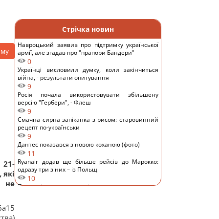
Стрічка новин
Навроцький заявив про підтримку української
аму
армії, але згадав про "прапори Бандери"
0
Українці висловили думку, коли закінчиться
війна, - результати опитування
9
Росія почала використовувати збільшену
версію "Гербери", - Флеш
9
Смачна сирна запіканка з рисом: старовинний
рецепт по-українськи
9
Дантес показався з новою коханою (фото)
11
Ryanair додав ще більше рейсів до Марокко:
 21-
одразу три з них – із Польщі
 які
10
а не
Порожні грядки в серпні - велика помилка: що з
ними робити після збору врожаю
8
6а15
Кім Чен Ин з початку війни в Україні отримав
ства)