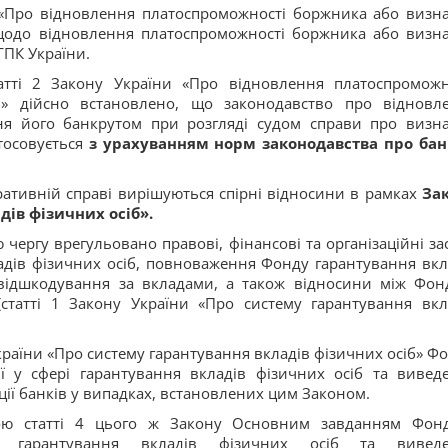
 «Про відновлення платоспроможності боржника або визн
щодо відновлення платоспроможності боржника або визн
ГПК України.
тті 2 Закону України «Про відновлення платоспроможн
» дійсно встановлено, що законодавство про відновл
ня його банкрутом при розгляді судом справи про визн
тосовується
з урахуванням норм законодавства про бан
тративній справі вирішуються спірні відносини в рамках
За
дів фізичних осіб».
чергу врегульовано правові, фінансові та організаційні за
дів фізичних осіб, повноваження Фонду гарантування вкл
відшкодування за вкладами, а також відносини між Фон
статті 1 Закону України «Про систему гарантування вкл
України «Про систему гарантування вкладів фізичних осіб» Фо
ї у сфері гарантування вкладів фізичних осіб та вивед
ції банків у випадках, встановлених цим Законом.
шою статті 4 цього ж Закону Основним завданням Фон
ми гарантування вкладів фізичних осіб та вивед