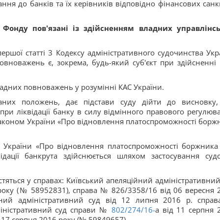
ання до банків та їх керівників відповідно фінансових санкц
 Фонду пов'язані із здійсненням владних управлінс
першої статті 3 Кодексу адміністративного судочинства Укр
повноважень є, зокрема, будь-який суб'єкт при здійсненні
адних повноважень у розумінні КАС України.
аних положень, дає підстави суду дійти до висновку
 при ліквідації банку в силу відмінного правового регулюв
 Законом України «Про відновлення платоспроможності борж
у України «Про відновлення платоспроможності боржника
ідації банкрута здійснюється шляхом застосування суд
істяться у справах: Київський апеляційний адміністративний
оку (№ 58952831), справа № 826/3358/16 від 06 вересня 
ний адміністративний суд від 12 липня 2016 р. спра
міністративний суд справи №
802/274/16-
а від 11 серпня 
 17 серпня 2016 року (№ 59849657).