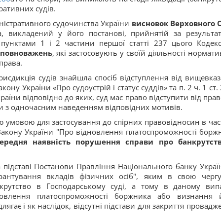
ративних судів.
міністративного судочинства України
висновок Верховного 
 викладений у його постанові, прийнятій за результа
 пунктами 1 і 2 частини першої статті 237 цього Кодек
х повноважень
, які застосовують у своїй діяльності нормати
права.
исдикція судів знайшла спосіб відступлення від вищевказ
кону України «Про судоустрій і статус суддів» та п. 2 ч. 1 ст.
раїни відповідно до яких, суд має право відступити від прав
ки з одночасним наведенням відповідних мотивів.
ю умовою для застосування до спірних правовідносин в час
Закону України "Про відновлення платоспроможності борж
середня наявність порушення справи про банкрутст
на підставі Постанови Правління Національного банку Украї
рантування вкладів фізичних осіб", яким в свою черг
рутство в Господарському суді, а тому в даному вип
новлення платоспроможності боржника або визнання 
лягає і як наслідок, відсутні підстави для закриття провадж