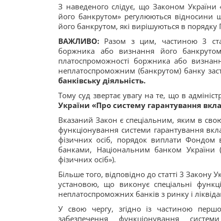
З наведеного слідує, що Законом України
його банкрутом» регулюються відносини 
його банкрутом, які вирішуються в порядку 
ВАЖЛИВО:
Разом з цим, частиною 3 ста
боржника або визнання його банкрутом
платоспроможності боржника або визнан
неплатоспроможним (банкрутом) банку зас
банківську діяльність.
Тому суд звертає увагу на те, що в адмініс
України «Про систему гарантування вкла
Вказаний Закон є спеціальним, яким в свою 
функціонування системи гарантування вкла
фізичних осіб, порядок виплати Фондом 
банками, Національним банком України (
фізичних осіб»).
Більше того, відповідно до статті 3 Закону 
установою, що виконує спеціальні функці
неплатоспроможних банків з ринку і ліквіда
У свою чергу, згідно із частиною пер
забезпечення функціонування систе