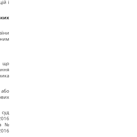
ій і
ьких
аїни
 ним
, що
ання
ника
 або
ових
 суд
2016
ва №
2016