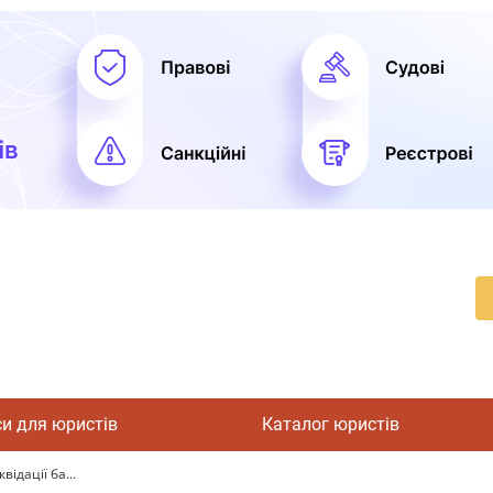
си для юристів
Каталог юристів
відації ба...