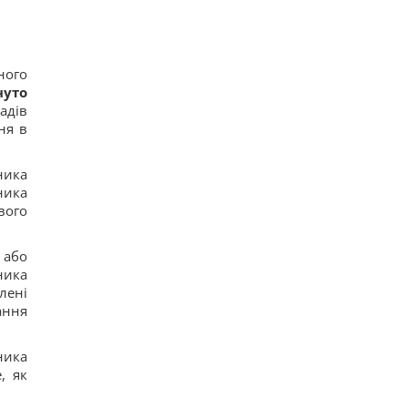
ного
нуто
адів
ня в
ника
ника
вого
 або
ника
лені
ання
ника
, як